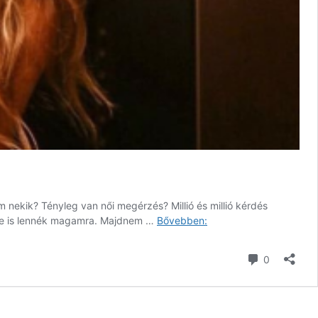
m nekik? Tényleg van női megérzés? Millió és millió kérdés
A
üszke is lennék magamra. Majdnem …
Bővebben:
csúnya
férfi
hozzászól
0
13.
rész
–
Eladva