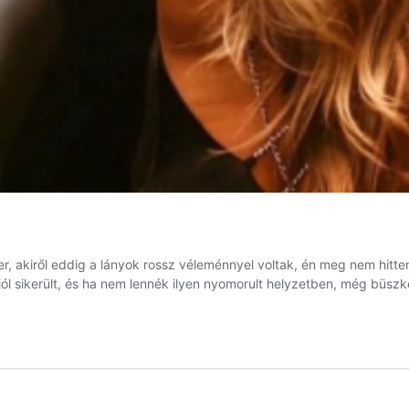
er, akiről eddig a lányok rossz véleménnyel voltak, én meg nem hitte
n jól sikerült, és ha nem lennék ilyen nyomorult helyzetben, még b