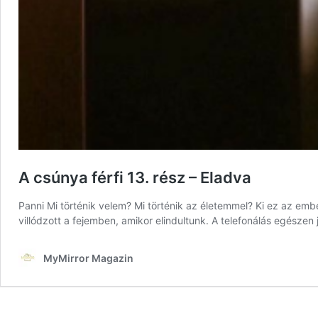
A csúnya férfi 13. rész – Eladva
Panni Mi történik velem? Mi történik az életemmel? Ki ez az emb
villódzott a fejemben, amikor elindultunk. A telefonálás egésze
MyMirror Magazin