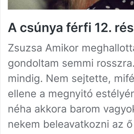
A csúnya férfi 12. ré
Zsuzsa Amikor meghallot
gondoltam semmi rosszra.
mindig. Nem sejtette, mif
ellene a megnyitó estélyé
néha akkora barom vagyok,
nekem beleavatkozni az 