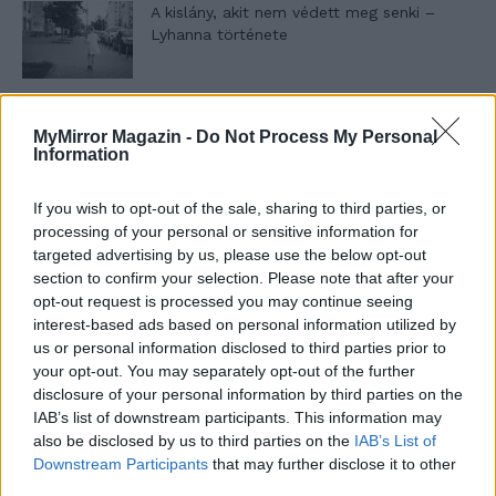
A kislány, akit nem védett meg senki –
Lyhanna története
T. Barnett: Gyilkosság a Garda-tónál 12.
MyMirror Magazin -
Do Not Process My Personal
rész
Information
If you wish to opt-out of the sale, sharing to third parties, or
T. szereti a fiatal lányokat 13. rész
processing of your personal or sensitive information for
targeted advertising by us, please use the below opt-out
section to confirm your selection. Please note that after your
opt-out request is processed you may continue seeing
interest-based ads based on personal information utilized by
Minka 10. rész
us or personal information disclosed to third parties prior to
your opt-out. You may separately opt-out of the further
disclosure of your personal information by third parties on the
IAB’s list of downstream participants. This information may
Minka 9. rész
also be disclosed by us to third parties on the
IAB’s List of
Downstream Participants
that may further disclose it to other
third parties.