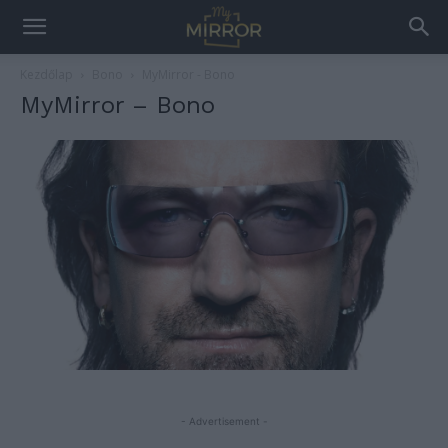
Kezdőlap
Bono
MyMirror - Bono
MyMirror – Bono
- Advertisement -