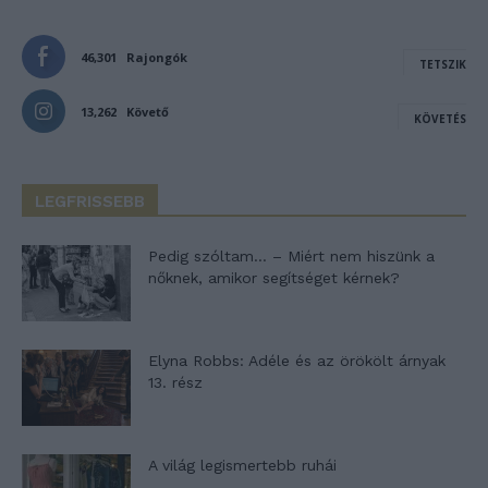
46,301
Rajongók
TETSZIK
13,262
Követő
KÖVETÉS
LEGFRISSEBB
Pedig szóltam… – Miért nem hiszünk a
nőknek, amikor segítséget kérnek?
Elyna Robbs: Adéle és az örökölt árnyak
13. rész
A világ legismertebb ruhái