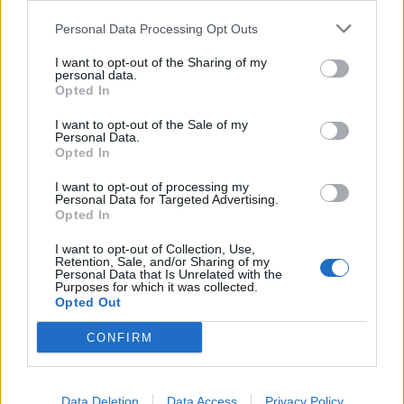
Personal Data Processing Opt Outs
Máltai kaland 7.
I want to opt-out of the Sharing of my
personal data.
Opted In
I want to opt-out of the Sale of my
10 tanács, ha jobban akarod érezni magad
Personal Data.
a hétköznapokban
Opted In
I want to opt-out of processing my
Personal Data for Targeted Advertising.
Egy ház, amely a tengerre és a fényre
Opted In
nyílik – Villa...
I want to opt-out of Collection, Use,
Retention, Sale, and/or Sharing of my
Personal Data that Is Unrelated with the
Purposes for which it was collected.
A családok, akik soha nem hagyták abba
Opted Out
várakozást – Ha egy...
CONFIRM
Panna és a szép szerelmek mítosza 2.
Data Deletion
Data Access
Privacy Policy
rész