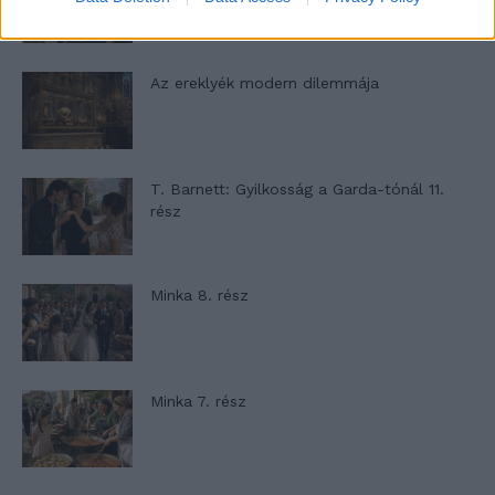
Az ereklyék modern dilemmája
T. Barnett: Gyilkosság a Garda-tónál 11.
rész
Minka 8. rész
Minka 7. rész