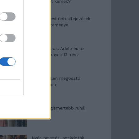
segítséget kérnek?
A legidegesítőbb kifejezések
laza gyűjteménye
Elyna Robbs: Adéle és az
örökölt árnyak 13. rész
Woody Allen megosztó
zsenialitása
A világ legismertebb ruhái
Nyár, nevetés, anekdoták