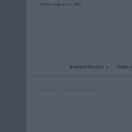
péntek, augusztus 7, 2026
MYMIRROR PÁLYÁZAT
FEMME F
Kezdőlap
Kamaszkori énképzavar