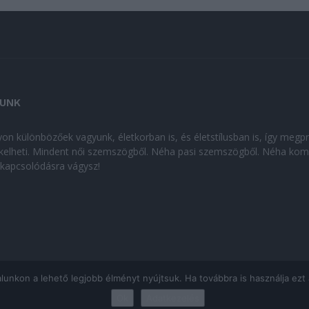
UNK
on különbözőek vagyunk, életkorban is, és életstílusban is, így megp
kelheti. Mindent női szemszögből. Néha pasi szemszögből. Néha kom
kikapcsolódásra vágysz!
kon a lehető legjobb élményt nyújtsuk. Ha továbbra is használja ezt az
Ok
Adatkezelés
ÁJÉKOZTATÓ
|
Impresszum