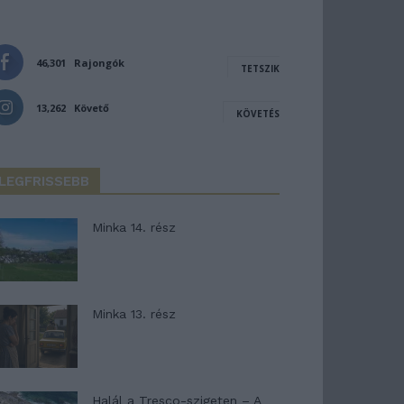
46,301
Rajongók
TETSZIK
13,262
Követő
KÖVETÉS
LEGFRISSEBB
Minka 14. rész
Minka 13. rész
Halál a Tresco-szigeten – A