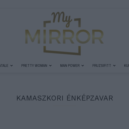
ATALE
PRETTY WOMAN
MAN POWER
FRUZSIFITT
KU
MyMirror
KAMASZKORI ÉNKÉPZAVAR
Magazin