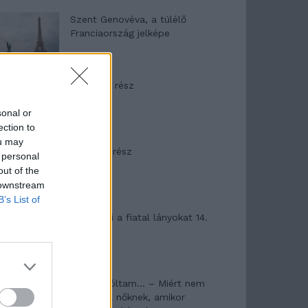
Szent Genovéva, a túlélő
Franciaország jelképe
Minka 12. rész
sonal or
ection to
ou may
Minka 11. rész
 personal
out of the
 downstream
B’s List of
T. szereti a fiatal lányokat 14.
rész
Pedig szóltam… – Miért nem
hiszünk a nőknek, amikor