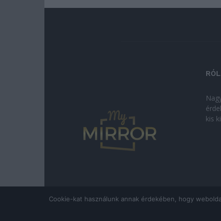
RÓL
Nagy
érde
kis 
Cookie-kat használunk annak érdekében, hogy weboldalun
© Copyright 2026 - mymirror.hu
ADATKEZELÉSI T