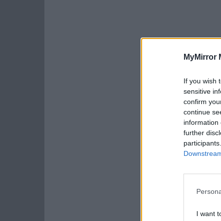
MyMirror 
If you wish 
sensitive in
confirm you
continue se
information 
further disc
participants
Downstream 
Persona
I want t