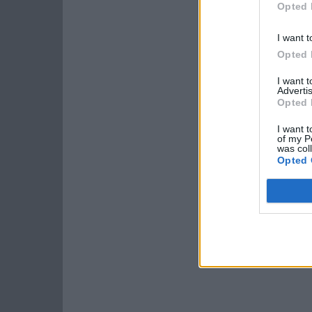
Opted 
I want t
Opted 
I want 
Advertis
Opted 
I want t
of my P
was col
Opted 