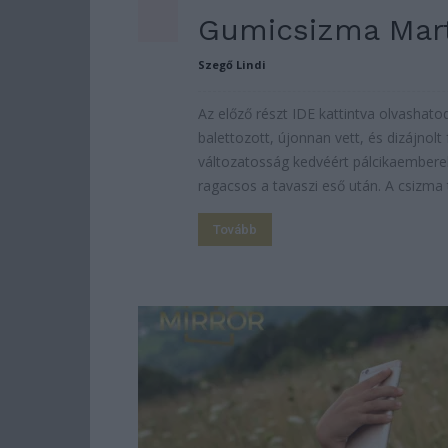
Gumicsizma Marti
Szegő Lindi
Az előző részt IDE kattintva olvashato
balettozott, újonnan vett, és dizájnol
változatosság kedvéért pálcikaembereke
ragacsos a tavaszi eső után. A csizma t
Tovább