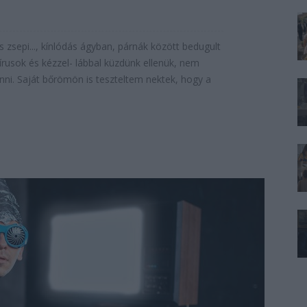
s zsepi..., kínlódás ágyban, párnák között bedugult
rusok és kézzel- lábbal küzdünk ellenük, nem
hanni. Saját bőrömön is teszteltem nektek, hogy a