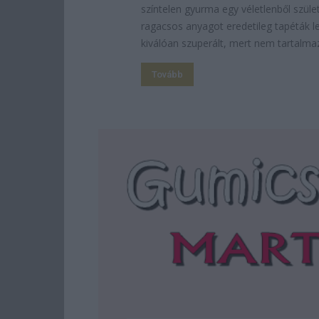
színtelen gyurma egy véletlenből szül
ragacsos anyagot eredetileg tapéták l
kiválóan szuperált, mert nem tartalmaz
Tovább