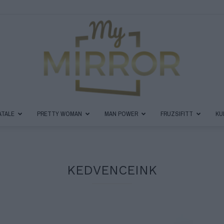
ATALE
PRETTY WOMAN
MAN POWER
FRUZSIFITT
KU
MyMirror
KEDVENCEINK
Magazin