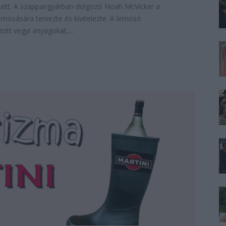
etett. A szappangyárban dolgozó Noah McVicker a
emosására tervezte és kivitelezte. A lemosó
ott vegyi anyagokat,...