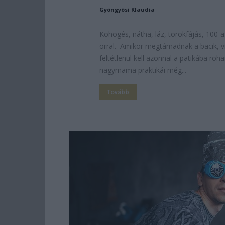
Gyöngyösi Klaudia
Köhögés, nátha, láz, torokfájás, 100-a
orral. Amikor megtámadnak a bacik, ví
feltétlenül kell azonnal a patikába ro
nagymama praktikái még...
Tovább