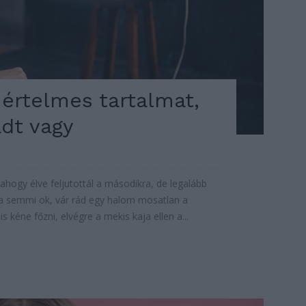
értelmes tartalmat,
adt vagy
ahogy élve feljutottál a másodikra, de legalább
a semmi ok, vár rád egy halom mosatlan a
 kéne főzni, elvégre a mekis kaja ellen a...