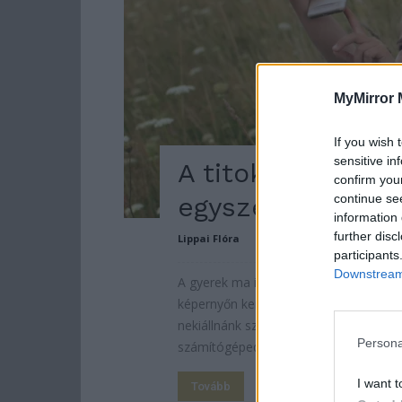
MyMirror 
If you wish 
sensitive in
A titok: Néha kap
confirm you
continue se
egyszerű. Komol
information 
further disc
Lippai Flóra
participants
Downstream 
A gyerek ma is focizik a pöttyös labdáv
képernyőn keresztül. Az okos kütyühasz
nekiállnánk szidni a digitális generáci
Persona
számítógéped. Egy áramszünet felér...
I want t
Tovább