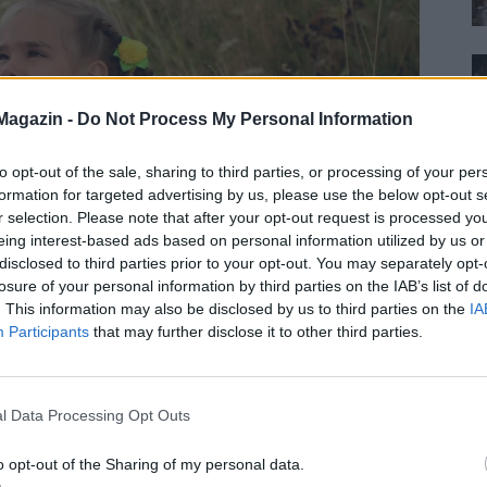
Magazin -
Do Not Process My Personal Information
to opt-out of the sale, sharing to third parties, or processing of your per
formation for targeted advertising by us, please use the below opt-out s
csold ki! Ennyire
r selection. Please note that after your opt-out request is processed y
eing interest-based ads based on personal information utilized by us or
yan.
disclosed to third parties prior to your opt-out. You may separately opt-
losure of your personal information by third parties on the IAB’s list of
. This information may also be disclosed by us to third parties on the
IA
Participants
that may further disclose it to other third parties.
al - csak épp egy applikáció segítségével, a
nálat viszont fejleszthet is. Mielőtt közösen
ót, gondolj csak bele, mennyire szereted a
l Data Processing Opt Outs
o opt-out of the Sharing of my personal data.