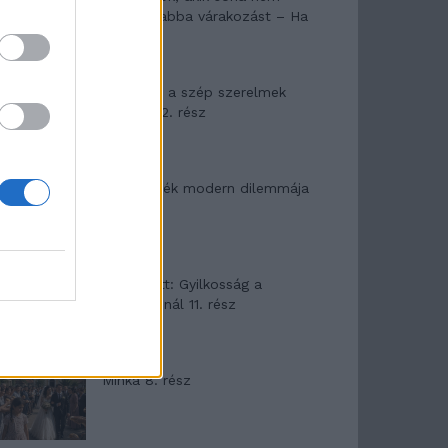
hagyták abba várakozást – Ha
egy...
Panna és a szép szerelmek
mítosza 2. rész
Az ereklyék modern dilemmája
T. Barnett: Gyilkosság a
Garda-tónál 11. rész
Minka 8. rész