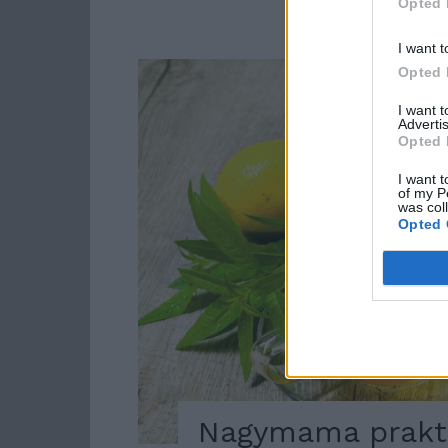
Opted 
I want t
Opted 
I want 
Advertis
Opted 
I want t
of my P
was col
Opted 
Nagymama prakti