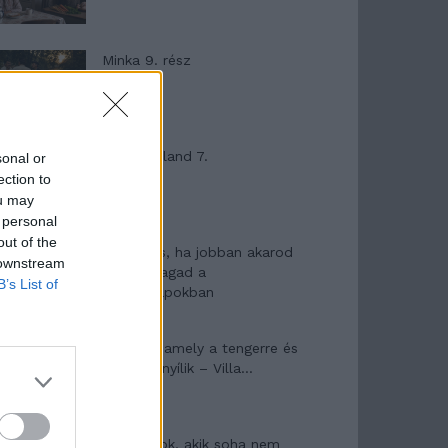
Minka 9. rész
Máltai kaland 7.
sonal or
ection to
ou may
 personal
out of the
10 tanács, ha jobban akarod
 downstream
érezni magad a
B’s List of
hétköznapokban
Egy ház, amely a tengerre és
a fényre nyílik – Villa...
A családok, akik soha nem