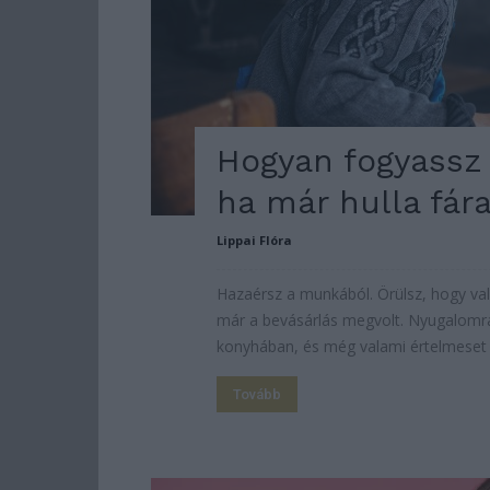
Hogyan fogyassz 
ha már hulla fár
Lippai Flóra
Hazaérsz a munkából. Örülsz, hogy val
már a bevásárlás megvolt. Nyugalomr
konyhában, és még valami értelmeset is
Tovább