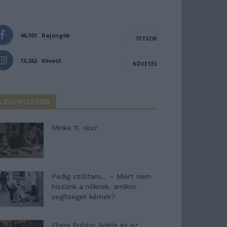
46,301
Rajongók
TETSZIK
13,262
Követő
KÖVETÉS
LEGFRISSEBB
Minka 11. rész
Pedig szóltam… – Miért nem
hiszünk a nőknek, amikor
segítséget kérnek?
Elyna Robbs: Adéle és az