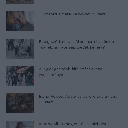
T. szereti a fiatal lányokat 14. rész
Pedig szóltam… – Miért nem hiszünk a
nőknek, amikor segítséget kérnek?
A legidegesítőbb kifejezések laza
gyűjteménye
Elyna Robbs: Adéle és az örökölt árnyak
13. rész
Woody Allen megosztó zsenialitása