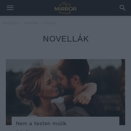
Kezdőlap
Novellák
Oldal 3
NOVELLÁK
Nem a testen múlik