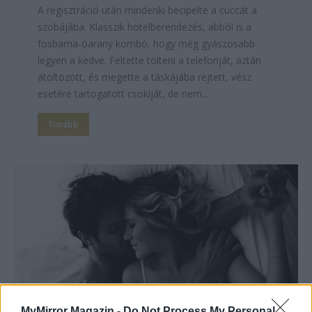
A regisztráció után mindenki becipelte a cuccát a
szobájába. Klasszik hotelberendezés, abból is a
fosbarna-óarany kombó, hogy még gyászosabb
legyen a kedve. Feltette tölteni a telefonját, aztán
átöltözött, és megette a táskájába rejtett, vész
esetére tartogatott csokiját, de nem...
Tovább
MyMirror Magazin -
Do Not Process My Personal