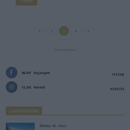
Tovább
2
3
4
- Advertisement -
46,301
Rajongók
TETSZIK
13,262
Követő
KÖVETÉS
LEGFRISSEBB
Minka 14. rész