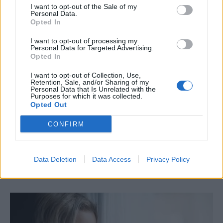
I want to opt-out of the Sale of my
Personal Data.
Opted In
Kórházban apával
I want to opt-out of processing my
Personal Data for Targeted Advertising.
Kalla Tímea
Opted In
I want to opt-out of Collection, Use,
Nagy rettegő szemek, kis gurulós bőröndök,
Retention, Sale, and/or Sharing of my
Personal Data that Is Unrelated with the
idegesen szétcsúszó fehér lapok. A gyerekkórház
Purposes for which it was collected.
Opted Out
aznapi műtétesei, mintha tudnák, mi vár rájuk, még
a szokásosnál is hisztisebbek, nyűgösebbek. Kivéve
CONFIRM
egyet, az apját szolgai módon, csendesen követő,
hatéves-forma fiúcskát. Ő nem hisztizik, nem...
Data Deletion
Data Access
Privacy Policy
Tovább