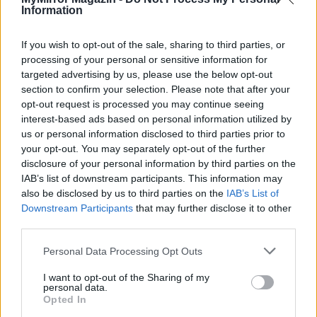
Soha ne mondd, hogy soha
Information
Kalla Tímea
If you wish to opt-out of the sale, sharing to third parties, or
processing of your personal or sensitive information for
Soha többé nem lesz szerelmes. Így határozott
targeted advertising by us, please use the below opt-out
tavaly októberben. Nem, mintha ezt el lehetne
section to confirm your selection. Please note that after your
határozni, ő mégis hitte, hogy képes lesz rá -
opt-out request is processed you may continue seeing
karácsonyig minden este alaposan bepiálva, egy
interest-based ads based on personal information utilized by
megcsalt férfi magabiztosságával magyarázta a
us or personal information disclosed to third parties prior to
konyha falának, hogy az ő...
your opt-out. You may separately opt-out of the further
disclosure of your personal information by third parties on the
IAB’s list of downstream participants. This information may
Tovább
also be disclosed by us to third parties on the
IAB’s List of
Downstream Participants
that may further disclose it to other
third parties.
Personal Data Processing Opt Outs
I want to opt-out of the Sharing of my
personal data.
Opted In