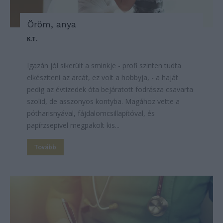
Öröm, anya
K.T.
Igazán jól sikerült a sminkje - profi szinten tudta
elkészíteni az arcát, ez volt a hobbyja, - a haját
pedig az évtizedek óta bejáratott fodrásza csavarta
szolid, de asszonyos kontyba. Magához vette a
pótharisnyával, fájdalomcsillapítóval, és
papírzsepivel megpakolt kis...
Tovább