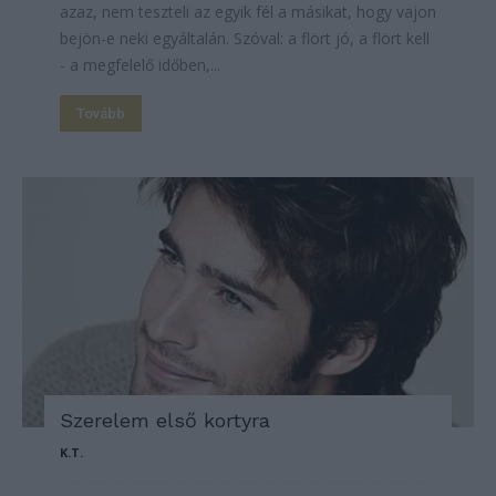
azaz, nem teszteli az egyik fél a másikat, hogy vajon
bejön-e neki egyáltalán. Szóval: a flört jó, a flört kell
- a megfelelő időben,...
Tovább
Szerelem első kortyra
K.T.