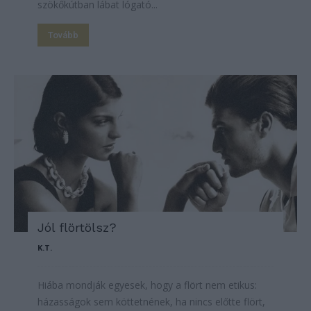
szökőkútban lábat lógató...
Tovább
Jól flörtölsz?
K.T.
Hiába mondják egyesek, hogy a flört nem etikus:
házasságok sem köttetnének, ha nincs előtte flört,