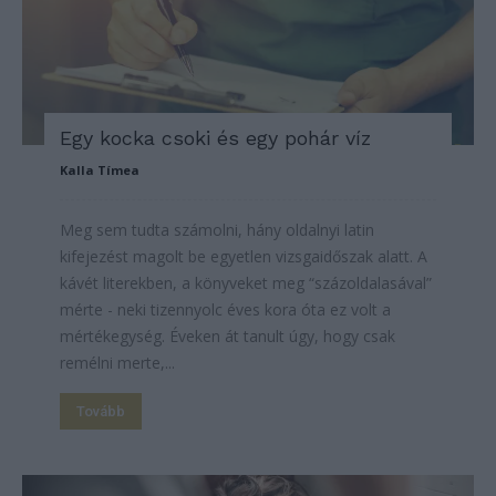
Egy kocka csoki és egy pohár víz
Kalla Tímea
Meg sem tudta számolni, hány oldalnyi latin
kifejezést magolt be egyetlen vizsgaidőszak alatt. A
kávét literekben, a könyveket meg “százoldalasával”
mérte - neki tizennyolc éves kora óta ez volt a
mértékegység. Éveken át tanult úgy, hogy csak
remélni merte,...
Tovább