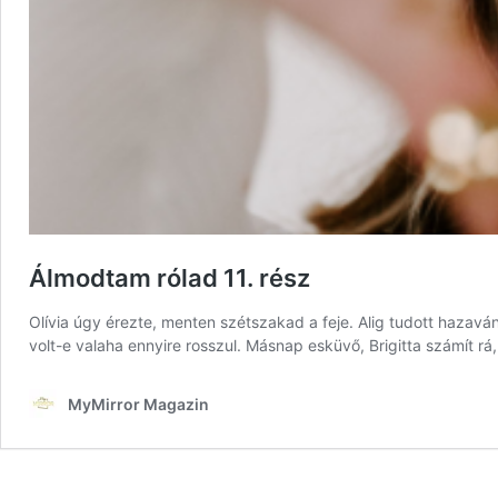
Álmodtam rólad 11. rész
Olívia úgy érezte, menten szétszakad a feje. Alig tudott hazaván
volt-e valaha ennyire rosszul. Másnap esküvő, Brigitta számít 
MyMirror Magazin