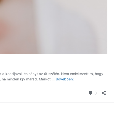
ia a kocsijával, és hányt az út szélén. Nem emlékezett rá, hogy
Álmodtam
ni, ha minden így marad. Márkot …
Bővebben:
rólad
11.
hozzászól
0
rész