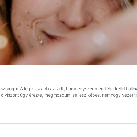
szorogni. A legrosszabb az volt, hogy egyszer még félre kellett álln
rá, ő viszont úgy érezte, megmozdulni se lesz képes, nemhogy vezet