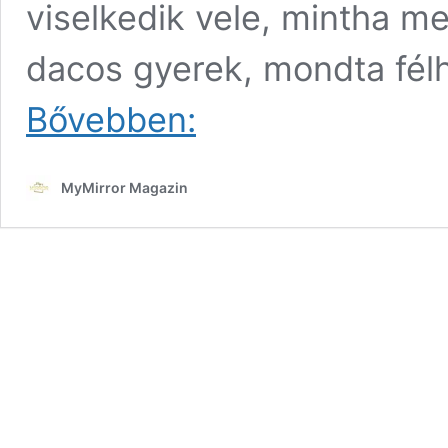
viselkedik vele, mintha m
dacos gyerek, mondta fél
Álmodtam
Bővebben:
rólad
4.
rész
MyMirror Magazin