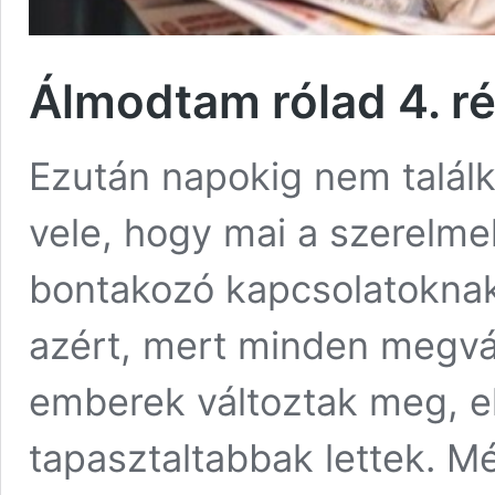
Álmodtam rólad 4. r
Ezután napokig nem találko
vele, hogy mai a szerelm
bontakozó kapcsolatokna
azért, mert minden megvá
emberek változtak meg, e
tapasztaltabbak lettek. M