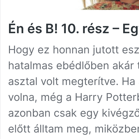
Én és B! 10. rész – E
Hogy ez honnan jutott es
hatalmas ebédlőben akár t
asztal volt megterítve. H
volna, még a Harry Potte
azonban csak egy kivégzőo
előtt álltam meg, miközbe