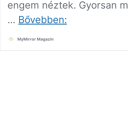
engem néztek. Gyorsan me
Én
…
Bővebben:
és
B!
10.
MyMirror Magazin
rész
–
Egy
szőke
ciklon