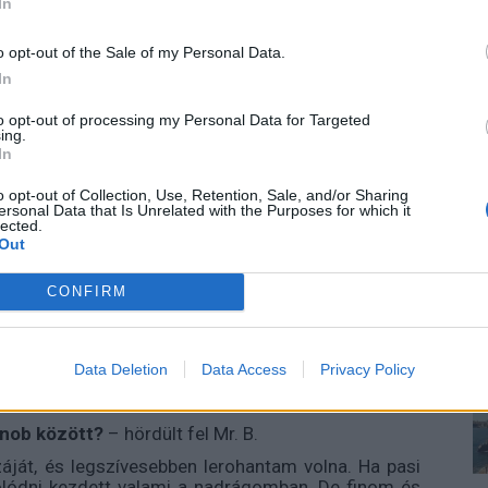
In
lé néztünk, aki összevont szemöldökkel mustrált
o opt-out of the Sale of my Personal Data.
gy repülni fogunk perceken belül. Én azért, akinek
In
is elbírok, ő se lehet nagyobb gond.
to opt-out of processing my Personal Data for Targeted
ing.
alak?
– kérdezte Marcell komolyra váltva a szót.
–
In
Én szabad és független vagyok, de a családom az
o opt-out of Collection, Use, Retention, Sale, and/or Sharing
ersonal Data that Is Unrelated with the Purposes for which it
lected.
Out
kell a következményeket. Nem vagyok már gyerek,
m biztos, hogy én vagyok a zsákod foltja, de ne
CONFIRM
amilyen te vagy. Pontosabban nem olyat, hanem
Data Deletion
Data Access
Privacy Policy
bestiával együtt élő nő az eseted? Azt kell
.
znob között?
– hördült fel Mr. B.
áját, és legszívesebben lerohantam volna. Ha pasi
lódni kezdett valami a nadrágomban. De finom és