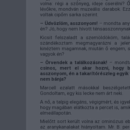
volna: régi a szőnyeg, ideje cserélni? 
lévőkre, mondván muzeális darabok. Ezze
voltak cipőm sarka szerint.
– Üdvözlöm, asszonyom!
– mondta any
én? Jó, hogy nem hívott ténsasszonnyna
Kicsit felszaladt a szemöldököm, ta
szándékoztam megmagyarázni a jelenlé
kinéztem magamnak, miután ő engem, sz
vagyok én?
– Örvendek a találkozásnak!
– mondt
csinos, mert el akar hozni, hogy 
asszonyom, én a takarítórészleg egyik
nem bánja?
Marcell ezalatt másokkal beszélgetet
Gondoltam, egy kis lecke nem árt neki.
A nő, a talpig elegáns, végigmért, és igye
hogy magában elátkozta a percet is, amik
elmeállapotán.
Mielőtt sort került volna az ominózus eb
az aranykanalakat hiányoltam. Mr. B. per