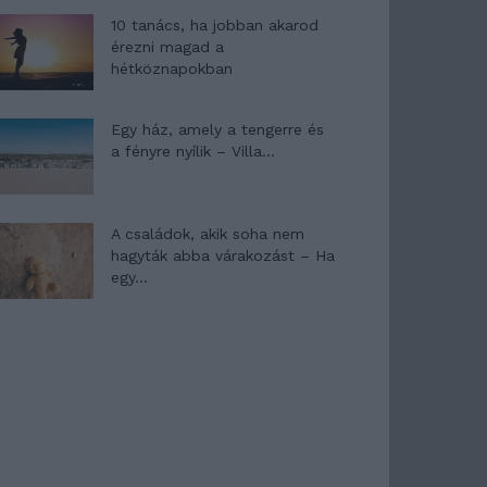
10 tanács, ha jobban akarod
érezni magad a
hétköznapokban
Egy ház, amely a tengerre és
a fényre nyílik – Villa...
A családok, akik soha nem
hagyták abba várakozást – Ha
egy...