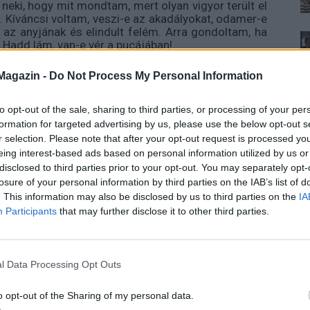
 neki, hogy mit mondtam, mert olyan vigyor terült el
na. Kíváncsi voltam, veszi-e az akadályokat, odamer-e
az anyjának és elindult felém. Arra gondoltam, ha
 Hadd lám, van-e vér a pucájában!
meg velem szemben, és éreztem, azonnal kibuggyan
Magazin -
Do Not Process My Personal Information
m nagy mosollyal.
to opt-out of the sale, sharing to third parties, or processing of your per
, hogy takarítónő vagy a cégnél?
– kérdezte
formation for targeted advertising by us, please use the below opt-out s
r selection. Please note that after your opt-out request is processed y
eing interest-based ads based on personal information utilized by us or
disclosed to third parties prior to your opt-out. You may separately opt-
losure of your personal information by third parties on the IAB’s list of
smer…Legalább tisztában lesz azzal, hogy van
. This information may also be disclosed by us to third parties on the
IA
Participants
that may further disclose it to other third parties.
ig. El se tudod képzelni, hogy szenved most!
l Data Processing Opt Outs
, hogy hol a portörlő? Az egyik csilláron lóg egy
o opt-out of the Sharing of my personal data.
 felmosnod! Te nem ismered. Képes elájulni, csak