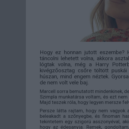
Hogy ez honnan jutott eszembe? H
táncolni lehetett volna, akkora aszt
lógtak volna, még a Harry Potte
kivégzőosztag csőre töltött puskái
húszan, mind engem néztek. Gyorsan
de nem volt vele baj.
Marcell sorra bemutatott mindenkinek, d
Szimpla munkatársa voltam, és ezt nem to
Majd teszek róla, hogy legyen mersze felv
Persze látta rajtam, hogy nem vagyok 
beleakadt a szőnyegbe, és finoman hasí
tekintetem egy szigorú asszonyéval, aki
hogy az édesanyja. Remek, gondoltam