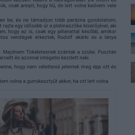
ök, csak annyit, hogy hű, de lett volna kedvem vele
en be, és ne támadjon több parázna gondolatom,
t rajta egy idősebb úr a platinaszőke kísérőjével, aki
m, hogy az is, csak egy pillanattal később, amikor
atos vendégek érkeztek, Rudolf akárki és a lánya
r. Majdnem Tökéletesnek szántak a szülei. Pusztán
rcellt és azonnal integetni kezdett neki.
enne, hogy nem véletlenül jelentek meg épp ott és
ttem volna a gumikesztyűt akkor, ha ott lett volna.