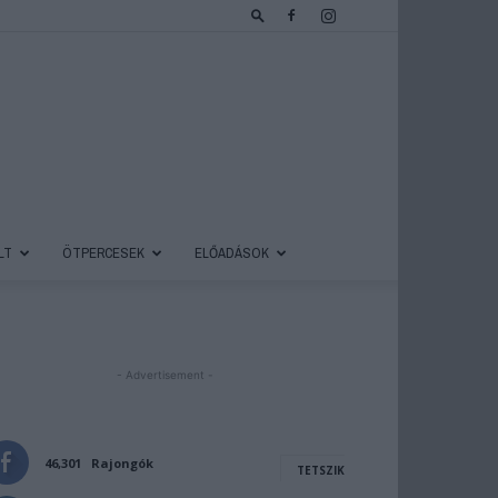
LT
ÖTPERCESEK
ELŐADÁSOK
- Advertisement -
46,301
Rajongók
TETSZIK