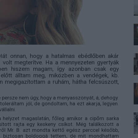
át onnan, hogy a hatalmas ebédlőben akár
al volt megterítve. Ha a mennyezeten gyertyák
rben hiszem magam, így azonban csak egy
 előtt álltam meg, miközben a vendégek, kb.
 megigazítottam a ruhám, hátha felcsúszott,
e persze nem úgy, hogy a menyasszonyát, á, dehogy.
leráltam jól, de gondoltam, ha ezt akarja, legyen.
állalni.
a helyzet magaslatán, főleg amikor a cipőm sarka
tott rajta egy keskeny csíkot. Még találkozott a
ről Mr. B. azt mondta kettő egész perccel később,
, biztosan boldoggá tettem, de mit mondhattam