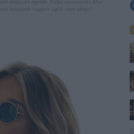
nél dolgozók egyikét. Tudja, asszonyom, én a
 most kicsíptem magam. Ugye, nem bánja?"