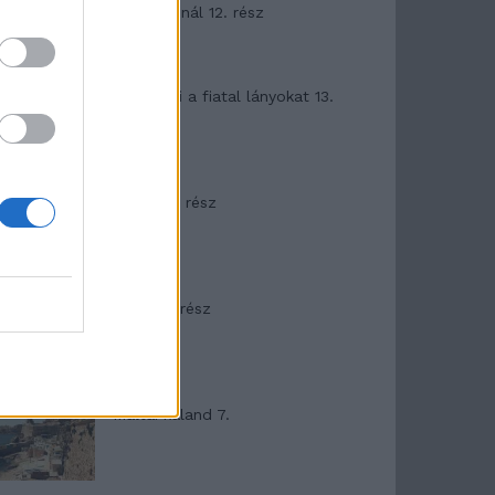
Garda-tónál 12. rész
T. szereti a fiatal lányokat 13.
rész
Minka 10. rész
Minka 9. rész
Máltai kaland 7.