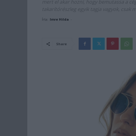
mert el akar hozni, hogy bemutassa a cég
takarítórészleg egyik tagja vagyok, csak
Írta:
Imre Hilda
-
Share