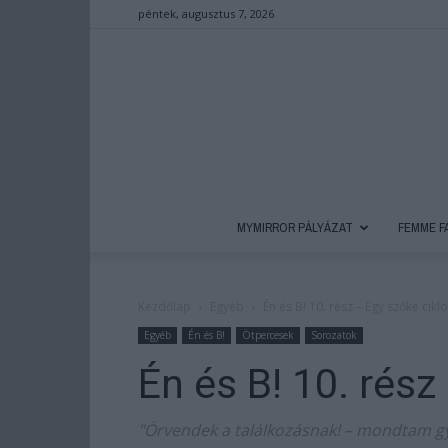
péntek, augusztus 7, 2026
MYMIRROR PÁLYÁZAT
FEMME F
Kezdőlap
Egyéb
Én és B! 10. rész – Egy szőke cikl
Egyéb
Én és B!
Ötpercesek
Sorozatok
Én és B! 10. rész
"Örvendek a találkozásnak! – mondtam gyo