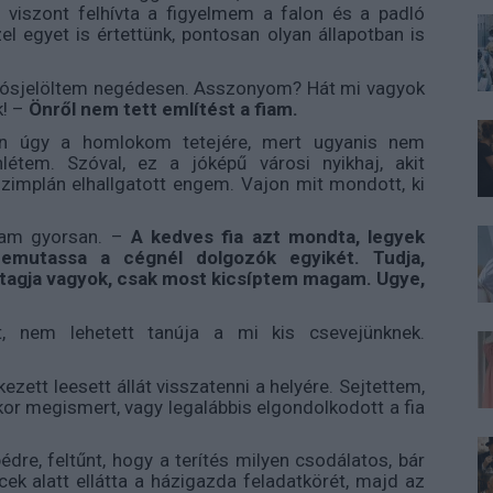
Ő viszont felhívta a figyelmem a falon és a padló
l egyet is értettünk, pontosan olyan állapotban is
ósjelöltem negédesen. Asszonyom? Hát mi vagyok
k! –
Önről nem tett említést a fiam.
lán úgy a homlokom tetejére, mert ugyanis nem
tem. Szóval, ez a jóképű városi nyikhaj, akit
implán elhallgatott engem. Vajon mit mondott, ki
am gyorsan. –
A kedves fia azt mondta, legyek
bemutassa a cégnél dolgozók egyikét. Tudja,
 tagja vagyok, csak most kicsíptem magam. Ugye,
t, nem lehetett tanúja a mi kis csevejünknek.
kezett leesett állát visszatenni a helyére. Sejtettem,
or megismert, vagy legalábbis elgondolkodott a fia
édre, feltűnt, hogy a terítés milyen csodálatos, bár
cek alatt ellátta a házigazda feladatkörét, majd az