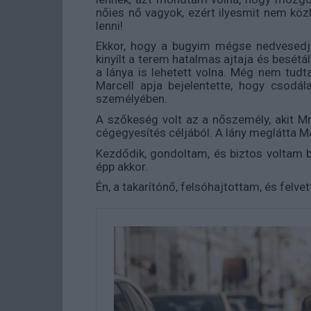
nőies nő vagyok, ezért ilyesmit nem közl
lenni!
Ekkor, hogy a bugyim mégse nedvesedj
kinyílt a terem hatalmas ajtaja és besétál
a lánya is lehetett volna. Még nem tudta
Marcell apja bejelentette, hogy csodál
személyében.
A szőkeség volt az a nőszemély, akit M
cégegyesítés céljából. A lány meglátta Ma
Kezdődik, gondoltam, és biztos voltam b
épp akkor.
Én, a takarítónő, felsóhajtottam, és felve