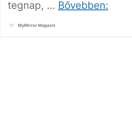
Kilenc
tegnap, …
Bővebben:
betű
–
21.
MyMirror Magazin
rész
–
A
szerelem
csodás!