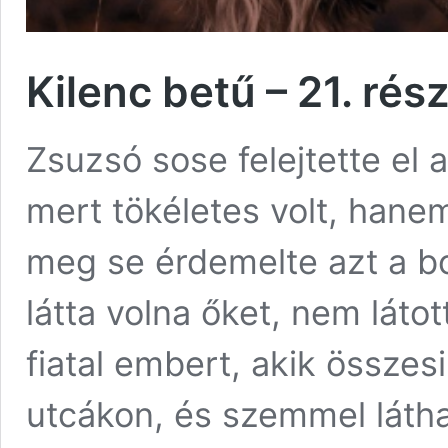
Kilenc betű – 21. rés
Zsuzsó sose felejtette el 
mert tökéletes volt, hane
meg se érdemelte azt a bo
látta volna őket, nem láto
fiatal embert, akik összes
utcákon, és szemmel látha