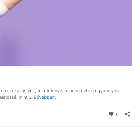
fa a szokásos volt, feketefenyő, minden évben ugyanolyan.
Kilenc
dálatossá, mint …
Bővebben:
betű
22.
hozzászól
0
rész
–
Ideje
a