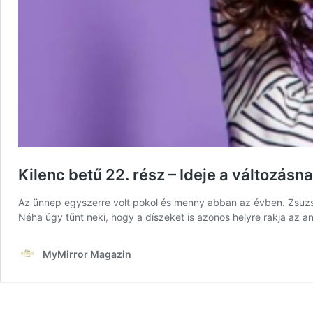
Kilenc betű 22. rész – Ideje a változásn
Az ünnep egyszerre volt pokol és menny abban az évben. Zsuzsó 
Néha úgy tűnt neki, hogy a díszeket is azonos helyre rakja az a
MyMirror Magazin