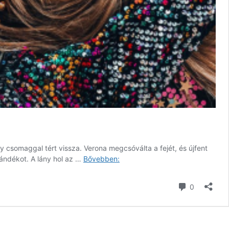
y csomaggal tért vissza. Verona megcsóválta a fejét, és újfent
Kilenc
ajándékot. A lány hol az …
Bővebben:
betű
3.
hozzászól
0
rész
–
A
szerelem