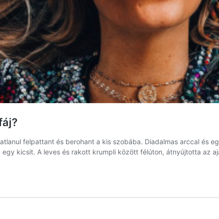
fáj?
atlanul felpattant és berohant a kis szobába. Diadalmas arccal és eg
egy kicsit. A leves és rakott krumpli között félúton, átnyújtotta az 