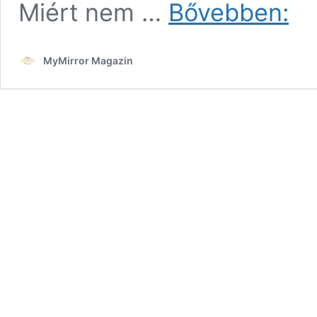
Majd
Miért nem …
Bővebben:
én
randi
helye
MyMirror Magazin
9.
rész