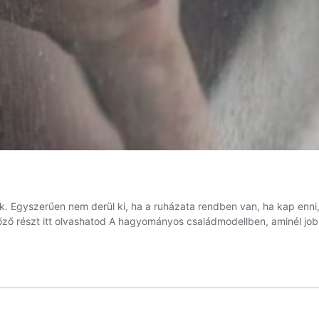
. Egyszerűen nem derül ki, ha a ruházata rendben van, ha kap enni, 
előző részt itt olvashatod A hagyományos családmodellben, aminél j