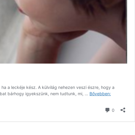
ha a leckéje kész. A külvilág nehezen veszi észre, hogy a
Szeretet
obbat bárhogy igyekszünk, nem tudtunk, mi, …
Bővebben:
nélküli
anyák
hozzászól
0
2.
rész