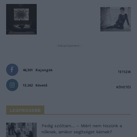
- Advertisement -
46,301
Rajongók
TETSZIK
13,262
Követő
KÖVETÉS
LEGFRISSEBB
Pedig szóltam… – Miért nem hiszünk a
nőknek, amikor segítséget kérnek?