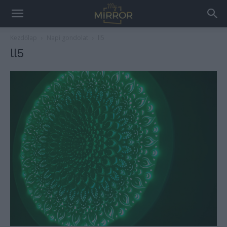
Kezdőlap
Napi gondolat
ll5
ll5