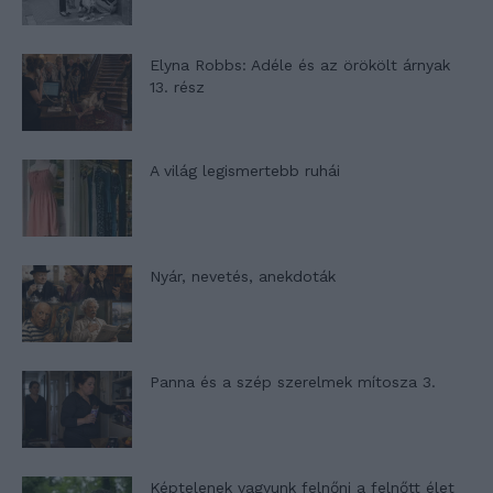
Elyna Robbs: Adéle és az örökölt árnyak
13. rész
A világ legismertebb ruhái
Nyár, nevetés, anekdoták
Panna és a szép szerelmek mítosza 3.
Képtelenek vagyunk felnőni a felnőtt élet