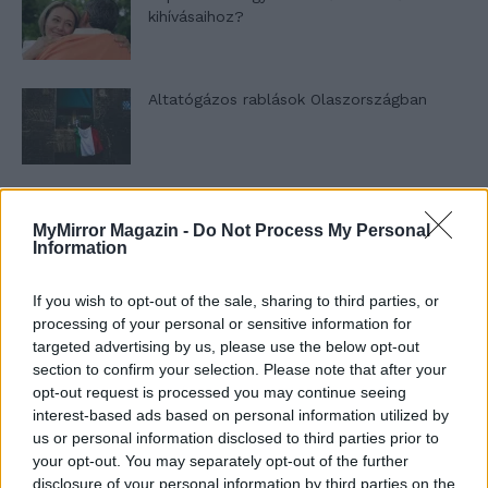
kihívásaihoz?
Altatógázos rablások Olaszországban
A kislány, akit nem védett meg senki –
Lyhanna története
MyMirror Magazin -
Do Not Process My Personal
Information
If you wish to opt-out of the sale, sharing to third parties, or
T. Barnett: Gyilkosság a Garda-tónál 12.
processing of your personal or sensitive information for
rész
targeted advertising by us, please use the below opt-out
section to confirm your selection. Please note that after your
opt-out request is processed you may continue seeing
T. szereti a fiatal lányokat 13. rész
interest-based ads based on personal information utilized by
us or personal information disclosed to third parties prior to
your opt-out. You may separately opt-out of the further
disclosure of your personal information by third parties on the