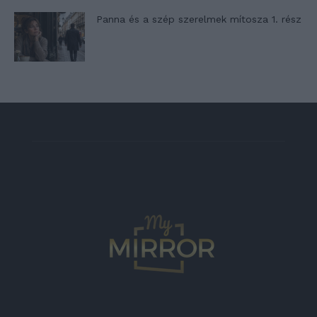
Panna és a szép szerelmek mítosza 1. rész