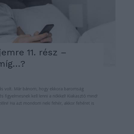
jemre 11. rész –
 míg…?
ás volt. Már bánom, hogy ekkora baromság
 figyelmesnek kell lenni a nőkkel! Kiakasztó mind!
élni! Ha azt mondom neki fehér, akkor fehéret is