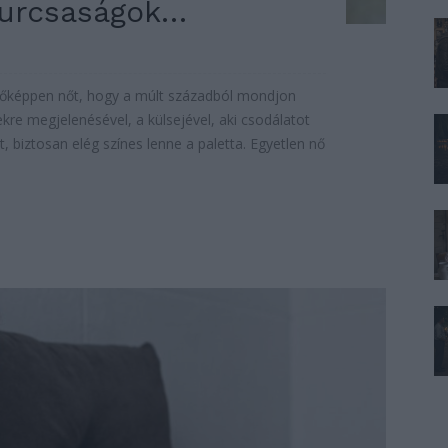
furcsaságok…
főképpen nőt, hogy a múlt századból mondjon
ekre megjelenésével, a külsejével, aki csodálatot
, biztosan elég színes lenne a paletta. Egyetlen nő