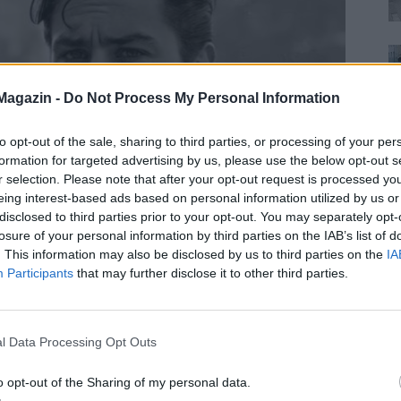
Magazin -
Do Not Process My Personal Information
to opt-out of the sale, sharing to third parties, or processing of your per
formation for targeted advertising by us, please use the below opt-out s
r selection. Please note that after your opt-out request is processed y
eing interest-based ads based on personal information utilized by us or
disclosed to third parties prior to your opt-out. You may separately opt-
losure of your personal information by third parties on the IAB’s list of
ódi Alain Delon?
. This information may also be disclosed by us to third parties on the
IA
Participants
that may further disclose it to other third parties.
us világsztár halála után egy olyan ember képe
l Data Processing Opt Outs
ráción át traumákat hagyott maga után.
ényeket, hanem a sebeiket is vállalták. Vajon...
o opt-out of the Sharing of my personal data.