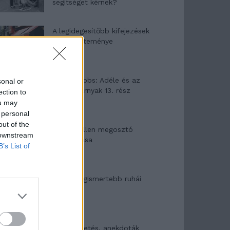
segítséget kérnek?
A legidegesítőbb kifejezések
laza gyűjteménye
Elyna Robbs: Adéle és az
sonal or
örökölt árnyak 13. rész
ection to
ou may
 personal
out of the
Woody Allen megosztó
 downstream
zsenialitása
B’s List of
A világ legismertebb ruhái
Nyár, nevetés, anekdoták