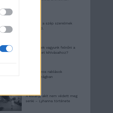
Panna és a szép szerelmek
mítosza 3.
Képtelenek vagyunk felnőni a
felnőtt élet kihívásaihoz?
Altatógázos rablások
Olaszországban
A kislány, akit nem védett meg
senki – Lyhanna története