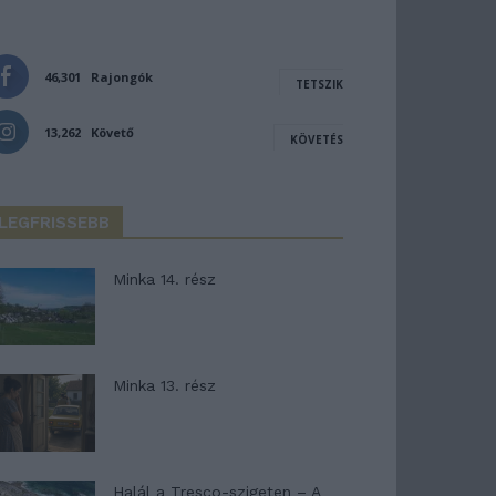
46,301
Rajongók
TETSZIK
13,262
Követő
KÖVETÉS
LEGFRISSEBB
Minka 14. rész
Minka 13. rész
Halál a Tresco-szigeten – A