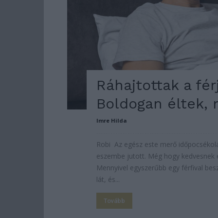
Ráhajtottak a fér
Boldogan éltek,
Imre Hilda
Robi Az egész este merő időpocsékol
eszembe jutott. Még hogy kedvesnek és
Mennyivel egyszerűbb egy férfival besz
lát, és...
Tovább