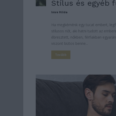
Stílus és egyéb 
Imre Hilda
Ha megkérnénk egy tucat embert, leg
stílusos nőt, aki hatni tudott az ember
ébresztett, nőkben, férfiakban egyaránt
viszont biztos benne...
Tovább