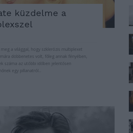
gate küzdelme a
plexszel
meg a világgal, hogy szklerózis multiplexet
ámára döbbenetes volt, főleg annak fényében,
k száma az utóbbi időben jelentősen
nek egy pillanatról...