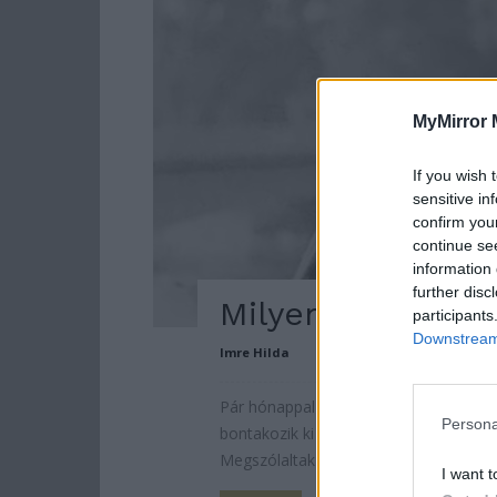
MyMirror 
If you wish 
sensitive in
confirm you
continue se
information 
further disc
Milyen volt a val
participants
Downstream 
Imre Hilda
Pár hónappal az ikonikus és karizmatik
Persona
bontakozik ki előttünk, aki több gene
Megszólaltak a fiai és már nem csak a t
I want t