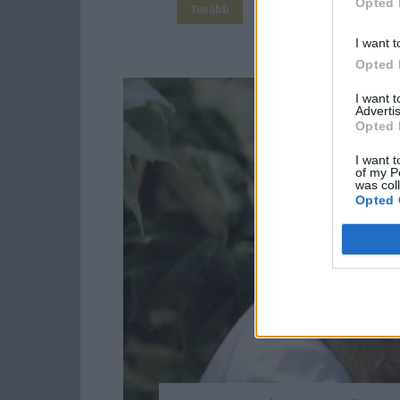
Opted 
Tovább
I want t
Opted 
I want 
Advertis
Opted 
I want t
of my P
was col
Opted 