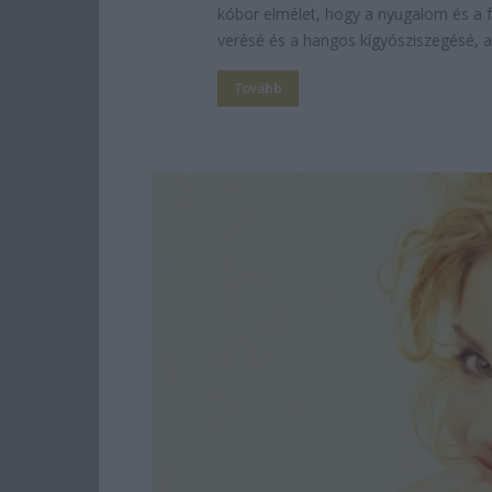
kóbor elmélet, hogy a nyugalom és a f
verésé és a hangos kígyósziszegésé, ami
Tovább