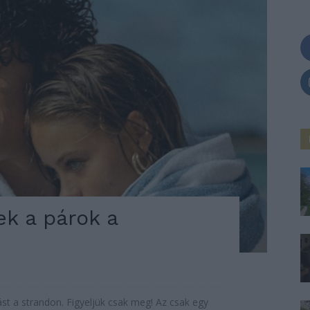
k a párok a
st a strandon. Figyeljük csak meg! Az csak egy