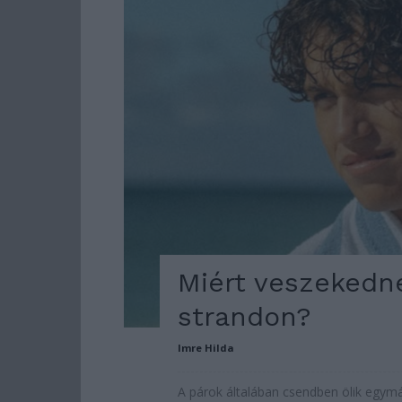
Miért veszekedne
strandon?
Imre Hilda
A párok általában csendben ölik egymá