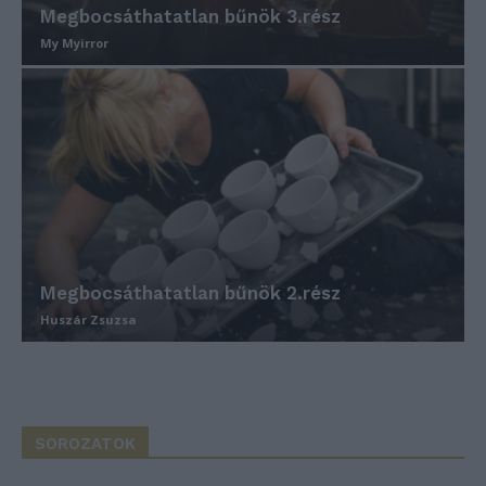
Megbocsáthatatlan bűnök 3.rész
My Myirror
Megbocsáthatatlan bűnök 2.rész
Huszár Zsuzsa
SOROZATOK