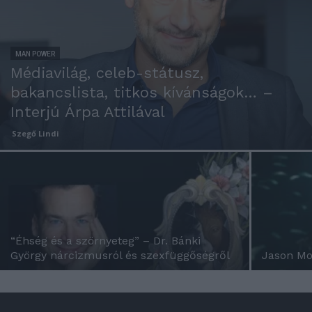
MAN POWER
Médiavilág, celeb-státusz,
bakancslista, titkos kívánságok… –
Interjú Árpa Attilával
Szegő Lindi
“Éhség és a szörnyeteg” – Dr. Bánki
György nárcizmusról és szexfüggőségről
Jason Mo