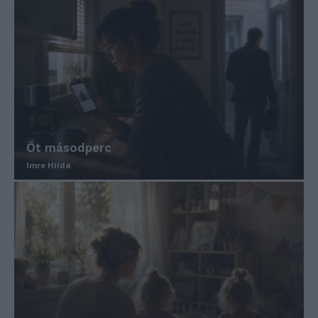
Öt másodperc
Imre Hilda