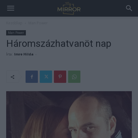
Kezdőlap
Man Power
Man Power
Háromszázhatvanöt nap
Írta:
Imre Hilda
-