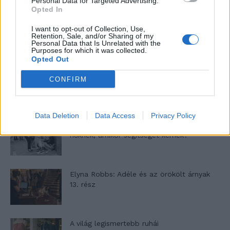
Personal Data for Targeted Advertising.
Opted In
I want to opt-out of Collection, Use,
46,301
Rajongók
TETSZIK
Retention, Sale, and/or Sharing of my
Personal Data that Is Unrelated with the
Purposes for which it was collected.
13,262
Követő
Opted Out
KÖVETÉS
CONFIRM
LEGFRISSEBB
Data Deletion
Data Access
Privacy Policy
Pedig szóltam… – Miért nem hiszünk a
nőknek, amikor segítséget kérnek?
Elyna Robbs: Adéle és az örökölt árnyak
13. rész
A világ legismertebb ruhái