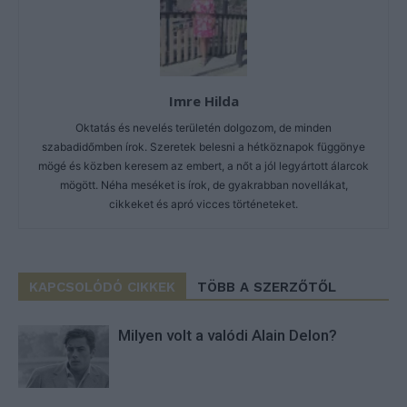
Imre Hilda
Oktatás és nevelés területén dolgozom, de minden
szabadidőmben írok. Szeretek belesni a hétköznapok függönye
mögé és közben keresem az embert, a nőt a jól legyártott álarcok
mögött. Néha meséket is írok, de gyakrabban novellákat,
cikkeket és apró vicces történeteket.
KAPCSOLÓDÓ CIKKEK
TÖBB A SZERZŐTŐL
Milyen volt a valódi Alain Delon?