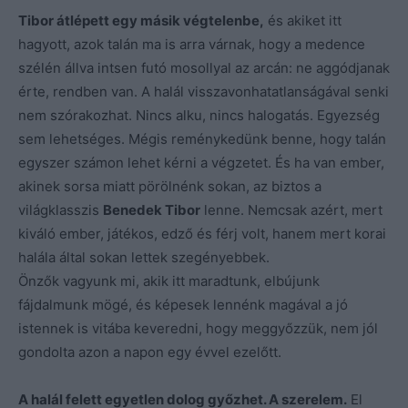
Tibor átlépett egy másik végtelenbe,
és akiket itt
hagyott, azok talán ma is arra várnak, hogy a medence
szélén állva intsen futó mosollyal az arcán: ne aggódjanak
érte, rendben van. A halál visszavonhatatlanságával senki
nem szórakozhat. Nincs alku, nincs halogatás. Egyezség
sem lehetséges. Mégis reménykedünk benne, hogy talán
egyszer számon lehet kérni a végzetet. És ha van ember,
akinek sorsa miatt pörölnénk sokan, az biztos a
világklasszis
Benedek Tibor
lenne. Nemcsak azért, mert
kiváló ember, játékos, edző és férj volt, hanem mert korai
halála által sokan lettek szegényebbek.
Önzők vagyunk mi, akik itt maradtunk, elbújunk
fájdalmunk mögé, és képesek lennénk magával a jó
istennek is vitába keveredni, hogy meggyőzzük, nem jól
gondolta azon a napon egy évvel ezelőtt.
A halál felett egyetlen dolog győzhet. A szerelem.
El