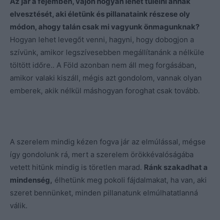
Az jár a fejemben, vajon hogyan lehet túlélni annak
elvesztését, aki életünk és pillanataink részese oly
módon, ahogy talán csak mi vagyunk önmagunknak?
Hogyan lehet levegőt venni, hagyni, hogy dobogjon a
szívünk, amikor legszívesebben megállítanánk a nélküle
töltött időre.. A Föld azonban nem áll meg forgásában,
amikor valaki kiszáll, mégis azt gondolom, vannak olyan
emberek, akik nélkül máshogyan foroghat csak tovább.
A szerelem mindig kézen fogva jár az elmúlással, mégse
így gondolunk rá, mert a szerelem örökkévalóságába
vetett hitünk mindig is töretlen marad.
Ránk szakadhat a
mindenség,
élhetünk meg pokoli fájdalmakat, ha van, aki
szeret bennünket, minden pillanatunk elmúlhatatlanná
válik.