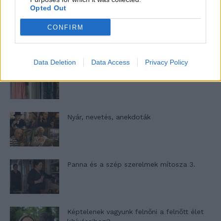
Opted Out
Woody Allen megosztó zsenialitása
CONFIRM
Data Deletion
Data Access
Privacy Policy
A világ legismertebb ruhái
Nyár, nevetés, anekdoták
Panna és a szép szerelmek mítosza 3.
Képtelenek vagyunk felnőni a felnőtt élet