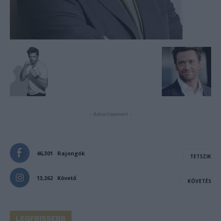
- Advertisement -
46,301
Rajongók
TETSZIK
13,262
Követő
KÖVETÉS
LEGFRISSEBB