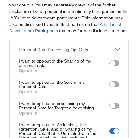
Minka 11. rész
your opt-out. You may separately opt-out of the further
disclosure of your personal information by third parties on the
IAB’s list of downstream participants. This information may
also be disclosed by us to third parties on the
IAB’s List of
Downstream Participants
that may further disclose it to other
T. szereti a fiatal lányokat 14. rész
third parties.
Personal Data Processing Opt Outs
I want to opt-out of the Sharing of my
Pedig szóltam… – Miért nem hiszünk a
personal data.
nőknek, amikor segítséget kérnek?
Opted In
I want to opt-out of the Sale of my
Personal Data.
Opted In
A legidegesítőbb kifejezések laza
gyűjteménye
I want to opt-out of processing my
Personal Data for Targeted Advertising.
Opted In
Elyna Robbs: Adéle és az örökölt árnyak
I want to opt-out of Collection, Use,
13. rész
Retention, Sale, and/or Sharing of my
Personal Data that Is Unrelated with the
Purposes for which it was collected.