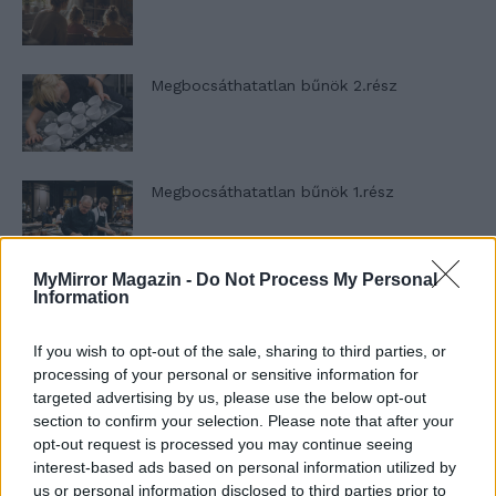
Megbocsáthatatlan bűnök 2.rész
Megbocsáthatatlan bűnök 1.rész
MyMirror Magazin -
Do Not Process My Personal
Information
Szent Genovéva, a túlélő Franciaország
jelképe
If you wish to opt-out of the sale, sharing to third parties, or
processing of your personal or sensitive information for
targeted advertising by us, please use the below opt-out
Minka 12. rész
section to confirm your selection. Please note that after your
opt-out request is processed you may continue seeing
interest-based ads based on personal information utilized by
us or personal information disclosed to third parties prior to