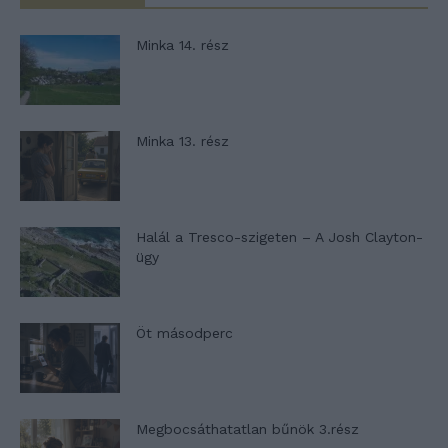
Minka 14. rész
Minka 13. rész
Halál a Tresco-szigeten – A Josh Clayton-
ügy
Öt másodperc
Megbocsáthatatlan bűnök 3.rész