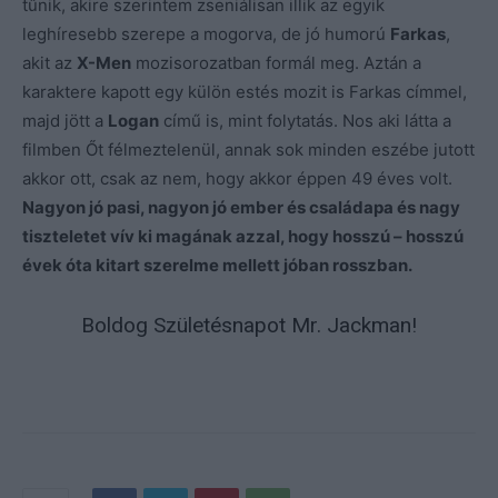
tűnik, akire szerintem zseniálisan illik az egyik
leghíresebb szerepe a mogorva, de jó humorú
Farkas
,
akit az
X-Men
mozisorozatban formál meg. Aztán a
karaktere kapott egy külön estés mozit is Farkas címmel,
majd jött a
Logan
című is, mint folytatás. Nos aki látta a
filmben Őt félmeztelenül, annak sok minden eszébe jutott
akkor ott, csak az nem, hogy akkor éppen 49 éves volt.
Nagyon jó pasi, nagyon jó ember és családapa és nagy
tiszteletet vív ki magának azzal, hogy hosszú – hosszú
évek óta kitart szerelme mellett jóban rosszban.
Boldog Születésnapot Mr. Jackman!