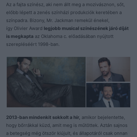
Az a fajta színész, aki nem állt meg a mozivásznon, sőt,
előbb lépett a zenés színházi produkciók keretében a
színpadra. Bizony, Mr. Jackman remekül énekel,
így Olivier Award
legjobb musical színészének járó díját
is megkapta
az Oklahoma c. előadásában nyújtott
szerepléséért 1998-ban.
2013-ban mindenkit sokkolt a hír,
amikor bejelentette,
hogy bőrrákkal küzd, amit meg is műtöttek. Aztán sajnos
a betegség még ötször kiújult, és állapotáról csak onnan