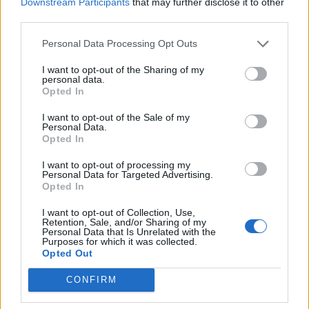
Downstream Participants
that may further disclose it to other
third parties.
Personal Data Processing Opt Outs
I want to opt-out of the Sharing of my
personal data.
Opted In
I want to opt-out of the Sale of my
Personal Data.
Opted In
I want to opt-out of processing my
Personal Data for Targeted Advertising.
Opted In
Save my name, email, and website in this browser for the
next time I comment.
I want to opt-out of Collection, Use,
Retention, Sale, and/or Sharing of my
Personal Data that Is Unrelated with the
Notify me of follow-up comments by email.
Purposes for which it was collected.
Notify me of new posts by email.
Opted Out
CONFIRM