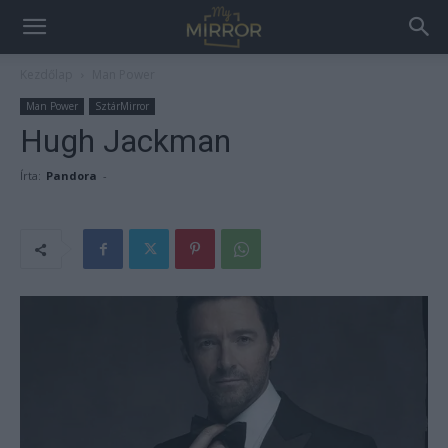
Kezdőlap
Man Power
Man Power
SztárMirror
Hugh Jackman
Írta:
Pandora
-