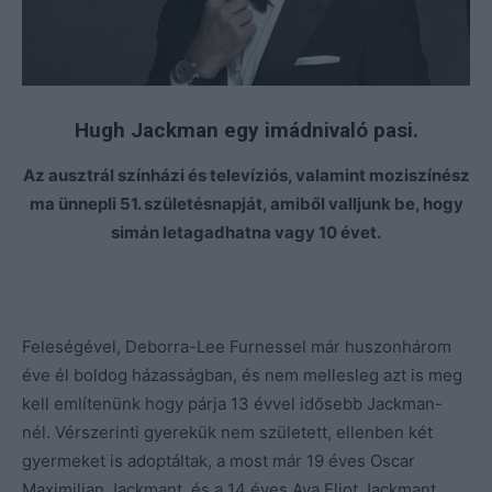
Hugh Jackman egy imádnivaló pasi.
Az ausztrál színházi és televíziós, valamint moziszínész
ma ünnepli 51. születésnapját, amiből valljunk be, hogy
simán letagadhatna vagy 10 évet.
Feleségével, Deborra-Lee Furnessel már huszonhárom
éve él boldog házasságban, és nem mellesleg azt is meg
kell említenünk hogy párja 13 évvel idősebb Jackman-
nél. Vérszerinti gyerekük nem született, ellenben két
gyermeket is adoptáltak, a most már 19 éves Oscar
Maximilian Jackmant, és a 14 éves Ava Eliot Jackmant.