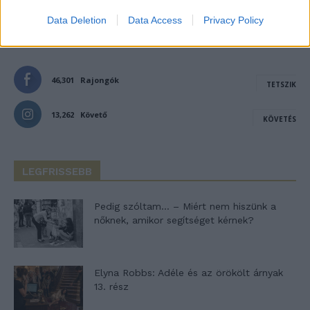
Data Deletion
Data Access
Privacy Policy
- Advertisement -
46,301
Rajongók
TETSZIK
13,262
Követő
KÖVETÉS
LEGFRISSEBB
Pedig szóltam… – Miért nem hiszünk a
nőknek, amikor segítséget kérnek?
Elyna Robbs: Adéle és az örökölt árnyak
13. rész