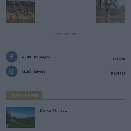
- Advertisement -
46,301
Rajongók
TETSZIK
13,262
Követő
KÖVETÉS
LEGFRISSEBB
Minka 14. rész