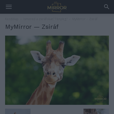
Kezdőlap
Ismered a zsiráfokat? Tényleg?
MyMirror -- Zsiráf
MyMirror — Zsiráf