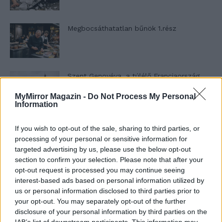
Megbocsáthatatlan bűnök 1.rész
Szent Genovéva, a túlélő Franciaország
jelképe
MyMirror Magazin -
Do Not Process My Personal
Information
Minka 12. rész
If you wish to opt-out of the sale, sharing to third parties, or
processing of your personal or sensitive information for
targeted advertising by us, please use the below opt-out
section to confirm your selection. Please note that after your
opt-out request is processed you may continue seeing
Minka 11. rész
interest-based ads based on personal information utilized by
us or personal information disclosed to third parties prior to
your opt-out. You may separately opt-out of the further
disclosure of your personal information by third parties on the
T. szereti a fiatal lányokat 14. rész