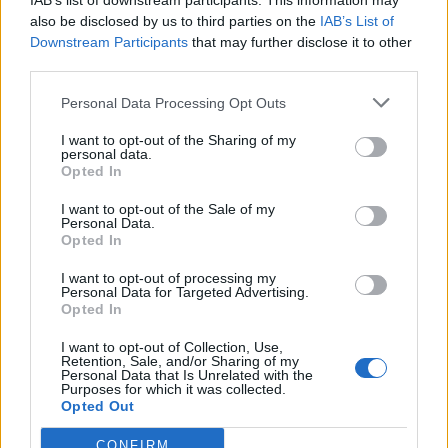
IAB’s list of downstream participants. This information may
also be disclosed by us to third parties on the
IAB’s List of
Downstream Participants
that may further disclose it to other
third parties.
Pedig szóltam… – Miért nem hiszünk a
Personal Data Processing Opt Outs
nőknek, amikor segítséget kérnek?
I want to opt-out of the Sharing of my
personal data.
Opted In
A legidegesítőbb kifejezések laza
gyűjteménye
I want to opt-out of the Sale of my
Personal Data.
Opted In
I want to opt-out of processing my
Elyna Robbs: Adéle és az örökölt árnyak
Personal Data for Targeted Advertising.
13. rész
Opted In
I want to opt-out of Collection, Use,
Retention, Sale, and/or Sharing of my
Personal Data that Is Unrelated with the
Woody Allen megosztó zsenialitása
Purposes for which it was collected.
Opted Out
CONFIRM