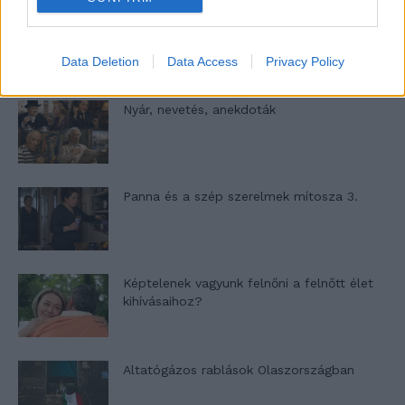
A világ legismertebb ruhái
Data Deletion
Data Access
Privacy Policy
Nyár, nevetés, anekdoták
Panna és a szép szerelmek mítosza 3.
Képtelenek vagyunk felnőni a felnőtt élet
kihívásaihoz?
Altatógázos rablások Olaszországban