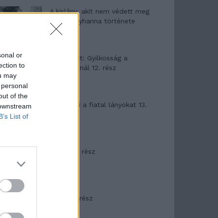
A kislány, akit nem védett meg
senki – Lyhanna története
sonal or
T. Barnett: Gyilkosság a
ection to
Garda-tónál 12. rész
ou may
 personal
out of the
T. szereti a fiatal lányokat 13.
 downstream
rész
B’s List of
Minka 10. rész
Minka 9. rész