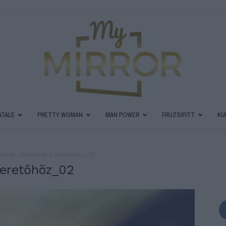
ATALE
PRETTY WOMAN
MAN POWER
FRUZSIFITT
KU
MyMirror
irror - Kérdések a szeretőhöz_02
zeretőhöz_02
Magazin