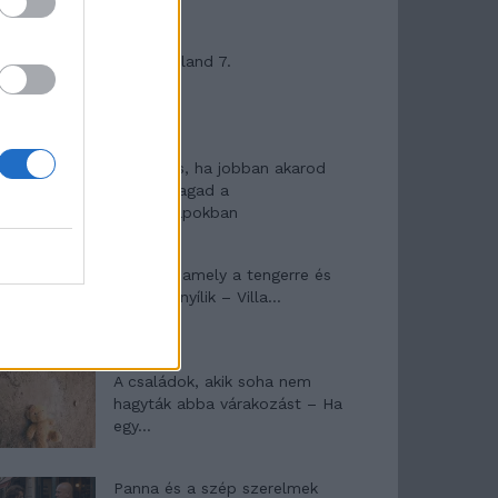
Máltai kaland 7.
10 tanács, ha jobban akarod
érezni magad a
hétköznapokban
Egy ház, amely a tengerre és
a fényre nyílik – Villa...
A családok, akik soha nem
hagyták abba várakozást – Ha
egy...
Panna és a szép szerelmek