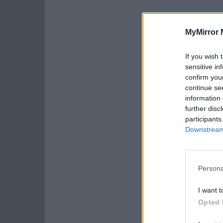
MyMirror 
If you wish 
sensitive in
confirm you
continue se
information 
further disc
participants
Downstream 
Persona
I want t
Opted 