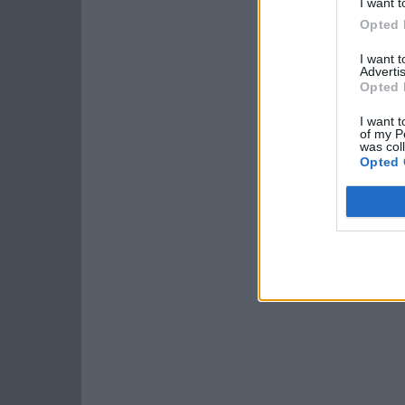
I want t
Opted 
I want 
Advertis
Opted 
I want t
of my P
was col
Opted 