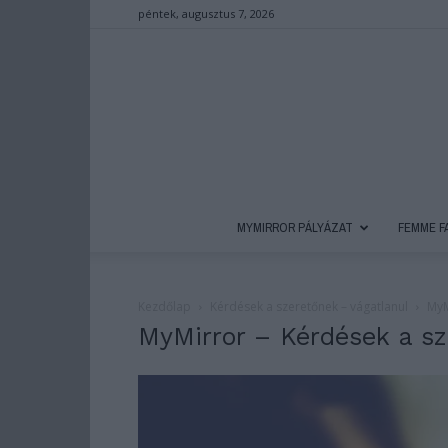
péntek, augusztus 7, 2026
MYMIRROR PÁLYÁZAT
FEMME F
Kezdőlap
Kérdések a szeretőnek – vágatlanul
MyM
MyMirror – Kérdések a s