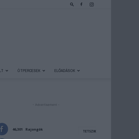
LT
ÖTPERCESEK
ELŐADÁSOK
- Advertisement -
46,301
Rajongók
TETSZIK