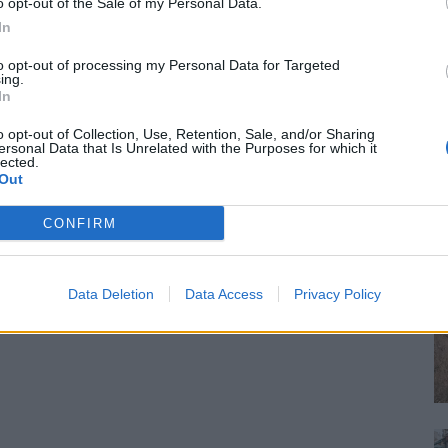
o opt-out of the Sale of my Personal Data.
In
to opt-out of processing my Personal Data for Targeted
ing.
In
o opt-out of Collection, Use, Retention, Sale, and/or Sharing
ersonal Data that Is Unrelated with the Purposes for which it
lected.
Out
CONFIRM
Data Deletion
Data Access
Privacy Policy