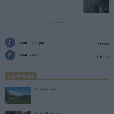
- Advertisement -
46,301
Rajongók
TETSZIK
13,262
Követő
KÖVETÉS
LEGFRISSEBB
Minka 14. rész
Minka 13. rész