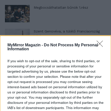
Megbocsáthatatlan bűnök 1.rész
Szent Genovéva, a túlélő Franciaország
jelképe
MyMirror Magazin -
Do Not Process My Personal
Information
Minka 12. rész
If you wish to opt-out of the sale, sharing to third parties, or
processing of your personal or sensitive information for
targeted advertising by us, please use the below opt-out
section to confirm your selection. Please note that after your
Minka 11. rész
opt-out request is processed you may continue seeing
interest-based ads based on personal information utilized by
us or personal information disclosed to third parties prior to
your opt-out. You may separately opt-out of the further
disclosure of your personal information by third parties on the
T. szereti a fiatal lányokat 14. rész
IAB’s list of downstream participants. This information may