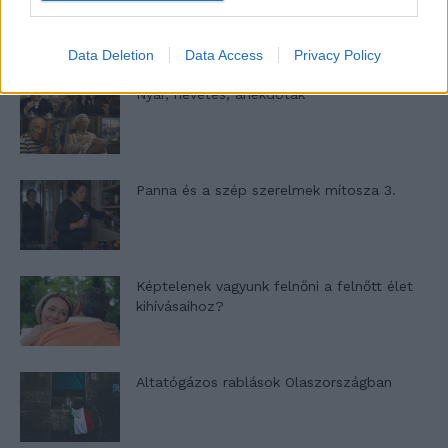
Data Deletion
Data Access
Privacy Policy
Nyár, nevetés, anekdoták
Panna és a szép szerelmek mítosza 3.
Képtelenek vagyunk felnőni a felnőtt élet
kihívásaihoz?
Altatógázos rablások Olaszországban