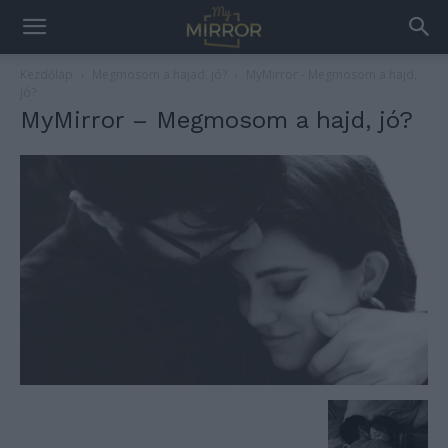
Kezdőlap
Megmosom a hajad, jó?
MyMirror - Megmosom a hajd,
jó?
MyMirror – Megmosom a hajd, jó?