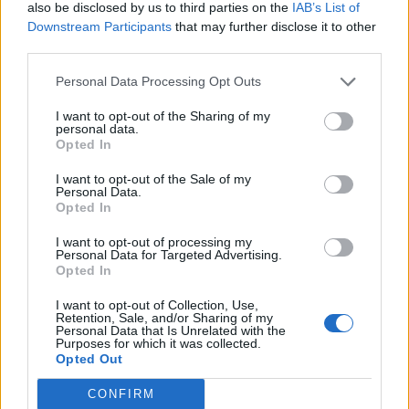
also be disclosed by us to third parties on the
IAB’s List of
Downstream Participants
that may further disclose it to other
third parties.
Pedig szóltam… – Miért nem hiszünk a
nőknek, amikor segítséget kérnek?
Personal Data Processing Opt Outs
I want to opt-out of the Sharing of my
personal data.
Opted In
A legidegesítőbb kifejezések laza
gyűjteménye
I want to opt-out of the Sale of my
Personal Data.
Opted In
Elyna Robbs: Adéle és az örökölt árnyak
I want to opt-out of processing my
13. rész
Personal Data for Targeted Advertising.
Opted In
I want to opt-out of Collection, Use,
Retention, Sale, and/or Sharing of my
Woody Allen megosztó zsenialitása
Personal Data that Is Unrelated with the
Purposes for which it was collected.
Opted Out
CONFIRM
A világ legismertebb ruhái