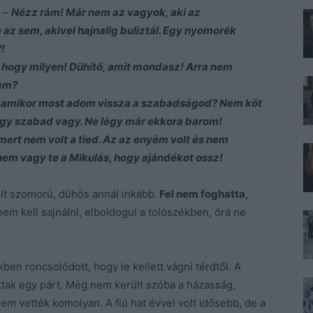
. –
Nézz rám! Már nem az vagyok, aki az
e az sem, akivel hajnalig buliztál. Egy nyomorék
!
, hogy milyen! Dühítő, amit mondasz! Arra nem
kem?
, amikor most adom vissza a szabadságod? Nem köt
gy szabad vagy. Ne légy már ekkora barom!
ert nem volt a tied. Az az enyém volt és nem
nem vagy te a Mikulás, hogy ajándékot ossz!
olt szomorú, dühös annál inkább.
Fel nem foghatta,
em kell sajnálni, elboldogul a tolószékben, őrá ne
kben roncsolódott, hogy le kellett vágni térdtől. A
kottak egy párt. Még nem került szóba a házasság,
em vették komolyan. A fiú hat évvel volt idősebb, de a