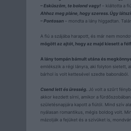
– Esküszöm, te bolond vagy!
– kiáltotta a fi
Ahhoz meg pláne, hogy szeress. Úgy látszik
– Pontosan
– mondta a lány higgadtan. Talá
A fiú a szájába harapott, és már nem mondo
mögött az ajtót, hogy az majd kiesett a fél
A lány tompán bámult utána és megkönnye
emlékszik a régi lányra, aki folyton sietett
bárhol is volt kettesével szedte babonából.
Csend lett és üresség.
Jó volt a szűrt fén
akkor kezdett sírni, amikor a fürdőszobába
születésnapjára kapott a fiútól. Mind szív a
nyálasan romantikus, mégis boldog volt. Min
mázolják a fejüket és a szívüket is, mondván