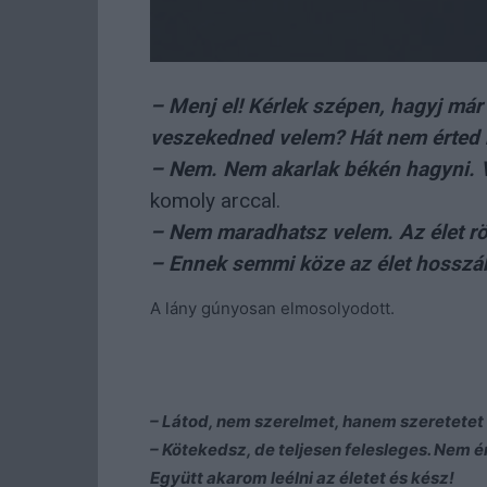
– Menj el! Kérlek szépen, hagyj má
veszekedned velem? Hát nem érted
– Nem. Nem akarlak békén hagyni. 
komoly arccal.
– Nem maradhatsz velem. Az élet röv
– Ennek semmi köze az élet hosszáh
A lány gúnyosan elmosolyodott.
– Látod, nem szerelmet, hanem szeretetet
– Kötekedsz, de teljesen felesleges. Nem é
Együtt akarom leélni az életet és kész!