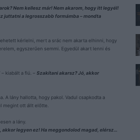
karok? Nem kellesz már! Nem akarom, hogy itt legyél!
sz juttatni a legrosszabb formámba – mondta
hetett kérlelni, mert a srác nem akarta elhinni, hogy
erelem, egyszerűen semmi. Egyedül akart lenni és
!
– kiabált a fiú. –
Szakítani akarsz? Jó, akkor
 A lány hallotta, hogy pakol. Vadul csapkodta a
 megint ott állt előtte.
esen a lány.
l, akkor legyen ez! Ha meggondolod magad, elérsz…