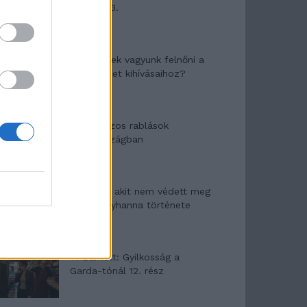
mítosza 3.
Képtelenek vagyunk felnőni a
felnőtt élet kihívásaihoz?
Altatógázos rablások
Olaszországban
A kislány, akit nem védett meg
senki – Lyhanna története
T. Barnett: Gyilkosság a
Garda-tónál 12. rész