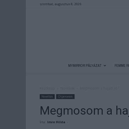
szombat, augusztus 8, 2026
MYMIRROR PÁLYÁZAT
FEMME F
Kezdőlap
Novellák
Megmosom a hajad, jó?
Novellák
Ötpercesek
Megmosom a haj
Írta:
Imre Hilda
-