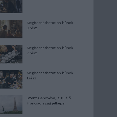
Megbocsáthatatlan bűnök
3.rész
Megbocsáthatatlan bűnök
2.rész
Megbocsáthatatlan bűnök
1.rész
Szent Genovéva, a túlélő
Franciaország jelképe