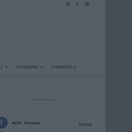
LT
ÖTPERCESEK
ELŐADÁSOK
- Advertisement -
46,301
Rajongók
TETSZIK