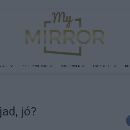
ATALE
PRETTY WOMAN
MAN POWER
FRUZSIFITT
KU
MyMirror
ad, jó?
Magazin