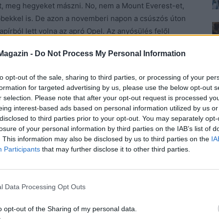
tt, meg hegyeket mászni. No, nem a Mount Everest-et,
bbekkel is. De azon a novemberi napon a csúszós úton
apírból lett volna az apró Opel. Az anyósülés felől
ett másra, mint egy villanásra és valami szörnyű
Magazin -
Do Not Process My Personal Information
to opt-out of the sale, sharing to third parties, or processing of your per
lába úgy szorult be, hogy alig tudták kiszabadítani a
formation for targeted advertising by us, please use the below opt-out s
kor tért magához, amikorra túl volt a műtéten.
A fiú ott
r selection. Please note that after your opt-out request is processed y
véért, amikor a lány magához tért. És nem tudta, nem
eing interest-based ads based on personal information utilized by us or
disclosed to third parties prior to your opt-out. You may separately opt-
elé.
losure of your personal information by third parties on the IAB’s list of
. This information may also be disclosed by us to third parties on the
IA
t hozzá. Megfogta a kezét és sírt.
Az életben először.
Participants
that may further disclose it to other third parties.
, a Hachikón, de azt letagadta.
 semmi baj.
Anyja is zokogott, amikor megmondta neki.
l Data Processing Opt Outs
csonka volt. Soha többé nem táncolhatott, soha többé
o opt-out of the Sharing of my personal data.