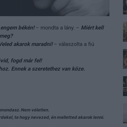
r engem békén!
– mondta a lány. –
Miért kell
 meg?
Veled akarok maradni!
– válaszolta a fiú
id, fogd már fel!
oz. Ennek a szeretethez van köze.
 mondasz. Nem véletlen.
rdekel, te hogy nevezed, én melletted akarok lenni.