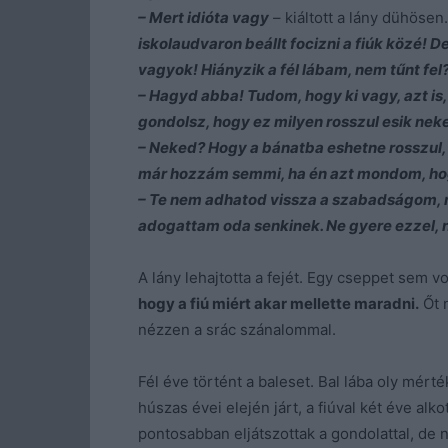
– Mert idióta vagy
– kiáltott a lány dühösen
iskolaudvaron beállt focizni a fiúk közé! D
vagyok! Hiányzik a fél lábam, nem tűnt fel?
– Hagyd abba! Tudom, hogy ki vagy, azt is
gondolsz, hogy ez milyen rosszul esik ne
– Neked? Hogy a bánatba eshetne rosszul
már hozzám semmi, ha én azt mondom, ho
– Te nem adhatod vissza a szabadságom, m
adogattam oda senkinek. Ne gyere ezzel, 
A lány lehajtotta a fejét. Egy cseppet sem v
hogy a fiú miért akar mellette maradni.
Őt n
nézzen a srác szánalommal.
Fél éve történt a baleset. Bal lába oly mérté
húszas évei elején járt, a fiúval két éve al
pontosabban eljátszottak a gondolattal, de n