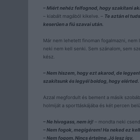
– Miért nehéz felfognod, hogy szakítani a
– kiabált magából kikelve. –
Te aztán el tud
keserűen a fiú szavai után.
Már nem lehetett finoman fogalmazni, nem le
neki nem kell senki. Sem szánalom, sem sz
kész.
– Nem hiszem, hogy ezt akarod, de legyen
szakítsunk és legyél boldog, hogy elérted.
Azzal megfordult és bement a másik szobába.
holmiját a sporttáskájába és két percen belül
– Ne hívogass, nem írj!
– mondta neki csend
– Nem fogok, megígérem! Ha neked ez kel
– Nem fogom. Nincs értelme. Jó lesz így.