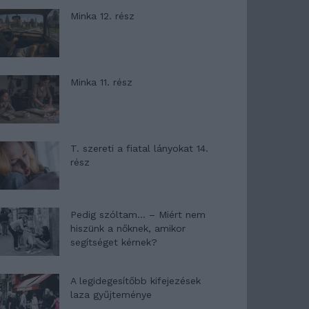
Minka 12. rész
Minka 11. rész
T. szereti a fiatal lányokat 14.
rész
Pedig szóltam… – Miért nem
hiszünk a nőknek, amikor
segítséget kérnek?
A legidegesítőbb kifejezések
laza gyűjteménye