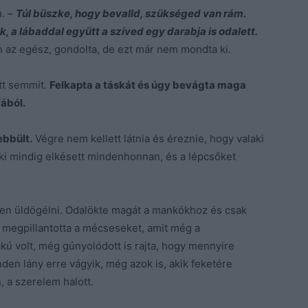
ú. –
Túl büszke, hogy bevalld, szükséged van rám.
, a lábaddal együtt a szíved egy darabja is odalett.
n az egész, gondolta, de ezt már nem mondta ki.
tt semmit.
Felkapta a táskát és úgy bevágta maga
fából.
bbült.
Végre nem kellett látnia és éreznie, hogy valaki
, aki mindig elkésett mindenhonnan, és a lépcsőket
yben üldögélni. Odalökte magát a mankókhoz és csak
n megpillantotta a mécseseket, amit még a
lakú volt, még gúnyolódott is rajta, hogy mennyire
den lány erre vágyik, még azok is, akik feketére
, a szerelem halott.