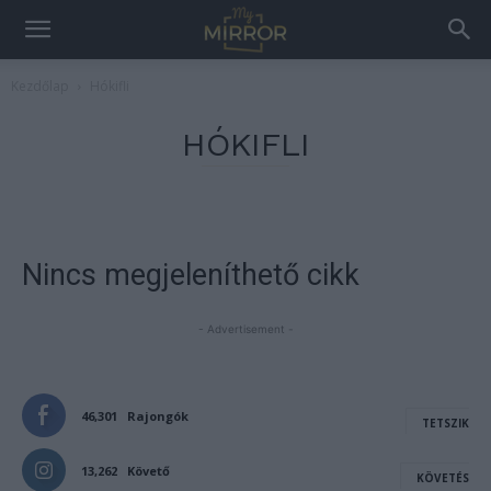
Kezdőlap
Hókifli
HÓKIFLI
Nincs megjeleníthető cikk
- Advertisement -
46,301
Rajongók
TETSZIK
13,262
Követő
KÖVETÉS