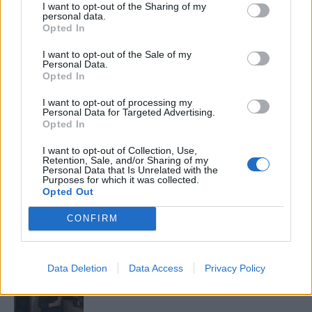
I want to opt-out of the Sharing of my
Elyna Robbs: Adéle és az örökölt árnyak
personal data.
13. rész
Opted In
I want to opt-out of the Sale of my
Personal Data.
Opted In
Woody Allen megosztó zsenialitása
I want to opt-out of processing my
Personal Data for Targeted Advertising.
Opted In
A világ legismertebb ruhái
I want to opt-out of Collection, Use,
Retention, Sale, and/or Sharing of my
Personal Data that Is Unrelated with the
Purposes for which it was collected.
Opted Out
Nyár, nevetés, anekdoták
CONFIRM
Data Deletion
Data Access
Privacy Policy
Panna és a szép szerelmek mítosza 3.