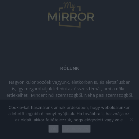
RÓLUNK
Nagyon különbözőek vagyunk, életkorban is, és életstílusban
is, így megpróbáljuk lefedni az összes témát, ami a nőket
érdekelheti. Mindent női szemszögből. Néha pasi szemszögből.
Néha komolyan, néha szórakozva. Olvass minket, ha egy kis
Cookie-kat használunk annak érdekében, hogy weboldalunkon
kikapcsolódásra vágysz!
a lehető legjobb élményt nyújtsuk. Ha továbbra is használja ezt
az oldalt, akkor feltételezzük, hogy elégedett vagy vele.
© Copyright 2026 - mymirror.hu
ADATKEZELÉSI TÁJÉKOZTATÓ
|
Ok
Adatkezelés
Impresszum