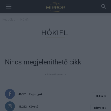
Kezdőlap
Hókifli
HÓKIFLI
Nincs megjeleníthető cikk
- Advertisement -
46,301
Rajongók
TETSZIK
13,262
Követő
KÖVETÉS