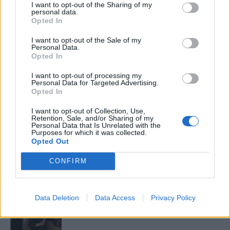
I want to opt-out of the Sharing of my
Elyna Robbs: Adéle és az örökölt árnyak
personal data.
13. rész
Opted In
I want to opt-out of the Sale of my
Personal Data.
Opted In
Woody Allen megosztó zsenialitása
I want to opt-out of processing my
Personal Data for Targeted Advertising.
Opted In
A világ legismertebb ruhái
I want to opt-out of Collection, Use,
Retention, Sale, and/or Sharing of my
Personal Data that Is Unrelated with the
Purposes for which it was collected.
Opted Out
Nyár, nevetés, anekdoták
CONFIRM
Data Deletion
Data Access
Privacy Policy
Panna és a szép szerelmek mítosza 3.