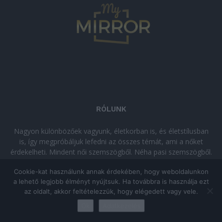
RÓLUNK
Nagyon különbözőek vagyunk, életkorban is, és életstílusban
is, így megpróbáljuk lefedni az összes témát, ami a nőket
érdekelheti. Mindent női szemszögből. Néha pasi szemszögből.
Néha komolyan, néha szórakozva. Olvass minket, ha egy kis
Cookie-kat használunk annak érdekében, hogy weboldalunkon
kikapcsolódásra vágysz!
a lehető legjobb élményt nyújtsuk. Ha továbbra is használja ezt
az oldalt, akkor feltételezzük, hogy elégedett vagy vele.
© Copyright 2026 - mymirror.hu
ADATKEZELÉSI TÁJÉKOZTATÓ
|
Ok
Adatkezelés
Impresszum