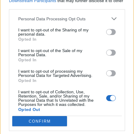
Downstream Participants
that may further disclose it to other
third parties.
Personal Data Processing Opt Outs
I want to opt-out of the Sharing of my
personal data.
Opted In
I want to opt-out of the Sale of my
Personal Data.
Opted In
I want to opt-out of processing my
Personal Data for Targeted Advertising.
Opted In
Save my name, email, and website in this browser for the
next time I comment.
I want to opt-out of Collection, Use,
Retention, Sale, and/or Sharing of my
Personal Data that Is Unrelated with the
Notify me of follow-up comments by email.
Purposes for which it was collected.
Notify me of new posts by email.
Opted Out
CONFIRM