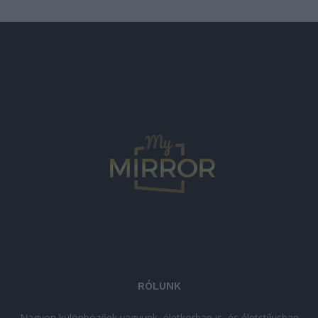
RÓLUNK
Nagyon különbözőek vagyunk, életkorban is, és életstílusban