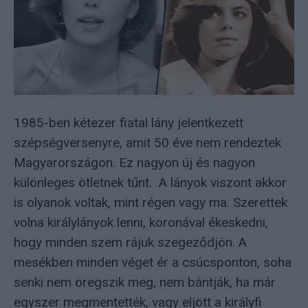
1985-ben kétezer fiatal lány jelentkezett
szépségversenyre, amit 50 éve nem rendeztek
Magyarországon. Ez nagyon új és nagyon
különleges ötletnek tűnt. A lányok viszont akkor
is olyanok voltak, mint régen vagy ma. Szerettek
volna királylányok lenni, koronával ékeskedni,
hogy minden szem rájuk szegeződjön. A
mesékben minden véget ér a csúcsponton, soha
senki nem öregszik meg, nem bántják, ha már
egyszer megmentették, vagy eljött a királyfi