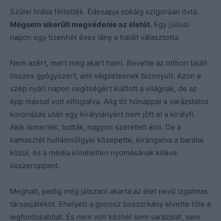
Szülei hiába féltették. Édesapja sokáig szigorúan óvta.
Mégsem sikerült megvédenie az életét.
Egy júliusi
napon egy tizenhét éves lány a halált választotta.
Nem azért, mert meg akart halni. Bevette az otthon talált
összes gyógyszert, ami végzetesnek bizonyult. Azon a
szép nyári napon segítségért kiáltott a világnak, de az
épp mással volt elfoglalva. Alig tíz hónappal a varázslatos
koronázás után egy királylányért nem jött el a királyfi.
Akik ismerték, tudták, nagyon szeretett élni. De a
kamaszlét hullámvölgyei közepette, kirángatva a barátai
közül, és a média kíméletlen nyomásának kitéve
összeroppant.
Meghalt, pedig még játszani akarta az élet nevű izgalmas
társasjátékot. Ehelyett a gonosz boszorkány elvette tőle a
legfontosabbat. És nem volt kéznél sem varázslat, sem