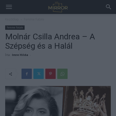
Kezdőlap
Femme Fatale
Femme Fatale
Molnár Csilla Andrea – A
Szépség és a Halál
Írta:
Imre Hilda
-