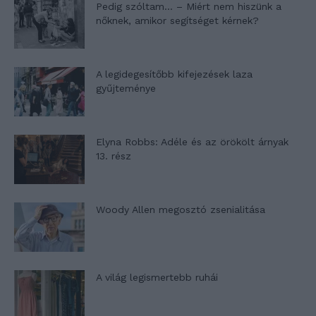
Pedig szóltam… – Miért nem hiszünk a
nőknek, amikor segítséget kérnek?
A legidegesítőbb kifejezések laza
gyűjteménye
Elyna Robbs: Adéle és az örökölt árnyak
13. rész
Woody Allen megosztó zsenialitása
A világ legismertebb ruhái