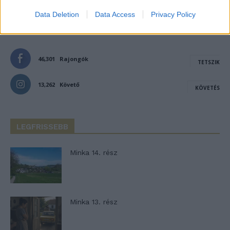
Data Deletion
Data Access
Privacy Policy
- Advertisement -
46,301
Rajongók
TETSZIK
13,262
Követő
KÖVETÉS
LEGFRISSEBB
Minka 14. rész
Minka 13. rész