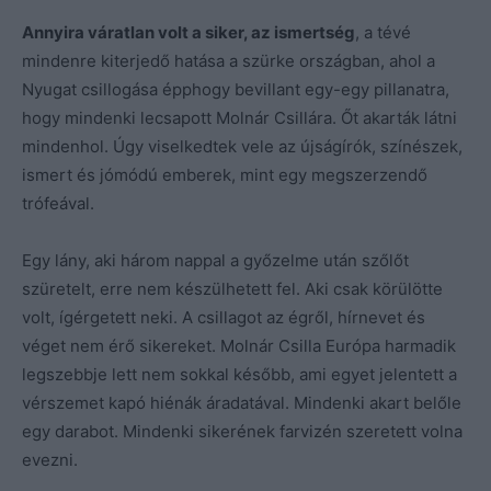
Annyira váratlan volt a siker, az ismertség
, a tévé
mindenre kiterjedő hatása a szürke országban, ahol a
Nyugat csillogása épphogy bevillant egy-egy pillanatra,
hogy mindenki lecsapott Molnár Csillára. Őt akarták látni
mindenhol. Úgy viselkedtek vele az újságírók, színészek,
ismert és jómódú emberek, mint egy megszerzendő
trófeával.
Egy lány, aki három nappal a győzelme után szőlőt
szüretelt, erre nem készülhetett fel. Aki csak körülötte
volt, ígérgetett neki. A csillagot az égről, hírnevet és
véget nem érő sikereket. Molnár Csilla Európa harmadik
legszebbje lett nem sokkal később, ami egyet jelentett a
vérszemet kapó hiénák áradatával. Mindenki akart belőle
egy darabot. Mindenki sikerének farvizén szeretett volna
evezni.