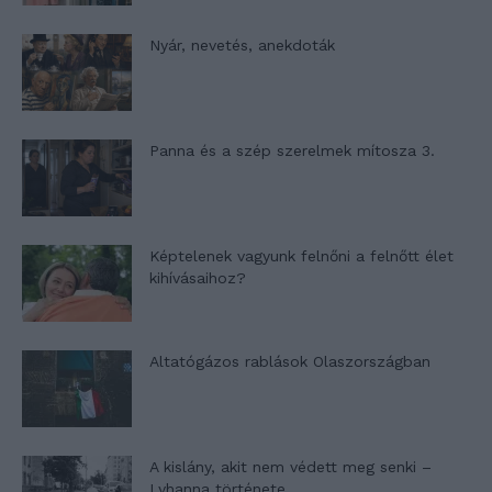
Nyár, nevetés, anekdoták
Panna és a szép szerelmek mítosza 3.
Képtelenek vagyunk felnőni a felnőtt élet
kihívásaihoz?
Altatógázos rablások Olaszországban
A kislány, akit nem védett meg senki –
Lyhanna története