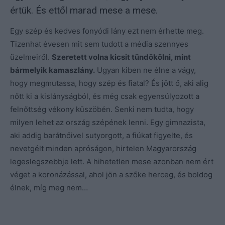
értük. És ettől marad mese a mese.
Egy szép és kedves fonyódi lány ezt nem érhette meg.
Tizenhat évesen mit sem tudott a média szennyes
üzelmeiről.
Szeretett volna kicsit tündökölni, mint
bármelyik kamaszlány.
Ugyan kiben ne élne a vágy,
hogy megmutassa, hogy szép és fiatal? És jött ő, aki alig
nőtt ki a kislányságból, és még csak egyensúlyozott a
felnőttség vékony küszöbén. Senki nem tudta, hogy
milyen lehet az ország szépének lenni. Egy gimnazista,
aki addig barátnőivel sutyorgott, a fiúkat figyelte, és
nevetgélt minden apróságon, hirtelen Magyarország
legeslegszebbje lett. A hihetetlen mese azonban nem ért
véget a koronázással, ahol jön a szőke herceg, és boldog
élnek, míg meg nem…