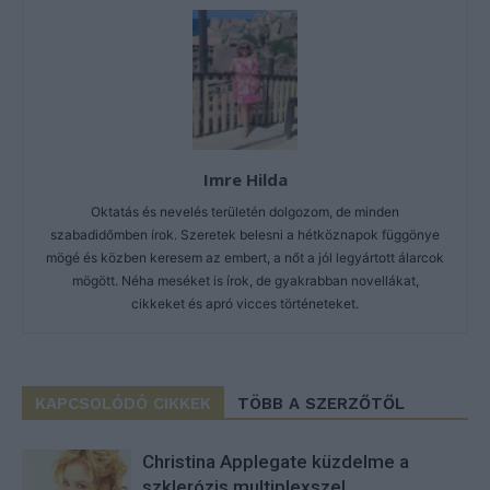
Imre Hilda
Oktatás és nevelés területén dolgozom, de minden
szabadidőmben írok. Szeretek belesni a hétköznapok függönye
mögé és közben keresem az embert, a nőt a jól legyártott álarcok
mögött. Néha meséket is írok, de gyakrabban novellákat,
cikkeket és apró vicces történeteket.
KAPCSOLÓDÓ CIKKEK
TÖBB A SZERZŐTŐL
Christina Applegate küzdelme a
szklerózis multiplexszel