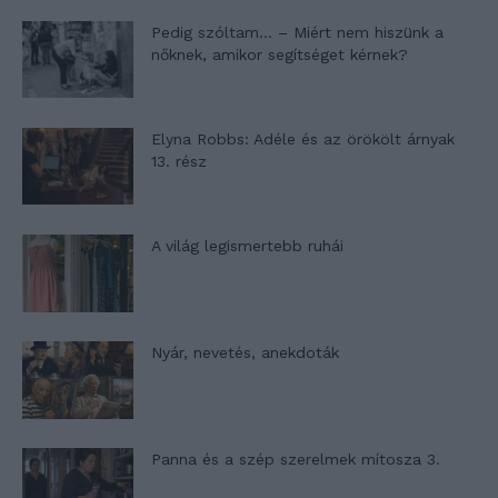
Pedig szóltam… – Miért nem hiszünk a
nőknek, amikor segítséget kérnek?
Elyna Robbs: Adéle és az örökölt árnyak
13. rész
A világ legismertebb ruhái
Nyár, nevetés, anekdoták
Panna és a szép szerelmek mítosza 3.