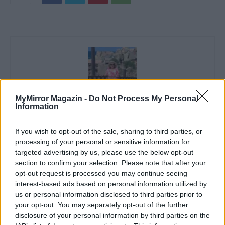
MyMirror Magazin -
Do Not Process My Personal
Information
Imre Hilda
If you wish to opt-out of the sale, sharing to third parties, or
Oktatás és nevelés területén dolgozom, de minden
processing of your personal or sensitive information for
szabadidőmben írok. Szeretek belesni a hétköznapok függönye
targeted advertising by us, please use the below opt-out
mögé és közben keresem az embert, a nőt a jól legyártott álarcok
section to confirm your selection. Please note that after your
mögött. Néha meséket is írok, de gyakrabban novellákat,
opt-out request is processed you may continue seeing
cikkeket és apró vicces történeteket.
interest-based ads based on personal information utilized by
us or personal information disclosed to third parties prior to
your opt-out. You may separately opt-out of the further
disclosure of your personal information by third parties on the