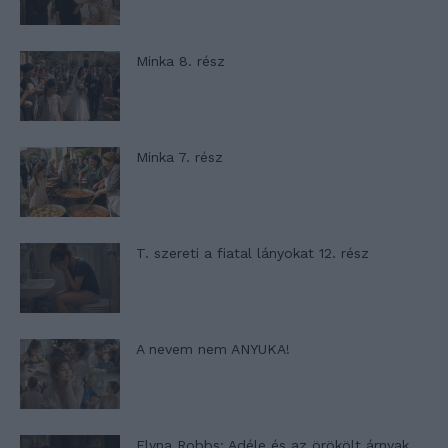
Minka 8. rész
Minka 7. rész
T. szereti a fiatal lányokat 12. rész
A nevem nem ANYUKA!
Elyna Robbs: Adéle és az örökölt árnyak