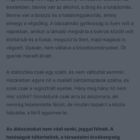
esetekben, benne van az alkohol, a drog és a tulajdonlás.
Benne van a bosszú és a hatalomgyakorlás, amely
elmegy a végsőkig. A bácsalmási gyilkosság is ilyen volt a
napokban, amikor a támadó megvárta a bokrok között volt
élettársát és a fiukat, megszúrta őket, majd magával is
végzett. Gyáván, nem vállalva a következményeket. Öt
gyerek maradt árván.
A statisztika csak egy szám, és nem változtat semmin.
Hazánkban egyre nő a családi bántalmazások száma, és
ezek csak a regisztrált esetek. Hány meg hány nő nem
mer szólni? Gondoljunk csak arra az asszonyra, aki
nemrég feljelentette férjét, de miután hazaért a közös
házukba, a férfi agyonverte.
Az áldozatokat nem védi senki, joggal félnek. A
hatóságok túlterheltek, a társadalmi érzékenység