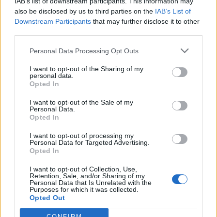
IAB’s list of downstream participants. This information may
KAPCSOLÓDÓ CIKKEK
TÖBB A SZERZŐTŐL
also be disclosed by us to third parties on the
IAB’s List of
Downstream Participants
that may further disclose it to other
Minka 11. rész
third parties.
Personal Data Processing Opt Outs
I want to opt-out of the Sharing of my
Pedig szóltam… – Miért nem hiszünk a
personal data.
Opted In
nőknek, amikor segítséget kérnek?
I want to opt-out of the Sale of my
Personal Data.
Opted In
Elyna Robbs: Adéle és az örökölt
árnyak 13. rész
I want to opt-out of processing my
Personal Data for Targeted Advertising.
Opted In
I want to opt-out of Collection, Use,
Retention, Sale, and/or Sharing of my
Personal Data that Is Unrelated with the
Purposes for which it was collected.
Opted Out
HOZZÁSZÓLOK A CIKKHEZ
CONFIRM