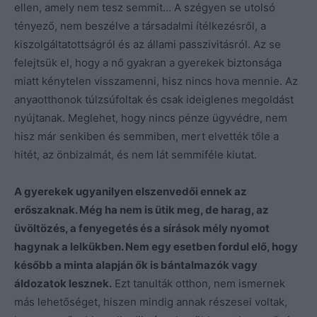
ellen, amely nem tesz semmit… A szégyen se utolsó
tényező, nem beszélve a társadalmi ítélkezésről, a
kiszolgáltatottságról és az állami passzivitásról. Az se
felejtsük el, hogy a nő gyakran a gyerekek biztonsága
miatt kénytelen visszamenni, hisz nincs hova mennie. Az
anyaotthonok túlzsúfoltak és csak ideiglenes megoldást
nyújtanak. Meglehet, hogy nincs pénze ügyvédre, nem
hisz már senkiben és semmiben, mert elvették tőle a
hitét, az önbizalmát, és nem lát semmiféle kiutat.
A gyerekek ugyanilyen elszenvedői ennek az
erőszaknak. Még ha nem is ütik meg, de harag, az
üvöltözés, a fenyegetés és a sírások mély nyomot
hagynak a lelkükben. Nem egy esetben fordul elő, hogy
később a minta alapján ők is bántalmazók vagy
áldozatok lesznek.
Ezt tanulták otthon, nem ismernek
más lehetőséget, hiszen mindig annak részesei voltak,