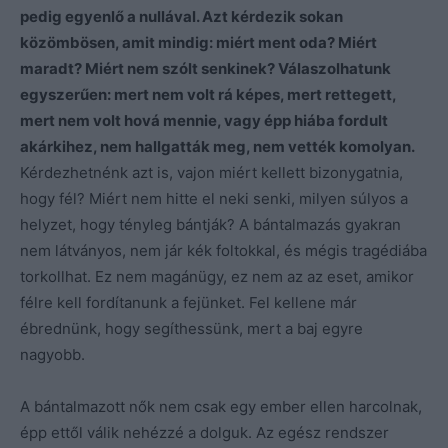
pedig egyenlő a nullával. Azt kérdezik sokan
közömbösen, amit mindig: miért ment oda? Miért
maradt? Miért nem szólt senkinek? Válaszolhatunk
egyszerűen: mert nem volt rá képes, mert rettegett,
mert nem volt hová mennie, vagy épp hiába fordult
akárkihez, nem hallgatták meg, nem vették komolyan.
Kérdezhetnénk azt is, vajon miért kellett bizonygatnia,
hogy fél? Miért nem hitte el neki senki, milyen súlyos a
helyzet, hogy tényleg bántják? A bántalmazás gyakran
nem látványos, nem jár kék foltokkal, és mégis tragédiába
torkollhat. Ez nem magánügy, ez nem az az eset, amikor
félre kell fordítanunk a fejünket. Fel kellene már
ébrednünk, hogy segíthessünk, mert a baj egyre
nagyobb.
A bántalmazott nők nem csak egy ember ellen harcolnak,
épp ettől válik nehézzé a dolguk. Az egész rendszer