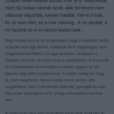
szépen éltek-ítéletet lassan már el is felejthetjük,
mert túl sokan vannak azok, akik története nem
válással végződik, hanem halállal. Vérrel íródik,
és ez nem film, ez a mai valóság. A mi utcánk, a
mi hazánk és a mi közös kudarcunk.
Még mindig nem értik rengetegen, hogy a családon belüli
erőszak nem egy dühös, csalódott férfi magánügye, nem
magánéleti konfliktus. Ez egy rendszer, amelyben a
hatalom dominál, és köze sincs a szeretethez. A frusztrált
fél folyamatosan kontrollálja a másikat, legyen az nő,
gyerek vagy idős hozzátartozó. A végén odáig jut, hogy
öl, mert megteheti. Nincs korlát, nincs semmi, ami
megállítaná, mert a törvények silányak, gyengék és nem
képeznek visszatartó erőt, ahogy a társadalmi nyomás
sem.
A gyilkosság nem egy pillanatnyi elmezavar ezekben az