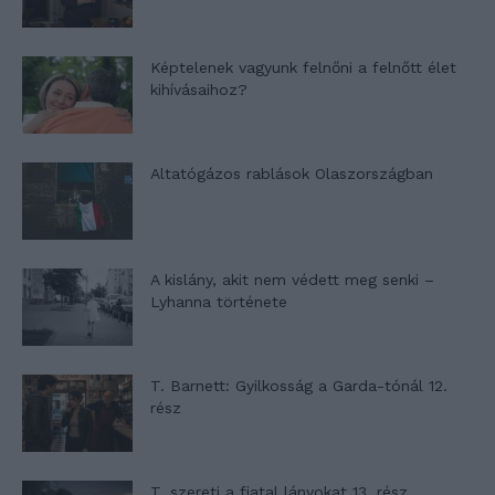
Képtelenek vagyunk felnőni a felnőtt élet
kihívásaihoz?
Altatógázos rablások Olaszországban
A kislány, akit nem védett meg senki –
Lyhanna története
T. Barnett: Gyilkosság a Garda-tónál 12.
rész
T. szereti a fiatal lányokat 13. rész