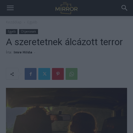
Kezdőlap
Egyéb
Egyéb
Ötpercesek
A szeretetnek álcázott terror
Írta:
Imre Hilda
-