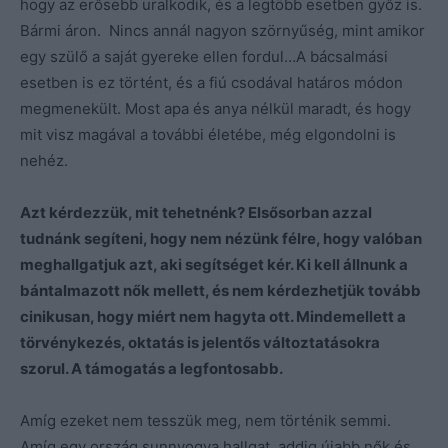
hogy az erősebb uralkodik, és a legtöbb esetben győz is.
Bármi áron. Nincs annál nagyon szörnyűség, mint amikor
egy szülő a saját gyereke ellen fordul…A bácsalmási
esetben is ez történt, és a fiú csodával határos módon
megmenekült. Most apa és anya nélkül maradt, és hogy
mit visz magával a további életébe, még elgondolni is
nehéz.
Azt kérdezzük, mit tehetnénk? Elsősorban azzal
tudnánk segíteni, hogy nem nézünk félre, hogy valóban
meghallgatjuk azt, aki segítséget kér. Ki kell állnunk a
bántalmazott nők mellett, és nem kérdezhetjük tovább
cinikusan, hogy miért nem hagyta ott. Mindemellett a
törvénykezés, oktatás is jelentős változtatásokra
szorul. A támogatás a legfontosabb.
Amíg ezeket nem tesszük meg, nem történik semmi.
Amíg egy ország sunnyogva hallgat, addig újabb nők és