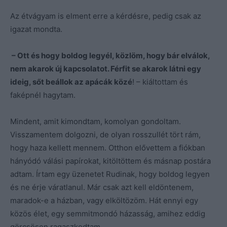
Az étvágyam is elment erre a kérdésre, pedig csak az
igazat mondta.
– Ott és hogy boldog legyél, közlöm, hogy bár elválok,
nem akarok új kapcsolatot. Férfit se akarok látni egy
ideig, sőt beállok az apácák közé
! – kiáltottam és
faképnél hagytam.
Mindent, amit kimondtam, komolyan gondoltam.
Visszamentem dolgozni, de olyan rosszullét tört rám,
hogy haza kellett mennem. Otthon elővettem a fiókban
hányódó válási papírokat, kitöltöttem és másnap postára
adtam. Írtam egy üzenetet Rudinak, hogy boldog legyen
és ne érje váratlanul. Már csak azt kell eldöntenem,
maradok-e a házban, vagy elköltözöm. Hát ennyi egy
közös élet, egy semmitmondó házasság, amihez eddig
görcsösen ragaszkodtam.