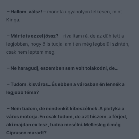
– Hallom, válsz!
– mondta ugyanolyan lelkesen, mint
Kinga.
– Már te is ezzel jössz?
– rivalltam rá, de az dühített a
legjobban, hogy ő is tudja, amit én még legbelül szintén,
csak nem léptem meg.
– Ne haragudj, eszemben sem volt tolakodni, de…
– Tudom, kisváros…És ebben a városban én lennék a
legjobb téma?
– Nem tudom, de mindenkit kibeszélnek. A pletyka a
város motorja. Én csak tudom, de azt hiszem, a férjed,
aki majdan ex lesz, tudna mesélni. Mellesleg ő még
Cipruson maradt?