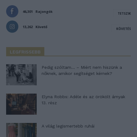
46,301
Rajongók
TETSZIK
13,262
Követő
KÖVETÉS
LEGFRISSEBB
Pedig szóltam… – Miért nem hiszünk a
nőknek, amikor segítséget kérnek?
Elyna Robbs: Adéle és az örökölt árnyak
13. rész
A világ legismertebb ruhái