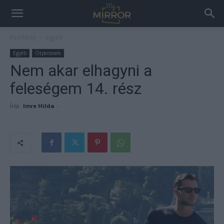
Kezdőlap
Egyéb
Egyéb
Ötpercesek
Nem akar elhagyni a
feleségem 14. rész
Írta:
Imre Hilda
-