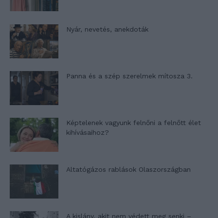
Nyár, nevetés, anekdoták
Panna és a szép szerelmek mítosza 3.
Képtelenek vagyunk felnőni a felnőtt élet
kihívásaihoz?
Altatógázos rablások Olaszországban
A kislány, akit nem védett meg senki –