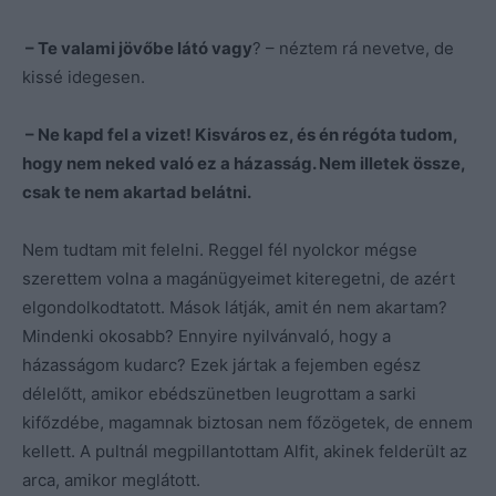
– Te valami jövőbe látó vagy
? – néztem rá nevetve, de
kissé idegesen.
– Ne kapd fel a vizet! Kisváros ez, és én régóta tudom,
hogy nem neked való ez a házasság. Nem illetek össze,
csak te nem akartad belátni.
Nem tudtam mit felelni. Reggel fél nyolckor mégse
szerettem volna a magánügyeimet kiteregetni, de azért
elgondolkodtatott. Mások látják, amit én nem akartam?
Mindenki okosabb? Ennyire nyilvánvaló, hogy a
házasságom kudarc? Ezek jártak a fejemben egész
délelőtt, amikor ebédszünetben leugrottam a sarki
kifőzdébe, magamnak biztosan nem főzögetek, de ennem
kellett. A pultnál megpillantottam Alfit, akinek felderült az
arca, amikor meglátott.