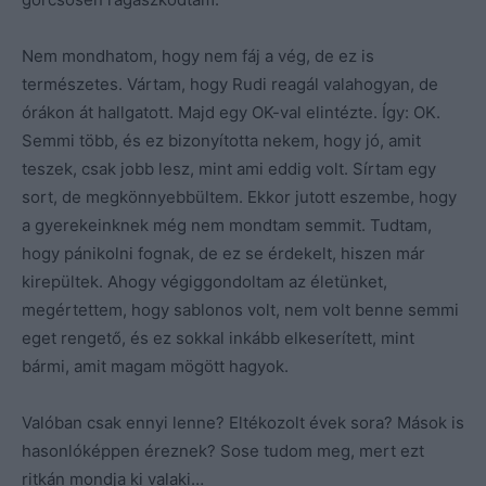
Nem mondhatom, hogy nem fáj a vég, de ez is
természetes. Vártam, hogy Rudi reagál valahogyan, de
órákon át hallgatott. Majd egy OK-val elintézte. Így: OK.
Semmi több, és ez bizonyította nekem, hogy jó, amit
teszek, csak jobb lesz, mint ami eddig volt. Sírtam egy
sort, de megkönnyebbültem. Ekkor jutott eszembe, hogy
a gyerekeinknek még nem mondtam semmit. Tudtam,
hogy pánikolni fognak, de ez se érdekelt, hiszen már
kirepültek. Ahogy végiggondoltam az életünket,
megértettem, hogy sablonos volt, nem volt benne semmi
eget rengető, és ez sokkal inkább elkeserített, mint
bármi, amit magam mögött hagyok.
Valóban csak ennyi lenne? Eltékozolt évek sora? Mások is
hasonlóképpen éreznek? Sose tudom meg, mert ezt
ritkán mondja ki valaki…