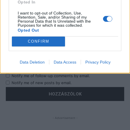
Opted In
I want to opt-out of Collection, Use,
Retention, Sale, and/or Sharing of my
Personal Data that Is Unrelated with the
Purposes for which it was collected.
Opted Out
CONFIRM
Save my name, email, and website in this browser for the
Data Deletion
Data Access
Privacy Policy
next time I comment.
Notify me of follow-up comments by email.
Notify me of new posts by email.
- Advertisement -