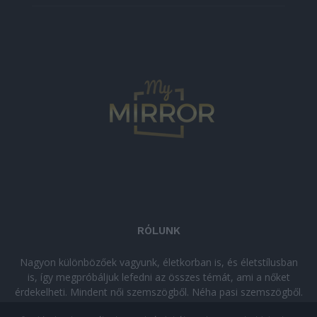
RÓLUNK
Nagyon különbözőek vagyunk, életkorban is, és életstílusban
is, így megpróbáljuk lefedni az összes témát, ami a nőket
érdekelheti. Mindent női szemszögből. Néha pasi szemszögből.
Néha komolyan, néha szórakozva. Olvass minket, ha egy kis