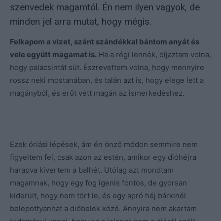
szenvedek magamtól. Én nem ilyen vagyok, de
minden jel arra mutat, hogy mégis.
Felkapom a vizet, szánt szándékkal bántom anyát és
vele együtt magamat is.
Ha a régi lennék, díjaztam volna,
hogy palacsintát süt. Észrevettem volna, hogy mennyire
rossz neki mostanában, és talán azt is, hogy elege lett a
magányból, és erőt vett magán az ismerkedéshez.
Ezek óriási lépések, ám én önző módon semmire nem
figyeltem fel, csak azon az estén, amikor egy dióhéjra
harapva kivertem a balhét. Utólag azt mondtam
magamnak, hogy egy fog igenis fontos, de gyorsan
kiderült, hogy nem tört le, és egy apró héj bárkinél
belepottyanhat a dióbelek közé. Annyira nem akartam