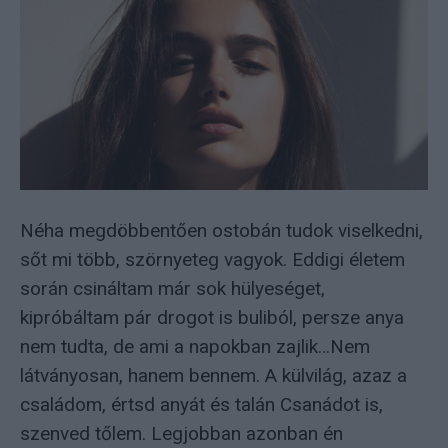
Néha megdöbbentően ostobán tudok viselkedni,
sőt mi több, szörnyeteg vagyok. Eddigi életem
során csináltam már sok hülyeséget,
kipróbáltam pár drogot is buliból, persze anya
nem tudta, de ami a napokban zajlik…Nem
látványosan, hanem bennem. A külvilág, azaz a
családom, értsd anyát és talán Csanádot is,
szenved tőlem. Legjobban azonban én