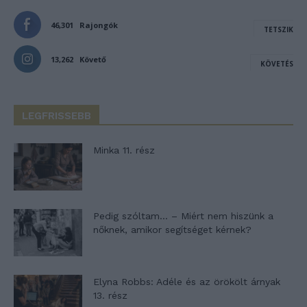
46,301
Rajongók
TETSZIK
13,262
Követő
KÖVETÉS
LEGFRISSEBB
Minka 11. rész
Pedig szóltam… – Miért nem hiszünk a
nőknek, amikor segítséget kérnek?
Elyna Robbs: Adéle és az örökölt árnyak
13. rész