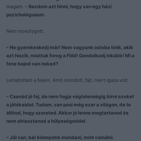
magam. –
Kezdem azt hinni, hogy van egy házi
pszichológusom.
Nem mosolygott.
– Ne gyerekeskedj már! Nem vagyunk ostoba tinik, akik
azt hiszik, miattuk forog a Föld! Gondolkodj inkább! Mi a
fene bajod van neked?
Lehajtottam a fejem. Amit mondott, fájt, mert igaza volt.
– Csanád jó fej, de nem fogja végtelenségig bírni ezeket
a játékaidat. Tudom, van pasi még ezer a világon, de te
állítod, hogy szereted. Akkor jó lenne megtartanod és
nem elriasztanod a hülyeségeddel.
– Jól van, bár könnyebb mondani, mint csinálni
.