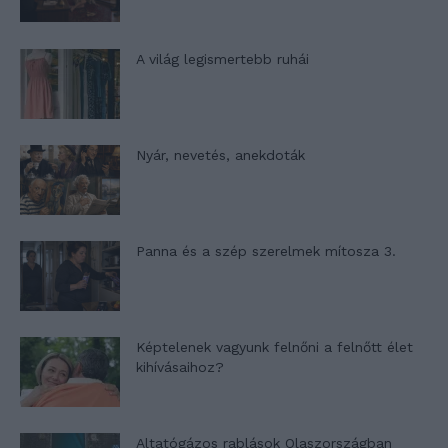
A világ legismertebb ruhái
Nyár, nevetés, anekdoták
Panna és a szép szerelmek mítosza 3.
Képtelenek vagyunk felnőni a felnőtt élet
kihívásaihoz?
Altatógázos rablások Olaszországban