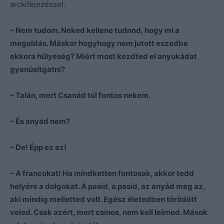
arckifejezéssel.
– Nem tudom. Neked kellene tudnod, hogy mi a
megoldás. Máskor hogyhogy nem jutott eszedbe
ekkora hülyeség? Miért most kezdted el anyukádat
gyanúsítgatni?
– Talán, mert Csanád túl fontos nekem.
– És anyád nem?
– De! Épp ez az!
– A francokat! Ha mindketten fontosak, akkor tedd
helyére a dolgokat. A pasid, a pasid, az anyád meg az,
aki mindig melletted volt. Egész életedben törődött
veled. Csak azért, mert csinos, nem kell leírnod. Mások