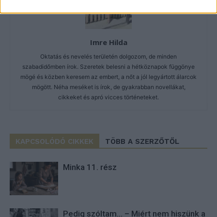
Imre Hilda
Oktatás és nevelés területén dolgozom, de minden
szabadidőmben írok. Szeretek belesni a hétköznapok függönye
mögé és közben keresem az embert, a nőt a jól legyártott álarcok
mögött. Néha meséket is írok, de gyakrabban novellákat,
cikkeket és apró vicces történeteket.
KAPCSOLÓDÓ CIKKEK
TÖBB A SZERZŐTŐL
Minka 11. rész
Pedig szóltam… – Miért nem hiszünk a