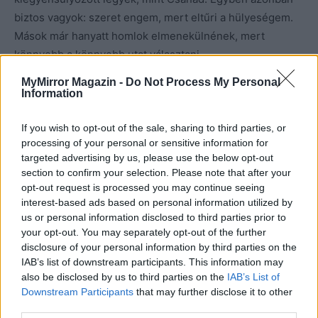
biztos vagyok: szeret engem, mert eltűri a hülyeségem.
Mások már hanyatt homlok elmenekülnének, mert
könnyebb a könnyebb utat választani.
MyMirror Magazin -
Do Not Process My Personal
Igaza van Zsófinak, nem kell, és nem is lehet minden
Information
problémát azonnal megoldani. Így hagyom elsikkadni,
mert ha túl sokat agyalok, tényleg elefánt lesz a bolhából.
If you wish to opt-out of the sale, sharing to third parties, or
processing of your personal or sensitive information for
targeted advertising by us, please use the below opt-out
Szegény anya! Ha hazaérek, bocsánatot kérek tőle.
section to confirm your selection. Please note that after your
Tudom, hogy nem fog haragudni rám. Szeret engem, de
opt-out request is processed you may continue seeing
ez nem jelenti, hogy bánthatom őt kedvem szerint.
interest-based ads based on personal information utilized by
us or personal information disclosed to third parties prior to
Hazafelé menet az utcán jött rám a bőghetnék. Szerettem
your opt-out. You may separately opt-out of the further
volna, hogy essen az eső, mint a filmekben, hogy ne
disclosure of your personal information by third parties on the
látszódjon rajtam, de az égi rendező napsütést rendelt.
IAB’s list of downstream participants. This information may
Így csak törölgettem a szemem, és megkönnyebbülve
also be disclosed by us to third parties on the
IAB’s List of
Downstream Participants
that may further disclose it to other
léptem be az ajtónkon. A lakás üres volt, nem erre
third parties.
készültem. Megmosakodtam, és úgy döntöttem, csinálok