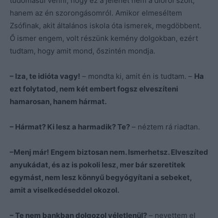
tudomásul venni, hogy ez a jelenet nem a dióról szólt,
hanem az én szorongásomról. Amikor elmeséltem
Zsófinak, akit általános iskola óta ismerek, megdöbbent.
Ő ismer engem, volt részünk kemény dolgokban, ezért
tudtam, hogy amit mond, őszintén mondja.
– Iza, te idióta vagy!
– mondta ki, amit én is tudtam. –
Ha
ezt folytatod, nem két embert fogsz elveszíteni
hamarosan, hanem hármat.
– Hármat? Ki lesz a harmadik? Te?
– néztem rá riadtan.
–Menj már! Engem biztosan nem. Ismerhetsz. Elveszíted
anyukádat, és az is pokoli lesz, mer bár szeretitek
egymást, nem lesz könnyű begyógyítani a sebeket,
amit a viselkedéseddel okozol.
– Te nem bankban dolgozol véletlenül?
– nevettem el