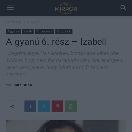
Kezdőlap
A gyanú
A gyanú
Egyéb
Ötpercesek
Sorozatok
A gyanú 6. rész – Izabell
"Szegény anya! Ha hazaérek, bocsánatot kérek tőle.
Tudom, hogy nem fog haragudni rám. Szeret engem,
de ez nem jelenti, hogy bánthatom őt kedvem
szerint."
Írta:
Imre Hilda
-