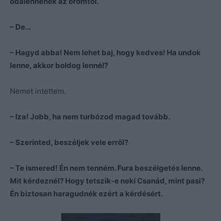
odalennének az örömtől.
– De…
– Hagyd abba! Nem lehet baj, hogy kedves! Ha undok
lenne, akkor boldog lennél?
Nemet intettem.
– Iza! Jobb, ha nem turbózod magad tovább.
– Szerinted, beszéljek vele erről?
– Te ismered! Én nem tenném. Fura beszélgetés lenne.
Mit kérdeznél? Hogy tetszik-e neki Csanád, mint pasi?
Én biztosan haragudnék ezért a kérdésért.