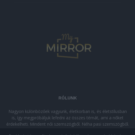
RÓLUNK
Nagyon különbözőek vagyunk, életkorban is, és életstílusban
is, így megpróbáljuk lefedni az összes témát, ami a nőket
érdekelheti. Mindent női szemszögből. Néha pasi szemszögből.
Néha komolyan, néha szórakozva. Olvass minket, ha egy kis