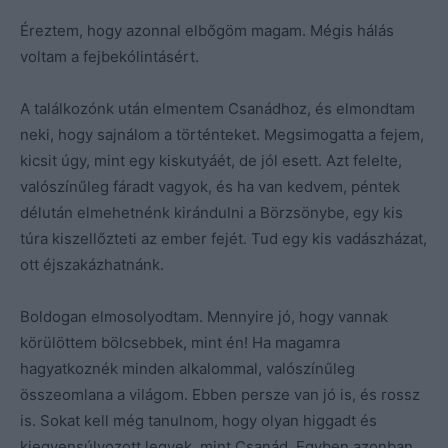
Éreztem, hogy azonnal elbőgöm magam. Mégis hálás
voltam a fejbekólintásért.
A találkozónk után elmentem Csanádhoz, és elmondtam
neki, hogy sajnálom a történteket. Megsimogatta a fejem,
kicsit úgy, mint egy kiskutyáét, de jól esett. Azt felelte,
valószínűleg fáradt vagyok, és ha van kedvem, péntek
délután elmehetnénk kirándulni a Börzsönybe, egy kis
túra kiszellőzteti az ember fejét. Tud egy kis vadászházat,
ott éjszakázhatnánk.
Boldogan elmosolyodtam. Mennyire jó, hogy vannak
körülöttem bölcsebbek, mint én! Ha magamra
hagyatkoznék minden alkalommal, valószínűleg
összeomlana a világom. Ebben persze van jó is, és rossz
is. Sokat kell még tanulnom, hogy olyan higgadt és
kiegyensúlyozott legyek, mint Csanád. Egyben azonban