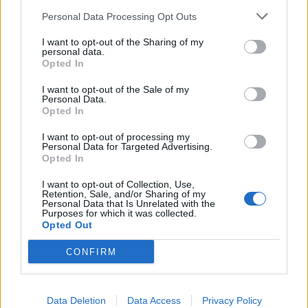
egy gyors vacsorát kettőnknek, és megint a régi lesz
Personal Data Processing Opt Outs
minden. Anya és én. Ketten a világ ellen.
I want to opt-out of the Sharing of my
personal data.
Opted In
Folytatjuk…
I want to opt-out of the Sale of my
Personal Data.
Kép forrása: Pinterest
Opted In
I want to opt-out of processing my
Personal Data for Targeted Advertising.
Opted In
I want to opt-out of Collection, Use,
Retention, Sale, and/or Sharing of my
Personal Data that Is Unrelated with the
Purposes for which it was collected.
Opted Out
CONFIRM
Data Deletion
Data Access
Privacy Policy