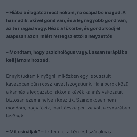
– Hiába bólogatsz most nekem, ne csapd be magad. A
harmadik, akivel gond van, és a legnagyobb gond van,
az te magad vagy. Nézz a tükörbe, és gondolkodj el
alaposan azon, miért rettegsz ettől a helyzettől!
–
Mondtam, hogy pszichológus vagy. Lassan terápiába
kell járnom hozzád.
Ennyit tudtam kinyögni, miközben egy lepusztult
kávézóban bűn rossz kávét iszogattunk. Ha a borok közül
a kannás a leggázabb, akkor a kávék kannás változatát
biztosan ezen a helyen készítik. Szándékosan nem
mondom, hogy főzik, mert ócska por íze volt a csészében
lévőnek.
– Mit csináljak?
– tettem fel a kérdést szánalmas