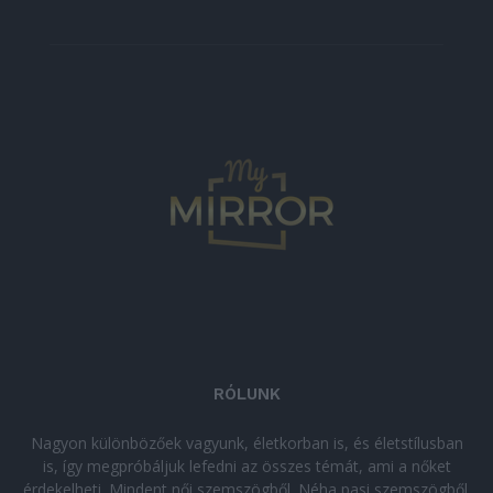
RÓLUNK
Nagyon különbözőek vagyunk, életkorban is, és életstílusban
is, így megpróbáljuk lefedni az összes témát, ami a nőket
érdekelheti. Mindent női szemszögből. Néha pasi szemszögből.