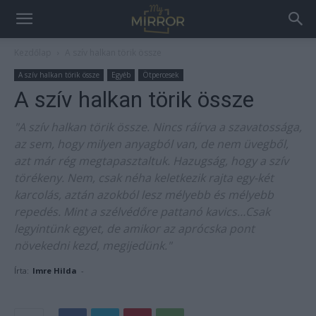
Kezdőlap
A szív halkan törik össze
A szív halkan törik össze
Egyéb
Ötpercesek
A szív halkan törik össze
"A szív halkan törik össze. Nincs ráírva a szavatossága,
az sem, hogy milyen anyagból van, de nem üvegből,
azt már rég megtapasztaltuk. Hazugság, hogy a szív
törékeny. Nem, csak néha keletkezik rajta egy-két
karcolás, aztán azokból lesz mélyebb és mélyebb
repedés. Mint a szélvédőre pattanó kavics…Csak
legyintünk egyet, de amikor az aprócska pont
növekedni kezd, megijedünk."
Írta:
Imre Hilda
-