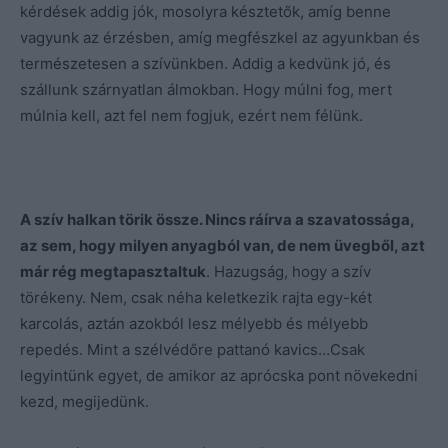
kérdések addig jók, mosolyra késztetők, amíg benne
vagyunk az érzésben, amíg megfészkel az agyunkban és
természetesen a szívünkben. Addig a kedvünk jó, és
szállunk szárnyatlan álmokban. Hogy múlni fog, mert
múlnia kell, azt fel nem fogjuk, ezért nem félünk.
A szív halkan törik össze. Nincs ráírva a szavatossága,
az sem, hogy milyen anyagból van, de nem üvegből, azt
már rég megtapasztaltuk
. Hazugság, hogy a szív
törékeny. Nem, csak néha keletkezik rajta egy-két
karcolás, aztán azokból lesz mélyebb és mélyebb
repedés. Mint a szélvédőre pattanó kavics…Csak
legyintünk egyet, de amikor az aprócska pont növekedni
kezd, megijedünk.