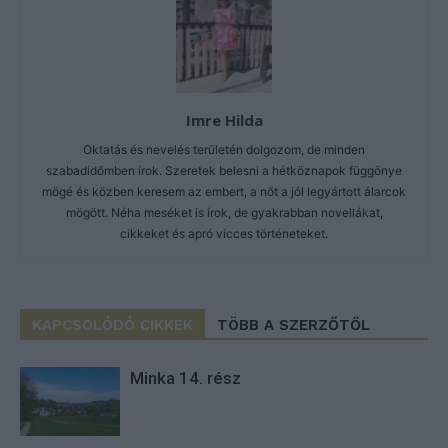
Imre Hilda
Oktatás és nevelés területén dolgozom, de minden
szabadidőmben írok. Szeretek belesni a hétköznapok függönye
mögé és közben keresem az embert, a nőt a jól legyártott álarcok
mögött. Néha meséket is írok, de gyakrabban novellákat,
cikkeket és apró vicces történeteket.
KAPCSOLÓDÓ CIKKEK
TÖBB A SZERZŐTŐL
Minka 14. rész