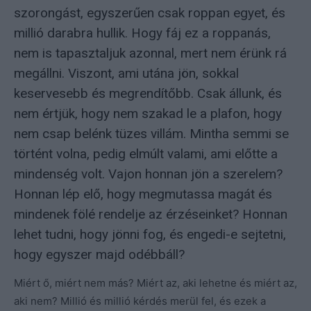
szorongást, egyszerűen csak roppan egyet, és
millió darabra hullik. Hogy fáj ez a roppanás,
nem is tapasztaljuk azonnal, mert nem érünk rá
megállni. Viszont, ami utána jön, sokkal
keservesebb és megrendítőbb. Csak állunk, és
nem értjük, hogy nem szakad le a plafon, hogy
nem csap belénk tüzes villám. Mintha semmi se
történt volna, pedig elmúlt valami, ami előtte a
mindenség volt. Vajon honnan jön a szerelem?
Honnan lép elő, hogy megmutassa magát és
mindenek fölé rendelje az érzéseinket? Honnan
lehet tudni, hogy jönni fog, és engedi-e sejtetni,
hogy egyszer majd odébbáll?
Miért ő, miért nem más? Miért az, aki lehetne és miért az,
aki nem? Millió és millió kérdés merül fel, és ezek a