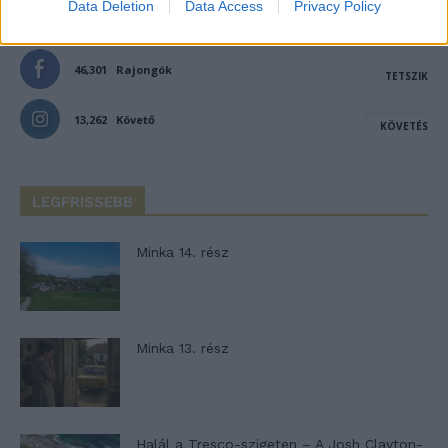
Data Deletion
Data Access
Privacy Policy
46,301
Rajongók
TETSZIK
13,262
Követő
KÖVETÉS
LEGFRISSEBB
Minka 14. rész
Minka 13. rész
Halál a Tresco-szigeten – A Josh Clayton-