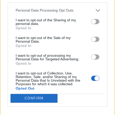
third parties.
Personal Data Processing Opt Outs
I want to opt-out of the Sharing of my
personal data.
Opted In
I want to opt-out of the Sale of my
Personal Data.
Opted In
I want to opt-out of processing my
Save my name, email, and website in this browser for the
Personal Data for Targeted Advertising.
Opted In
next time I comment.
I want to opt-out of Collection, Use,
Notify me of follow-up comments by email.
Retention, Sale, and/or Sharing of my
Personal Data that Is Unrelated with the
Notify me of new posts by email.
Purposes for which it was collected.
Opted Out
CONFIRM
- Advertisement -