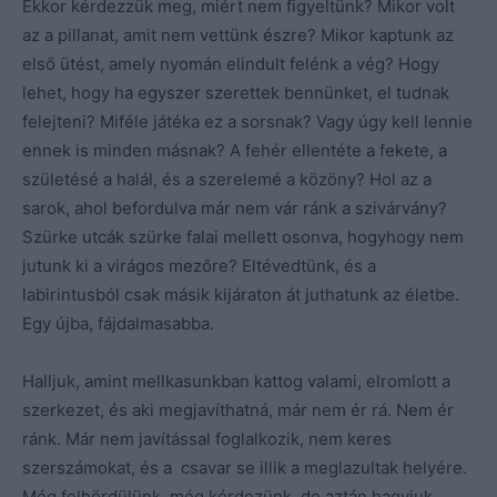
Ekkor kérdezzük meg, miért nem figyeltünk? Mikor volt
az a pillanat, amit nem vettünk észre? Mikor kaptunk az
első ütést, amely nyomán elindult felénk a vég? Hogy
lehet, hogy ha egyszer szerettek bennünket, el tudnak
felejteni? Miféle játéka ez a sorsnak? Vagy úgy kell lennie
ennek is minden másnak? A fehér ellentéte a fekete, a
születésé a halál, és a szerelemé a közöny? Hol az a
sarok, ahol befordulva már nem vár ránk a szivárvány?
Szürke utcák szürke falai mellett osonva, hogyhogy nem
jutunk ki a virágos mezőre? Eltévedtünk, és a
labirintusból csak másik kijáraton át juthatunk az életbe.
Egy újba, fájdalmasabba.
Halljuk, amint mellkasunkban kattog valami, elromlott a
szerkezet, és aki megjavíthatná, már nem ér rá. Nem ér
ránk. Már nem javítással foglalkozik, nem keres
szerszámokat, és a csavar se illik a meglazultak helyére.
Még felhördülünk, még kérdezünk, de aztán hagyjuk,