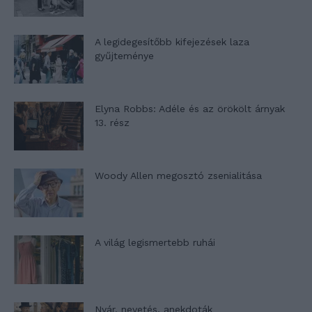
A legidegesítőbb kifejezések laza
gyűjteménye
Elyna Robbs: Adéle és az örökölt árnyak
13. rész
Woody Allen megosztó zsenialitása
A világ legismertebb ruhái
Nyár, nevetés, anekdoták