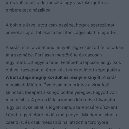
üres volt, mert a dermesztő fagy visszakergette az
embereket a házaikba,
A bolt elé érve jutott csak eszébe, hogy a szerszámot,
amivel az ajtót fel akarta feszíteni, ágya alatt felejtette.
A sírás, mint a véletlenül lenyelt rágó csúszott fel a torkán
át a szemébe. Férfiasan megtörölte és dacosan
legyintett. Ott egye a fene! Fellépett a lépcsőn és gyilkos
dühvel rácsapott a régen kék festéket látott kopogtatóra.
A bolt ajtaja megnyikordult és résnyire kinyílt.
A sírás
megakadt félúton. Óvatosan megérintve a virágfejű
kilincset, belépett a kongó bolthelyiségbe. Fagyott volt
még a fal is. A poros láda azonban kérkedve hívogatta.
Egy picinyke lakat is lógott rajta, szerencsére díszként.
Lépett egyet előre. Aztán még egyet. Mindenhol aludt a
csend is, és csak messziről hallatszott a toronyóra