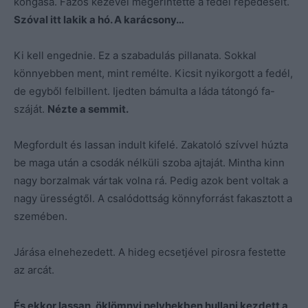
kongása. Fázós kezével megérintette a fedél repedéseit.
Szóval itt lakik a hó. A karácsony…
Ki kell engednie. Ez a szabadulás pillanata. Sokkal
könnyebben ment, mint remélte. Kicsit nyikorgott a fedél,
de egyből felbillent. Ijedten bámulta a láda tátongó fa-
száját.
Nézte a semmit.
Megfordult és lassan indult kifelé. Zakatoló szívvel húzta
be maga után a csodák nélküli szoba ajtaját. Mintha kinn
nagy borzalmak vártak volna rá. Pedig azok bent voltak a
nagy ürességtől. A csalódottság könnyforrást fakasztott a
szemében.
Járása elnehezedett. A hideg ecsetjével pirosra festette
az arcát.
És ekkor lassan, öklömnyi pelyhekben hullani kezdett a