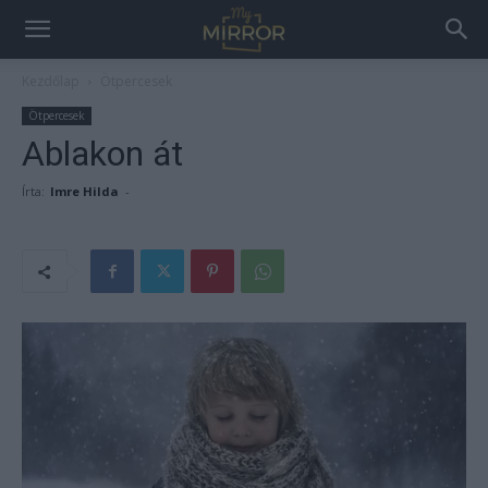
Kezdőlap
Ötpercesek
Ötpercesek
Ablakon át
Írta:
Imre Hilda
-