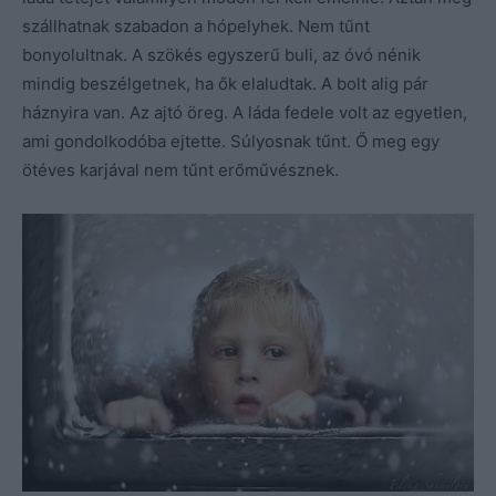
szállhatnak szabadon a hópelyhek. Nem tűnt
bonyolultnak. A szökés egyszerű buli, az óvó nénik
mindig beszélgetnek, ha ők elaludtak. A bolt alig pár
háznyira van. Az ajtó öreg. A láda fedele volt az egyetlen,
ami gondolkodóba ejtette. Súlyosnak tűnt. Ő meg egy
ötéves karjával nem tűnt erőművésznek.