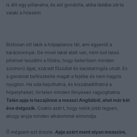
is állt egy pillanatra, és azt gondolta, abba ládába zárta
valaki a hóesést.
Biztosan ott lakik a hópaplanos tél, ami egyenlő a
karácsonnyal. De mivel lakat alatt van, nem tud lassú
pihéivel leszállni a földre, hogy beterítsen minden
szomorú ágat, száradt fűszálat és kacskaringós utcát. Ez
a gondolat befészkelte magát a fejébe és nem hagyta
nyugton. Ha oda bejuthatna, és kiszabadíthatná a
hópelyheket, hirtelen minden fényesen ragyoghatna.
Talán apja is hazajönne a messzi Angliából, ahol már két
éve dolgozik.
Csakis azért, hogy nekik jobb legyen,
ahogy anyja minden alkalommal elmondja.
Ő mégsem ezt érezte.
Apja azért ment olyan messzire,