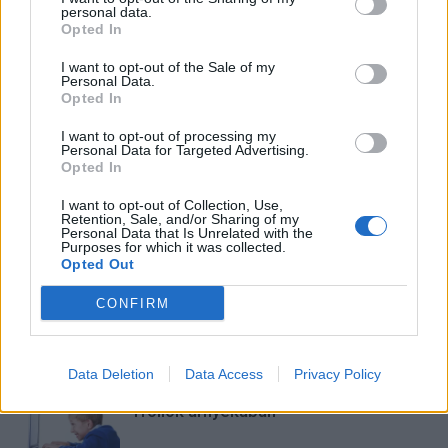
szabadidőmben írok. Szeretek belesni a hétköznapok függönye
personal data.
Opted In
mögé és közben keresem az embert, a nőt a jól legyártott álarcok
mögött. Néha meséket is írok, de gyakrabban novellákat,
I want to opt-out of the Sale of my
cikkeket és apró vicces történeteket.
Personal Data.
Opted In
I want to opt-out of processing my
Personal Data for Targeted Advertising.
KAPCSOLÓDÓ CIKKEK
TÖBB A SZERZŐTŐL
Opted In
I want to opt-out of Collection, Use,
Bivalytej és vino rosso 9.rész
Retention, Sale, and/or Sharing of my
Personal Data that Is Unrelated with the
Purposes for which it was collected.
Opted Out
CONFIRM
Heti horoszkóp december 15-21-ig
Data Deletion
Data Access
Privacy Policy
Trollok árnyékában