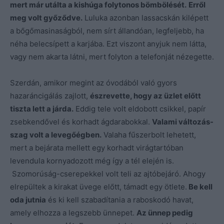
mert már utálta a kishúga folytonos bömbölését.
Erről
meg volt győződve.
Luluka azonban lassacskán kilépett
a bőgőmasinaságból, nem sírt állandóan, legfeljebb, ha
néha belecsípett a karjába. Ezt viszont anyjuk nem látta,
vagy nem akarta látni, mert folyton a telefonját nézegette.
Szerdán, amikor megint az óvodából való gyors
hazaráncigálás zajlott,
észrevette, hogy az üzlet előtt
tiszta lett a járda.
Eddig tele volt eldobott csikkel, papír
zsebkendővel és korhadt ágdarabokkal.
Valami változás-
szag volt a levegőégben.
Valaha fűszerbolt lehetett,
mert a bejárata mellett egy korhadt virágtartóban
levendula kornyadozott még így a tél elején is.
Szomorúság-cserepekkel volt teli az ajtóbejáró. Ahogy
elrepültek a kirakat üvege előtt, támadt egy ötlete.
Be kell
oda jutnia
és ki kell szabadítania a raboskodó havat,
amely elhozza a legszebb ünnepet.
Az ünnep pedig