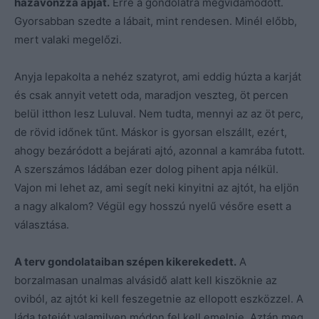
hazavonzza apját.
Erre a gondolatra megvidámodott.
Gyorsabban szedte a lábait, mint rendesen. Minél előbb,
mert valaki megelőzi.
Anyja lepakolta a nehéz szatyrot, ami eddig húzta a karját
és csak annyit vetett oda, maradjon veszteg, öt percen
belül itthon lesz Luluval. Nem tudta, mennyi az az öt perc,
de rövid időnek tűnt. Máskor is gyorsan elszállt, ezért,
ahogy bezáródott a bejárati ajtó, azonnal a kamrába futott.
A szerszámos ládában ezer dolog pihent apja nélkül.
Vajon mi lehet az, ami segít neki kinyitni az ajtót, ha eljön
a nagy alkalom? Végül egy hosszú nyelű vésőre esett a
választása.
A terv gondolataiban szépen kikerekedett.
A
borzalmasan unalmas alvásidő alatt kell kiszöknie az
oviból, az ajtót ki kell feszegetnie az ellopott eszközzel. A
láda tetejét valamilyen módon fel kell emelnie. Aztán meg