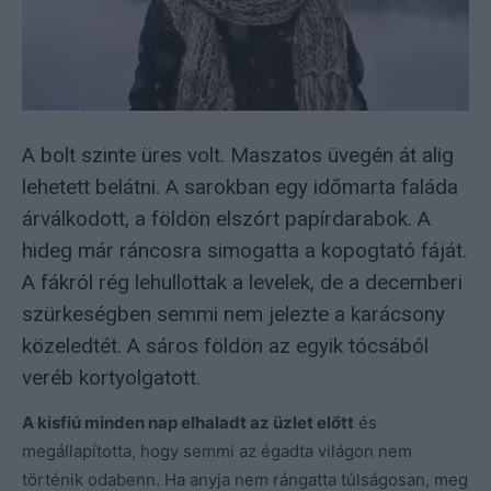
A bolt szinte üres volt. Maszatos üvegén át alig
lehetett belátni. A sarokban egy időmarta faláda
árválkodott, a földön elszórt papírdarabok. A
hideg már ráncosra simogatta a kopogtató fáját.
A fákról rég lehullottak a levelek, de a decemberi
szürkeségben semmi nem jelezte a karácsony
közeledtét. A sáros földön az egyik tócsából
veréb kortyolgatott.
A kisfiú minden nap elhaladt az üzlet előtt
és
megállapította, hogy semmi az égadta világon nem
történik odabenn. Ha anyja nem rángatta túlságosan, meg