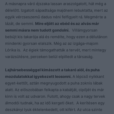
A másnapra váró éjszaka lassan araszolgatott, hát még a
délelőtt. Izgatott sápadtsága majdnem lebuktatta, mert az
egyik vércseszemű dadus néni felfigyelt rá. Megmérte a
lázát, de semmi.
Mire eljött az ebéd és az alvás már
semmi másra nem tudott gondolni.
Villámgyorsan
bebújt kis takarója alá és remélte, hogy ezen a délutánon
mindenki gyorsan elalszik. Még az az izgága-majom
Lórika is. Az égiek támogathatták a tervét, mert mintegy
varázsütésre, perceken belül elpilledt a társaság.
Lajhársebességgel kimászott a takaró alól, és puha
mozdulatokkal igyekezett leosonni.
A lépcső nyikkant
egyet-kettőt, aztán megnyugodott a puha zoknis lábak
alatt. Az előszobában felkapta a kabátját, cipőjét és már
kinn is volt az udvaron. Futott, ahogy csak a nagy tervek
álmodói tudnak, ha az idő kergeti őket. A kerítésen egy
deszkányi lyuk éktelenkedett, ott kifért. Az utca szinte