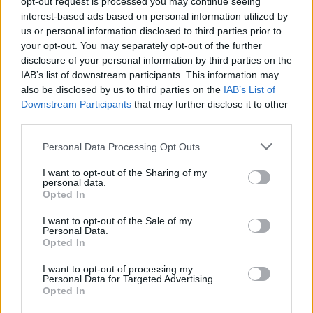
opt-out request is processed you may continue seeing
13,262
Követő
KÖVETÉS
interest-based ads based on personal information utilized by
us or personal information disclosed to third parties prior to
your opt-out. You may separately opt-out of the further
disclosure of your personal information by third parties on the
LEGFRISSEBB
IAB’s list of downstream participants. This information may
also be disclosed by us to third parties on the
IAB’s List of
Minka 14. rész
Downstream Participants
that may further disclose it to other
third parties.
Personal Data Processing Opt Outs
Minka 13. rész
I want to opt-out of the Sharing of my
personal data.
Opted In
I want to opt-out of the Sale of my
Personal Data.
Halál a Tresco-szigeten – A Josh Clayton-
Opted In
ügy
I want to opt-out of processing my
Personal Data for Targeted Advertising.
Opted In
Öt másodperc