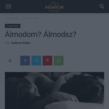
Kezdőlap
Ötpercesek
Ötpercesek
Álmodom? Álmodsz?
Írta:
Gabura Réka
-