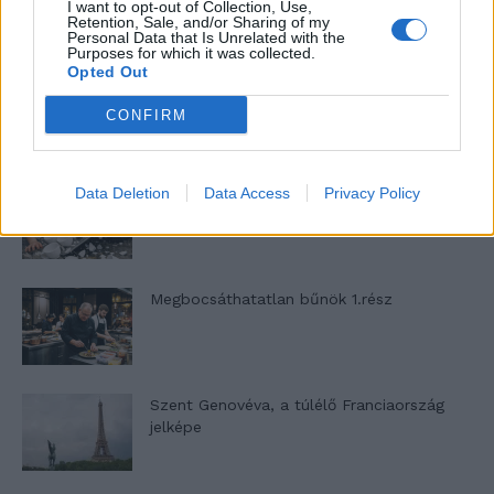
I want to opt-out of Collection, Use,
Retention, Sale, and/or Sharing of my
Personal Data that Is Unrelated with the
Purposes for which it was collected.
Opted Out
Megbocsáthatatlan bűnök 3.rész
CONFIRM
Megbocsáthatatlan bűnök 2.rész
Data Deletion
Data Access
Privacy Policy
Megbocsáthatatlan bűnök 1.rész
Szent Genovéva, a túlélő Franciaország
jelképe