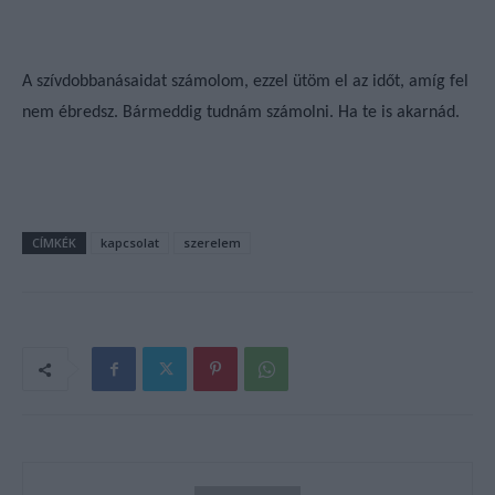
A szívdobbanásaidat számolom, ezzel ütöm el az időt, amíg fel
nem ébredsz. Bármeddig tudnám számolni. Ha te is akarnád.
CÍMKÉK
kapcsolat
szerelem