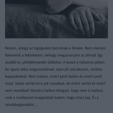
Nézem, ahogy az ingujjadon táncolnak a fények. Nem merem
felemelni a tekintetem, nehogy megzavarjam az álmod. Így
aludtál el, pillekönnyedén átölelve. A kezed a hátamon pihen.
Az ujjaid néha megmozdulnak, ezen jól szórakozom, mintha
kapaszkodnál. Nem tudom, miért pont belém és miért pont
most. Sokat vártál erre azt mondtad, de miért vártál és miért
nem mondtad? Annyira halkan lélegzel, hogy nem is hallani,
csak a mellkasod mozgásából tudom, hogy nincs baj. És a
szívdobogásodból…