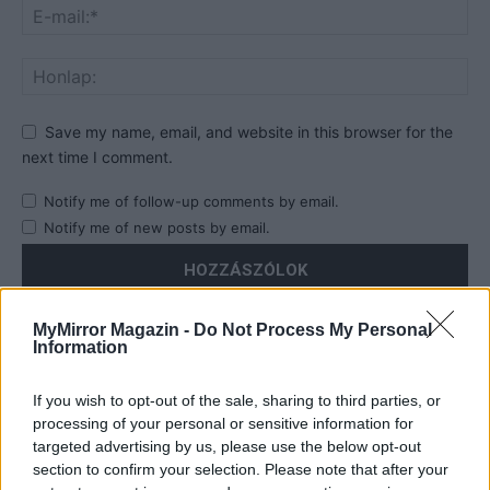
Save my name, email, and website in this browser for the
next time I comment.
Notify me of follow-up comments by email.
Notify me of new posts by email.
MyMirror Magazin -
Do Not Process My Personal
Information
- Advertisement -
If you wish to opt-out of the sale, sharing to third parties, or
processing of your personal or sensitive information for
targeted advertising by us, please use the below opt-out
46,301
Rajongók
TETSZIK
section to confirm your selection. Please note that after your