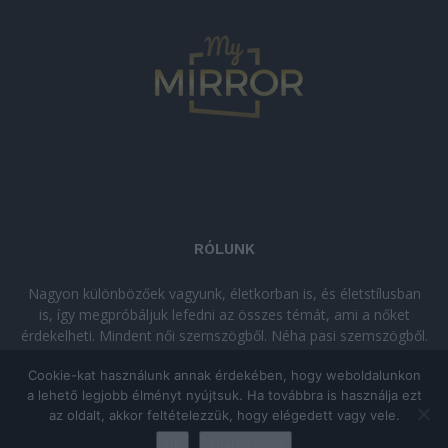
RÓLUNK
Nagyon különbözőek vagyunk, életkorban is, és életstílusban
is, így megpróbáljuk lefedni az összes témát, ami a nőket
érdekelheti. Mindent női szemszögből. Néha pasi szemszögből.
Néha komolyan, néha szórakozva. Olvass minket, ha egy kis
Cookie-kat használunk annak érdekében, hogy weboldalunkon
kikapcsolódásra vágysz!
a lehető legjobb élményt nyújtsuk. Ha továbbra is használja ezt
az oldalt, akkor feltételezzük, hogy elégedett vagy vele.
© Copyright 2026 - mymirror.hu
ADATKEZELÉSI TÁJÉKOZTATÓ
|
Ok
Adatkezelés