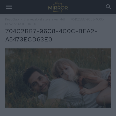
Kezdőlap
El a kezekkel a gyerekeinktől!
704C2BB7-96C8-4C0C-
BEA2-A5473ECD63E0
704C2BB7-96C8-4C0C-BEA2-
A5473ECD63E0