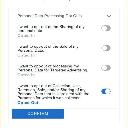
third parties.
Personal Data Processing Opt Outs
Máltai kaland 7.
I want to opt-out of the Sharing of my
personal data.
Opted In
I want to opt-out of the Sale of my
Personal Data.
10 tanács, ha jobban akarod érezni magad
Opted In
a hétköznapokban
I want to opt-out of processing my
Personal Data for Targeted Advertising.
Opted In
Egy ház, amely a tengerre és a fényre
I want to opt-out of Collection, Use,
nyílik – Villa...
Retention, Sale, and/or Sharing of my
Personal Data that Is Unrelated with the
Purposes for which it was collected.
Opted Out
A családok, akik soha nem hagyták abba
várakozást – Ha egy...
CONFIRM