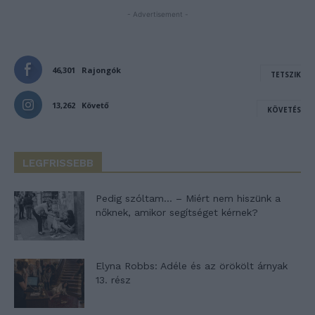
- Advertisement -
46,301
Rajongók
TETSZIK
13,262
Követő
KÖVETÉS
LEGFRISSEBB
Pedig szóltam… – Miért nem hiszünk a
nőknek, amikor segítséget kérnek?
Elyna Robbs: Adéle és az örökölt árnyak
13. rész