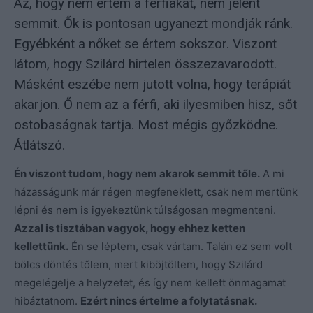
Az, hogy nem értem a férfiakat, nem jelent
semmit. Ők is pontosan ugyanezt mondják ránk.
Egyébként a nőket se értem sokszor. Viszont
látom, hogy Szilárd hirtelen összezavarodott.
Másként eszébe nem jutott volna, hogy terápiát
akarjon. Ő nem az a férfi, aki ilyesmiben hisz, sőt
ostobaságnak tartja. Most mégis győzködne.
Átlátszó.
Én viszont tudom, hogy nem akarok semmit tőle.
A mi
házasságunk már régen megfeneklett, csak nem mertünk
lépni és nem is igyekeztünk túlságosan megmenteni.
Azzal is tisztában vagyok, hogy ehhez ketten
kellettünk.
Én se léptem, csak vártam. Talán ez sem volt
bölcs döntés tőlem, mert kiböjtöltem, hogy Szilárd
megelégelje a helyzetet, és így nem kellett önmagamat
hibáztatnom.
Ezért nincs értelme a folytatásnak.