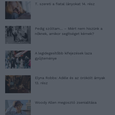
T. szereti a fiatal lányokat 14. rész
Pedig szóltam… – Miért nem hiszünk a
nőknek, amikor segítséget kérnek?
A legidegesítőbb kifejezések laza
gyűjteménye
Elyna Robbs: Adéle és az örökölt árnyak
13. rész
Woody Allen megosztó zsenialitása