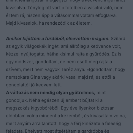
kivasalva. Tényleg ott várt a fotelben a vasalni való, nem
értem rá, hiszen épp a válásommal voltam elfoglalva.
Majd kivasalok, ha rendeződik az életem.
Amikor kijöttem a fürdőből, elnevettem magam.
Szilárd
az egyik világoskék ingét, ami állítólag a kedvence volt,
kézzel nyújtogatta, hátha kisimul rajta a gyűrődés. Ez is
egy módszer, gondoltam, de nem esett meg rajta a
szívem, mert nem vagyok Teréz anya. Elgondoltam, hogy
nemsokára Gina vagy akárki vasal majd rá, és ettől a
gondolattól jó kedvem lett.
A változás nem mindig olyan gyötrelmes,
mint
gondoljuk. Néha egészen új embert bújtat ki a
megszokás kígyóbőréből. Egy éve ilyenkor biztosan
eldobtam volna mindent a kezemből, és kivasaltam volna,
mert anyám arra tanított, hogy a férj kinézete a feleség
feladata. Ehelyett most átsétáltam a gardróbba és