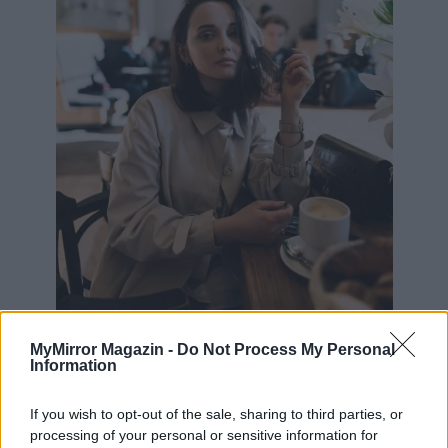
MyMirror Magazin -
Do Not Process My Personal
Information
Az első, aki szembejött velem, az egyik kolléganőm
volt, akivel nem vagyok különösebben jóban
, de azért
If you wish to opt-out of the sale, sharing to third parties, or
szóba állunk egymással. Köszönt és elhaladt mellettem.
processing of your personal or sensitive information for
Láttam, hogy a bal lábán szalad a harisnyája. Nem akartam