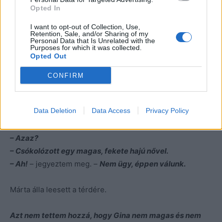
Opted In
mint, aki nem evett aznap.
I want to opt-out of Collection, Use,
Retention, Sale, and/or Sharing of my
Ültem és vártam.
Personal Data that Is Unrelated with the
Purposes for which it was collected.
Opted Out
– Rita, nem bírom tovább, el kell mondanom valamit
–
szólalt meg a habzsolás végén. – Mélyen a szemembe
CONFIRM
nézett. –
Láttam a férjed valakivel.
– Ezt hogy érted?
– adtam az ostobát.
Data Deletion
Data Access
Privacy Policy
– Hát… Hogy is mondjam… Olyan helyzetben, hogy nem
lehetett félreérteni.
– Azaz?
– Csókolózott egy magas, fekete hajú nővel.
– Ah!
– jegyeztem meg. –
Nem ügy, éppen válunk.
Márta álla leesett a térdére.
Azt nem tettem hozzá, hogy Gina nem magas és nem