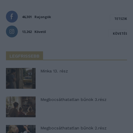
46,301
Rajongók
TETSZIK
13,262
Követő
KÖVETÉS
LEGFRISSEBB
Minka 13. rész
Megbocsáthatatlan bűnök 3.rész
Megbocsáthatatlan bűnök 2.rész