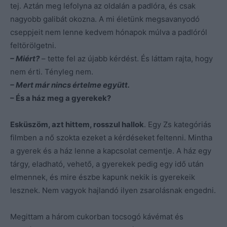
tej. Aztán meg lefolyna az oldalán a padlóra, és csak
nagyobb galibát okozna. A mi életünk megsavanyodó
cseppjeit nem lenne kedvem hónapok múlva a padlóról
feltörölgetni.
– Miért?
– tette fel az újabb kérdést. És láttam rajta, hogy
nem érti. Tényleg nem.
– Mert már nincs értelme együtt.
– És a ház meg a gyerekek?
Esküszöm, azt hittem, rosszul hallok
. Egy Zs kategóriás
filmben a nő szokta ezeket a kérdéseket feltenni. Mintha
a gyerek és a ház lenne a kapcsolat cementje. A ház egy
tárgy, eladható, vehető, a gyerekek pedig egy idő után
elmennek, és mire észbe kapunk nekik is gyerekeik
lesznek. Nem vagyok hajlandó ilyen zsarolásnak engedni.
Megittam a három cukorban tocsogó kávémat és