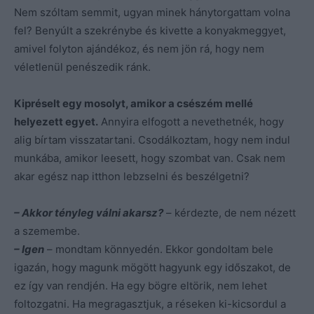
Nem szóltam semmit, ugyan minek hánytorgattam volna
fel? Benyúlt a szekrénybe és kivette a konyakmeggyet,
amivel folyton ajándékoz, és nem jön rá, hogy nem
véletlenül penészedik ránk.
Kipréselt egy mosolyt, amikor a csészém mellé
helyezett egyet.
Annyira elfogott a nevethetnék, hogy
alig bírtam visszatartani. Csodálkoztam, hogy nem indul
munkába, amikor leesett, hogy szombat van. Csak nem
akar egész nap itthon lebzselni és beszélgetni?
– Akkor tényleg válni akarsz?
– kérdezte, de nem nézett
a szemembe.
– Igen
– mondtam könnyedén. Ekkor gondoltam bele
igazán, hogy magunk mögött hagyunk egy időszakot, de
ez így van rendjén. Ha egy bögre eltörik, nem lehet
foltozgatni. Ha megragasztjuk, a réseken ki-kicsordul a