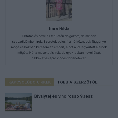
Imre Hilda
Oktatás és nevelés területén dolgozom, de minden
szabadidőmben írok. Szeretek belesni a hétköznapok függönye
mögé és közben keresem az embert, a nőt a jól legyártott álarcok
mögött. Néha meséket is írok, de gyakrabban novellákat,
cikkeket és apró vicces történeteket.
KAPCSOLÓDÓ CIKKEK
TÖBB A SZERZŐTŐL
Bivalytej és vino rosso 9.rész