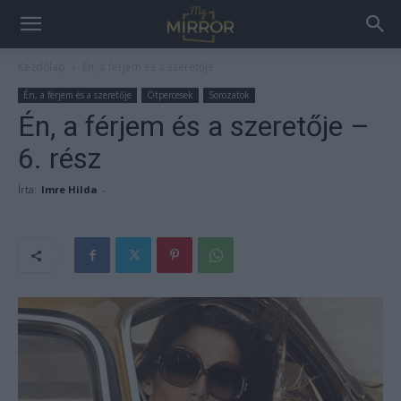
Kezdőlap
Én, a férjem és a szeretője
Én, a férjem és a szeretője
Ötpercesek
Sorozatok
Én, a férjem és a szeretője –
6. rész
Írta:
Imre Hilda
-