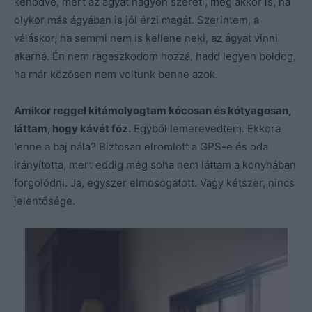
kenődve, mert az ágyat nagyon szereti, még akkor is, ha
olykor más ágyában is jól érzi magát. Szerintem, a
váláskor, ha semmi nem is kellene neki, az ágyat vinni
akarná. Én nem ragaszkodom hozzá, hadd legyen boldog,
ha már közösen nem voltunk benne azok.
Amikor reggel kitámolyogtam kócosan és kótyagosan,
láttam, hogy kávét főz.
Egyből lemerevedtem. Ekkora
lenne a baj nála? Biztosan elromlott a GPS-e és oda
irányította, mert eddig még soha nem láttam a konyhában
forgolódni. Ja, egyszer elmosogatott. Vagy kétszer, nincs
jelentősége.