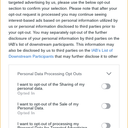
targeted advertising by us, please use the below opt-out
rosszkedvet neki, ezért inkább szó nélkül hagytam.
section to confirm your selection. Please note that after your
opt-out request is processed you may continue seeing
interest-based ads based on personal information utilized by
– Rita, volna egy perced?
– szólalt meg egy hang. Az
us or personal information disclosed to third parties prior to
előző nő volt az. El nem tudtam képzelni, mit akarhat,
your opt-out. You may separately opt-out of the further
hiszen, csak munkahelyi dolgokról szoktunk beszélgetni.
disclosure of your personal information by third parties on the
– Persze
– mondtam nem túl lelkesen. –
Leüljünk?
IAB’s list of downstream participants. This information may
also be disclosed by us to third parties on the
IAB’s List of
– Igen, de ne itt kinn, inkább igyunk meg valamit!
Downstream Participants
that may further disclose it to other
third parties.
Arcán zavar mutatkozott. Nem tudtam mire vélni. Biztos
nem azt akarja velem közölni, hogy felmond. Ahhoz
Personal Data Processing Opt Outs
semmi közöm. Akkor mire föl ez az izgalom?
I want to opt-out of the Sharing of my
personal data.
Opted In
Az első kávézónál úgy rogyott a székre mintha haza is
akarná vinni.
Igaz, hogy esélye is volt rá, mert terebélyes
I want to opt-out of the Sale of my
Personal Data.
hátsója alaposan belefeszült a támla és az ülőke közti
Opted In
résbe. Egy pillanatra megijedtem, hogy a szék talán nem
I want to opt-out of processing my
bírja el. Kért egy duplatejszínhabos lattét és úgy falta,
Personal Data for Targeted Advertising.