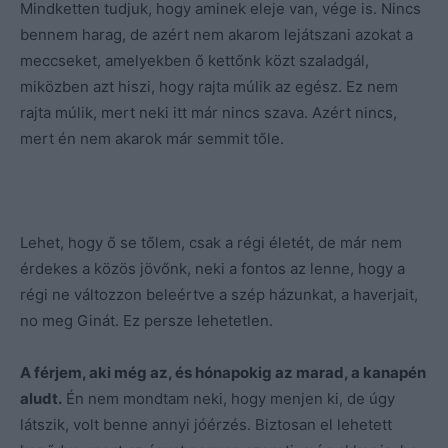
Mindketten tudjuk, hogy aminek eleje van, vége is. Nincs
bennem harag, de azért nem akarom lejátszani azokat a
meccseket, amelyekben ő kettőnk közt szaladgál,
miközben azt hiszi, hogy rajta múlik az egész. Ez nem
rajta múlik, mert neki itt már nincs szava. Azért nincs,
mert én nem akarok már semmit tőle.
Lehet, hogy ő se tőlem, csak a régi életét, de már nem
érdekes a közös jövőnk, neki a fontos az lenne, hogy a
régi ne változzon beleértve a szép házunkat, a haverjait,
no meg Ginát. Ez persze lehetetlen.
A férjem, aki még az, és hónapokig az marad, a kanapén
aludt.
Én nem mondtam neki, hogy menjen ki, de úgy
látszik, volt benne annyi jóérzés. Biztosan el lehetett