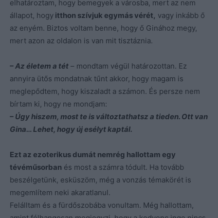
elhatároztam, hogy bemegyek a városba, mert az nem
állapot, hogy
itthon szívjuk egymás vérét,
vagy inkább ő
az enyém. Biztos voltam benne, hogy ő Ginához megy,
mert azon az oldalon is van mit tisztáznia.
– Az életem a tét
– mondtam végül határozottan. Ez
annyira ütős mondatnak tűnt akkor, hogy magam is
meglepődtem, hogy kiszaladt a számon. És persze nem
bírtam ki, hogy ne mondjam:
– Úgy hiszem, most te is változtathatsz a tieden. Ott van
Gina… Lehet, hogy új esélyt kaptál.
Ezt az ezoterikus dumát nemrég hallottam egy
tévéműsorban
és most a számra tódult. Ha tovább
beszélgetünk, esküszöm, még a vonzás témakörét is
megemlítem neki akaratlanul.
Felálltam és a fürdőszobába vonultam. Még hallottam,
amint félhangosan megjegyzi, hogy a kedvenc inge nincs