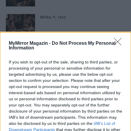
Minka 11. rész
MyMirror Magazin -
Do Not Process My Personal
T. szereti a fiatal lányokat 14. rész
Information
If you wish to opt-out of the sale, sharing to third parties, or
processing of your personal or sensitive information for
Pedig szóltam… – Miért nem hiszünk a
targeted advertising by us, please use the below opt-out
nőknek, amikor segítséget kérnek?
section to confirm your selection. Please note that after your
opt-out request is processed you may continue seeing
interest-based ads based on personal information utilized by
us or personal information disclosed to third parties prior to
A legidegesítőbb kifejezések laza
your opt-out. You may separately opt-out of the further
gyűjteménye
disclosure of your personal information by third parties on the
IAB’s list of downstream participants. This information may
also be disclosed by us to third parties on the
IAB’s List of
Elyna Robbs: Adéle és az örökölt árnyak
Downstream Participants
that may further disclose it to other