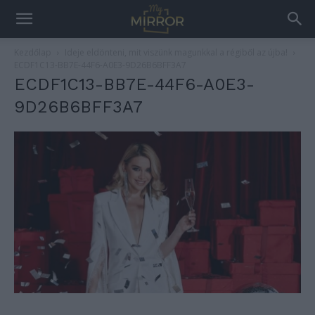
Kezdőlap
Ideje eldönteni, mit viszünk magunkkal a régiből az újba!
ECDF1C13-BB7E-44F6-A0E3-9D26B6BFF3A7
ECDF1C13-BB7E-44F6-A0E3-
9D26B6BFF3A7