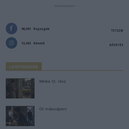
- Advertisement -
46,301
Rajongók
TETSZIK
13,262
Követő
KÖVETÉS
LEGFRISSEBB
Minka 13. rész
Öt másodperc