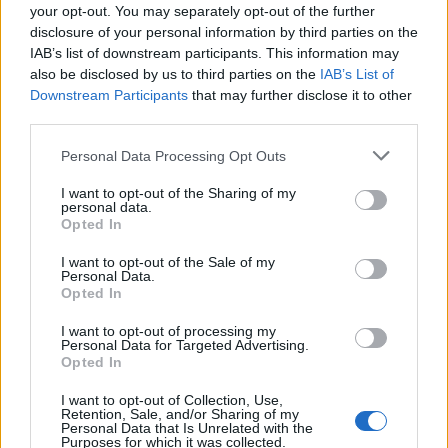
your opt-out. You may separately opt-out of the further
disclosure of your personal information by third parties on the
IAB’s list of downstream participants. This information may
also be disclosed by us to third parties on the
IAB’s List of
Downstream Participants
that may further disclose it to other
third parties.
Personal Data Processing Opt Outs
I want to opt-out of the Sharing of my
personal data.
Opted In
I want to opt-out of the Sale of my
Personal Data.
Opted In
I want to opt-out of processing my
Personal Data for Targeted Advertising.
Imre Hilda
Opted In
Oktatás és nevelés területén dolgozom, de minden
I want to opt-out of Collection, Use,
szabadidőmben írok. Szeretek belesni a hétköznapok függönye
Retention, Sale, and/or Sharing of my
mögé és közben keresem az embert, a nőt a jól legyártott álarcok
Personal Data that Is Unrelated with the
Purposes for which it was collected.
mögött. Néha meséket is írok, de gyakrabban novellákat,