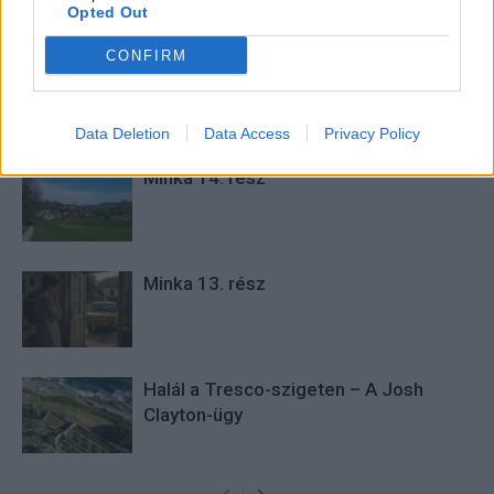
Opted Out
cikkeket és apró vicces történeteket.
CONFIRM
KAPCSOLÓDÓ CIKKEK
TÖBB A SZERZŐTŐL
Data Deletion
Data Access
Privacy Policy
Minka 14. rész
Minka 13. rész
Halál a Tresco-szigeten – A Josh
Clayton-ügy