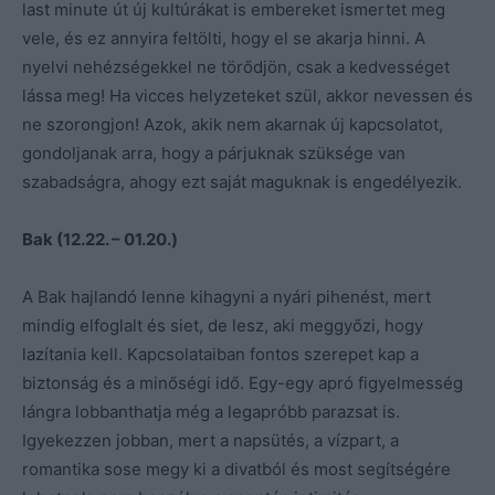
last minute út új kultúrákat is embereket ismertet meg
vele, és ez annyira feltölti, hogy el se akarja hinni. A
nyelvi nehézségekkel ne törődjön, csak a kedvességet
lássa meg! Ha vicces helyzeteket szül, akkor nevessen és
ne szorongjon! Azok, akik nem akarnak új kapcsolatot,
gondoljanak arra, hogy a párjuknak szüksége van
szabadságra, ahogy ezt saját maguknak is engedélyezik.
Bak (12.22. – 01.20.)
A Bak hajlandó lenne kihagyni a nyári pihenést, mert
mindig elfoglalt és siet, de lesz, aki meggyőzi, hogy
lazítania kell. Kapcsolataiban fontos szerepet kap a
biztonság és a minőségi idő. Egy-egy apró figyelmesség
lángra lobbanthatja még a legapróbb parazsat is.
Igyekezzen jobban, mert a napsütés, a vízpart, a
romantika sose megy ki a divatból és most segítségére