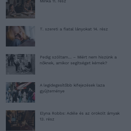
Minka 11. rész
T. szereti a fiatal lányokat 14. rész
Pedig szóltam… – Miért nem hiszünk a
nőknek, amikor segítséget kérnek?
A legidegesítőbb kifejezések laza
gyűjteménye
Elyna Robbs: Adéle és az örökölt árnyak
13. rész