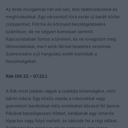
Az Ikrek mozgalmas hét elé néz, tele találkozásokkal és
meghívásokkal. Egy városnéző túra során új baráti körbe
csöppenhet. Flörtre és könnyed beszélgetésekre
számítson, de ne vegyen komolyan semmit.
Kapcsolataiban fontos a türelem, és ne lovagoljon meg
félmondatokat, mert azok félreértésekhez vezetnek.
Szerencsére a jó hangulatú esték kisimítják a
feszültségeket.
Rák (06.22. – 07.22.)
A Rák most jobban vágyik a családja közelségére, mint
bármi másra. Egy közös utazás a rokonokkal vagy
gyerekkori barátokkal mély emlékeket ébreszt fel benne.
Párjával beszélgessen többet, sétáljanak egy ismerős
tóparton vagy folyó mellett, és idézzék fel a régi időket.