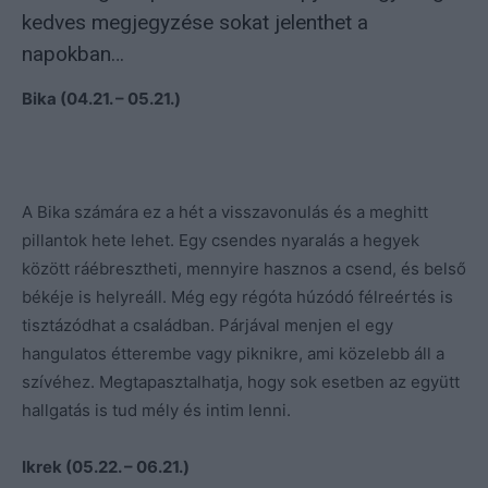
kedves megjegyzése sokat jelenthet a
napokban…
Bika (04.21. – 05.21.)
A Bika számára ez a hét a visszavonulás és a meghitt
pillantok hete lehet. Egy csendes nyaralás a hegyek
között ráébresztheti, mennyire hasznos a csend, és belső
békéje is helyreáll. Még egy régóta húzódó félreértés is
tisztázódhat a családban. Párjával menjen el egy
hangulatos étterembe vagy piknikre, ami közelebb áll a
szívéhez. Megtapasztalhatja, hogy sok esetben az együtt
hallgatás is tud mély és intim lenni.
Ikrek (05.22. – 06.21.)