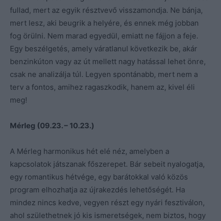
fullad, mert az egyik résztvevő visszamondja. Ne bánja,
mert lesz, aki beugrik a helyére, és ennek még jobban
fog örülni. Nem marad egyedül, emiatt ne fájjon a feje.
Egy beszélgetés, amely váratlanul következik be, akár
benzinkúton vagy az út mellett nagy hatással lehet önre,
csak ne analizálja túl. Legyen spontánabb, mert nem a
terv a fontos, amihez ragaszkodik, hanem az, kivel éli
meg!
Mérleg (09.23. – 10.23.)
A Mérleg harmonikus hét elé néz, amelyben a
kapcsolatok játszanak főszerepet. Bár sebeit nyalogatja,
egy romantikus hétvége, egy barátokkal való közös
program elhozhatja az újrakezdés lehetőségét. Ha
mindez nincs kedve, vegyen részt egy nyári fesztiválon,
ahol születhetnek jó kis ismeretségek, nem biztos, hogy