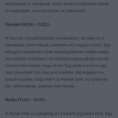
felszínesek is maradnak. Szíve finom rezdüléseit mások
is meghallják. Ha most lépne, ne habozzon!
Skorpió (10.24. – 11.22.)
A Skorpió visszahúzódóbb mostanában, de talán ez a
szexepilje, mert mások szemében ez nagyon vonzó. Egy
eldugott nyaralóban olyan beszélgetésben találja magát,
ami először feszélyezi, de később megnyugtatja. Annak
viszont nem biztos, hogy örülni fog, amikor a Sors egy
régi szerelmet hoz vissza az életébe. Mérlegeljen és
jusson eszébe, hogy miért is mentek szét. Az emberek
bár változhatnak, gyakran nem teszik…
Nyilas (11.23. – 12.21.)
A Nyilas hete a szabadság és a kaland jegyében telik. Egy