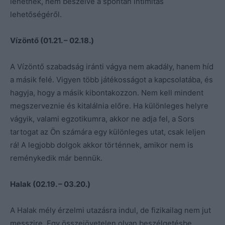
lehetnek, nem beszélve a spontán intimitás
lehetőségéről.
Vízöntő (01.21. – 02.18.)
A Vízöntő szabadság iránti vágya nem akadály, hanem híd
a másik felé. Vigyen több játékosságot a kapcsolatába, és
hagyja, hogy a másik kibontakozzon. Nem kell mindent
megszerveznie és kitalálnia előre. Ha különleges helyre
vágyik, valami egzotikumra, akkor ne adja fel, a Sors
tartogat az Ön számára egy különleges utat, csak leljen
rá! A legjobb dolgok akkor történnek, amikor nem is
reménykedik már bennük.
Halak (02.19. – 03.20.)
A Halak mély érzelmi utazásra indul, de fizikailag nem jut
messzire. Egy összejövetelen olyan beszélgetésbe