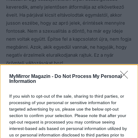
keveredik, amely jelentősen átformálja az elkövetkező
éveit. Ha párjával kicsit eltávolodtak egymástól, akkor
jusson eszébe, hogy az apró jelek, érintések mennyire
fontosak. Nem a szexualitás a döntő, ha már egy ideje
nem voltak együtt. Építse fel a kapcsolatot újra, nem fogja
megbánni. Azok, akik egyedül vannak, ne hagyják, hogy
negatív érzelmeik eluralkodjanak rajtuk. Ez a nyár
örömteli változásokat hoz!
MyMirror Magazin -
Do Not Process My Personal
Information
If you wish to opt-out of the sale, sharing to third parties, or
processing of your personal or sensitive information for
targeted advertising by us, please use the below opt-out
Kép forrása: Pinterest
section to confirm your selection. Please note that after your
opt-out request is processed you may continue seeing
interest-based ads based on personal information utilized by
us or personal information disclosed to third parties prior to