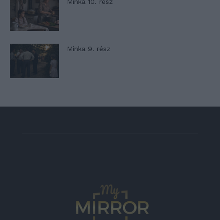
Minka 10. rész
Minka 9. rész