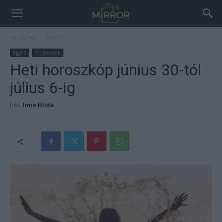
Kezdőlap
Egyéb
Egyéb
Ötpercesek
Heti horoszkóp június 30-tól
július 6-ig
Írta:
Imre Hilda
-