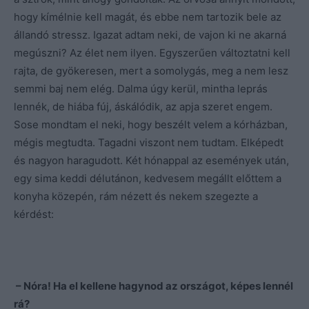
hogy kímélnie kell magát, és ebbe nem tartozik bele az
állandó stressz. Igazat adtam neki, de vajon ki ne akarná
megúszni? Az élet nem ilyen. Egyszerűen változtatni kell
rajta, de gyökeresen, mert a somolygás, meg a nem lesz
semmi baj nem elég. Dalma úgy kerül, mintha leprás
lennék, de hiába fúj, áskálódik, az apja szeret engem.
Sose mondtam el neki, hogy beszélt velem a kórházban,
mégis megtudta. Tagadni viszont nem tudtam. Elképedt
és nagyon haragudott. Két hónappal az események után,
egy sima keddi délutánon, kedvesem megállt előttem a
konyha közepén, rám nézett és nekem szegezte a
kérdést:
– Nóra! Ha el kellene hagynod az országot, képes lennél
rá?