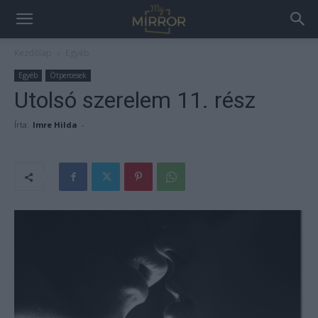
Kezdőlap
Egyéb
Egyéb
Ötpercesek
Utolsó szerelem 11. rész
Írta:
Imre Hilda
-