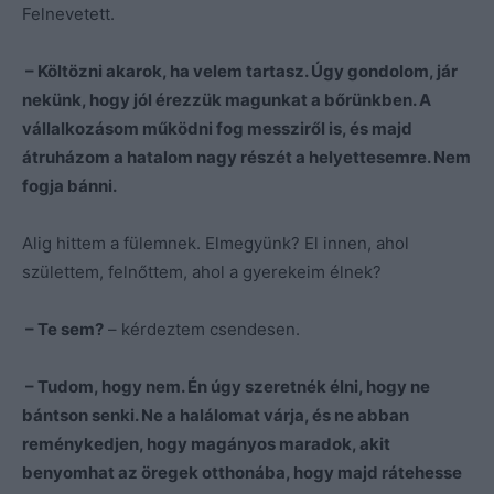
Felnevetett.
– Költözni akarok, ha velem tartasz. Úgy gondolom, jár
nekünk, hogy jól érezzük magunkat a bőrünkben. A
vállalkozásom működni fog messziről is, és majd
átruházom a hatalom nagy részét a helyettesemre. Nem
fogja bánni.
Alig hittem a fülemnek. Elmegyünk? El innen, ahol
születtem, felnőttem, ahol a gyerekeim élnek?
– Te sem?
– kérdeztem csendesen.
– Tudom, hogy nem. Én úgy szeretnék élni, hogy ne
bántson senki. Ne a halálomat várja, és ne abban
reménykedjen, hogy magányos maradok, akit
benyomhat az öregek otthonába, hogy majd rátehesse