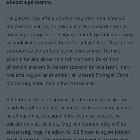
a kezét a pénzemre.
Hallgattam. Egy efféle döntést meghozni nem könnyű.
Részéről se volt az, de nekem is el kell még döntenem,
hogy képes vagyok-e elhagyni a felnőtt gyerekeimet meg
az unokákat csak azért, hogy Gergellyel éljek. Ő az utolsó
szerelem az életemben, szóval nincs mese. Ha meg
akarom tartani, akkor vele kell mennem. De én nem
birtokolni akarom őt, hanem szeretni és vele lenni, mert
mellette vagyok az az ember, aki szereti önmagát. Ennél
többet meg senki nem adhat a másiknak.
Bólintottam, és másnap beiratkoztam egy nyelviskolába,
majd elkezdtem utánajárni annak, mi lesz a nyugdíjammal,
ha elhagyom az országot. A két évem se vész el, ha
odakint munkát vállalok…Még van bennem elég erő és
elszántság, hogy ne adjam fel, különben is egyre jobban