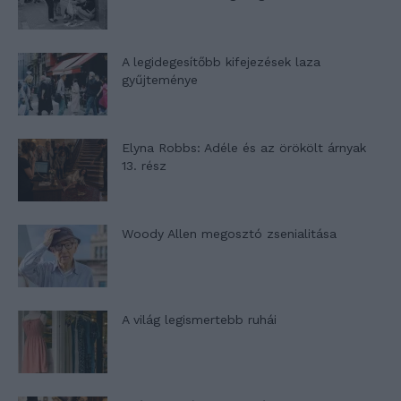
A legidegesítőbb kifejezések laza
gyűjteménye
Elyna Robbs: Adéle és az örökölt árnyak
13. rész
Woody Allen megosztó zsenialitása
A világ legismertebb ruhái