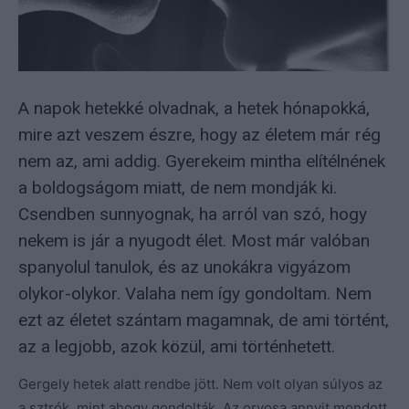
A napok hetekké olvadnak, a hetek hónapokká,
mire azt veszem észre, hogy az életem már rég
nem az, ami addig. Gyerekeim mintha elítélnének
a boldogságom miatt, de nem mondják ki.
Csendben sunnyognak, ha arról van szó, hogy
nekem is jár a nyugodt élet. Most már valóban
spanyolul tanulok, és az unokákra vigyázom
olykor-olykor. Valaha nem így gondoltam. Nem
ezt az életet szántam magamnak, de ami történt,
az a legjobb, azok közül, ami történhetett.
Gergely hetek alatt rendbe jött. Nem volt olyan súlyos az
a sztrók, mint ahogy gondolták. Az orvosa annyit mondott,