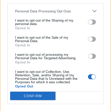
third parties.
Personal Data Processing Opt Outs
I want to opt-out of the Sharing of my
personal data.
Opted In
Imre Hilda
I want to opt-out of the Sale of my
Oktatás és nevelés területén dolgozom, de minden
Personal Data.
szabadidőmben írok. Szeretek belesni a hétköznapok függönye
Opted In
mögé és közben keresem az embert, a nőt a jól legyártott álarcok
I want to opt-out of processing my
mögött. Néha meséket is írok, de gyakrabban novellákat,
Personal Data for Targeted Advertising.
cikkeket és apró vicces történeteket.
Opted In
I want to opt-out of Collection, Use,
Retention, Sale, and/or Sharing of my
Personal Data that Is Unrelated with the
Purposes for which it was collected.
KAPCSOLÓDÓ CIKKEK
TÖBB A SZERZŐTŐL
Opted Out
Minka 14. rész
CONFIRM