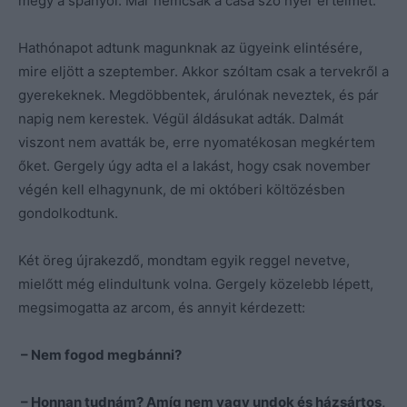
megy a spanyol. Már nemcsak a casa szó nyer értelmet.
Hathónapot adtunk magunknak az ügyeink elintésére,
mire eljött a szeptember. Akkor szóltam csak a tervekről a
gyerekeknek. Megdöbbentek, árulónak neveztek, és pár
napig nem kerestek. Végül áldásukat adták. Dalmát
viszont nem avatták be, erre nyomatékosan megkértem
őket. Gergely úgy adta el a lakást, hogy csak november
végén kell elhagynunk, de mi októberi költözésben
gondolkodtunk.
Két öreg újrakezdő, mondtam egyik reggel nevetve,
mielőtt még elindultunk volna. Gergely közelebb lépett,
megsimogatta az arcom, és annyit kérdezett:
– Nem fogod megbánni?
– Honnan tudnám? Amíg nem vagy undok és házsártos,