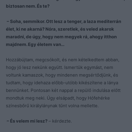
biztosan nem. És te?
– Soha, semmikor. Ott lesz a tenger, a laza mediterrán
élet, ki ne akarná? Nóra, szeretlek, és veled akarok
maradni, de úgy, hogy nem megyek rá, ahogy itthon
majdnem. Egy életem van…
Hozzábújtam, megcsókolt, és nem kételkedtem abban,
hogy jó lesz nekünk együtt. Ismertük egymást, nem
voltunk kamaszok, hogy mindenen megsértődjünk, és
tudtam, hogy idehaza előbb-utóbb kikészítene a lánya
bennünket. Pontosan két nappal a repülő indulása előtt
mondtuk meg neki. Úgy elsápadt, hogy Hófehérke
színesbőrű királylánynak tűnt volna mellette.
– És velem mi lesz?
– kérdezte.