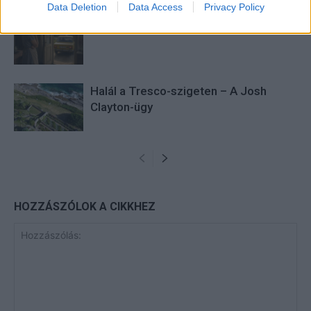
Data Deletion
Data Access
Privacy Policy
Minka 13. rész
Halál a Tresco-szigeten – A Josh
Clayton-ügy
HOZZÁSZÓLOK A CIKKHEZ