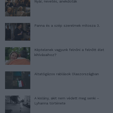
Nyár, nevetés, anekdoták
Panna és a szép szerelmek mítosza 3.
Képtelenek vagyunk felnőni a felnőtt élet
kihívásaihoz?
Altatógázos rablások Olaszországban
A kislány, akit nem védett meg senki –
Lyhanna története