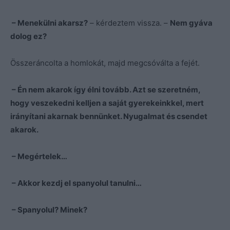
– Menekülni akarsz?
– kérdeztem vissza. –
Nem gyáva
dolog ez?
Összeráncolta a homlokát, majd megcsóválta a fejét.
– Én nem akarok így élni tovább. Azt se szeretném,
hogy veszekedni kelljen a saját gyerekeinkkel, mert
irányítani akarnak bennünket. Nyugalmat és csendet
akarok.
– Megértelek…
– Akkor kezdj el spanyolul tanulni…
– Spanyolul? Minek?