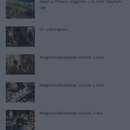
Halál a Tresco-szigeten – A Josh Clayton-
ügy
Öt másodperc
Megbocsáthatatlan bűnök 3.rész
Megbocsáthatatlan bűnök 2.rész
Megbocsáthatatlan bűnök 1.rész