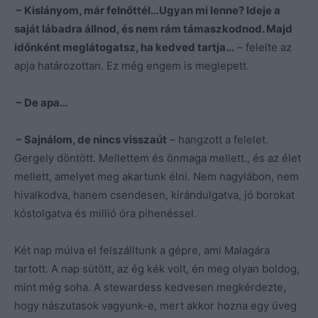
– Kislányom, már felnőttél…Ugyan mi lenne? Ideje a
saját lábadra állnod, és nem rám támaszkodnod. Majd
időnként meglátogatsz, ha kedved tartja…
– felelte az
apja határozottan. Ez még engem is meglepett.
– De apa…
– Sajnálom, de nincs visszaút
– hangzott a felelet.
Gergely döntött. Mellettem és önmaga mellett., és az élet
mellett, amelyet meg akartunk élni. Nem nagylábon, nem
hivalkodva, hanem csendesen, kirándulgatva, jó borokat
kóstolgatva és millió óra pihenéssel.
Két nap múlva el felszálltunk a gépre, ami Malagára
tartott. A nap sütött, az ég kék volt, én meg olyan boldog,
mint még soha. A stewardess kedvesen megkérdezte,
hogy nászutasok vagyunk-e, mert akkor hozna egy üveg