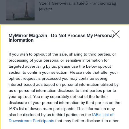
Szent Genovéva, a túlélő Franciaország
jelképe
Minka 12. rész
MyMirror Magazin -
Do Not Process My Personal
Information
If you wish to opt-out of the sale, sharing to third parties, or
Minka 11. rész
processing of your personal or sensitive information for
targeted advertising by us, please use the below opt-out
section to confirm your selection. Please note that after your
opt-out request is processed you may continue seeing
interest-based ads based on personal information utilized by
T. szereti a fiatal lányokat 14. rész
us or personal information disclosed to third parties prior to
your opt-out. You may separately opt-out of the further
disclosure of your personal information by third parties on the
IAB’s list of downstream participants. This information may
Pedig szóltam… – Miért nem hiszünk a
also be disclosed by us to third parties on the
IAB’s List of
nőknek, amikor segítséget kérnek?
Downstream Participants
that may further disclose it to other
third parties.