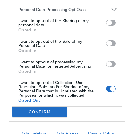
Personal Data Processing Opt Outs
A legidegesítőbb kifejezések laza
gyűjteménye
I want to opt-out of the Sharing of my
personal data.
Opted In
I want to opt-out of the Sale of my
Elyna Robbs: Adéle és az örökölt árnyak
Personal Data.
13. rész
Opted In
I want to opt-out of processing my
Personal Data for Targeted Advertising.
Woody Allen megosztó zsenialitása
Opted In
I want to opt-out of Collection, Use,
Retention, Sale, and/or Sharing of my
Personal Data that Is Unrelated with the
Purposes for which it was collected.
A világ legismertebb ruhái
Opted Out
CONFIRM
Nyár, nevetés, anekdoták
Data Deletion
Data Access
Privacy Policy