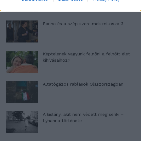
Panna és a szép szerelmek mítosza 3.
Képtelenek vagyunk felnőni a felnőtt élet
kihívásaihoz?
Altatógázos rablások Olaszországban
A kislány, akit nem védett meg senki –
Lyhanna története