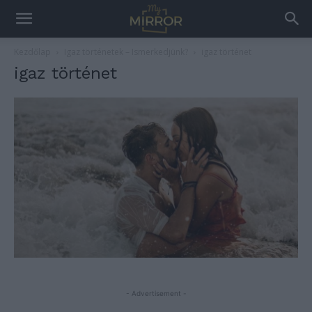
Kezdőlap
Igaz történetek – Ismerkedjünk?
igaz történet
igaz történet
- Advertisement -