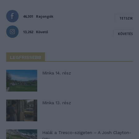
46,301
Rajongók
TETSZIK
13,262
Követő
KÖVETÉS
LEGFRISSEBB
Minka 14. rész
Minka 13. rész
Halál a Tresco-szigeten – A Josh Clayton-
ügy