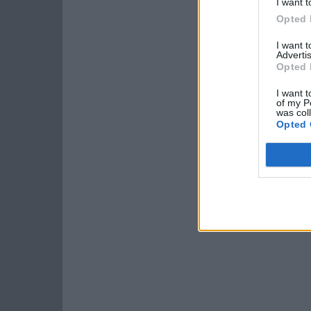
I want t
Opted 
I want 
Advertis
Opted 
I want t
of my P
was col
Opted 