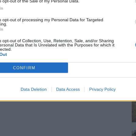
o opt-out of the Sale of my Personal Data.
In
to opt-out of processing my Personal Data for Targeted
ing.
In
o opt-out of Collection, Use, Retention, Sale, and/or Sharing
ersonal Data that Is Unrelated with the Purposes for which it
lected.
Out
CONFIRM
Data Deletion
Data Access
Privacy Policy