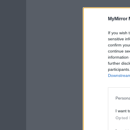
MyMirror 
If you wish 
sensitive in
confirm you
continue se
information 
further disc
participants
Downstream 
Persona
I want t
Opted 