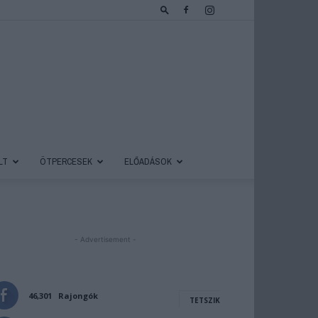
LT
ÖTPERCESEK
ELŐADÁSOK
- Advertisement -
46,301
Rajongók
TETSZIK