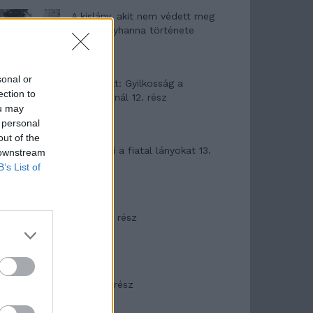
A kislány, akit nem védett meg
senki – Lyhanna története
sonal or
T. Barnett: Gyilkosság a
ection to
Garda-tónál 12. rész
ou may
 personal
out of the
T. szereti a fiatal lányokat 13.
 downstream
rész
B’s List of
Minka 10. rész
Minka 9. rész