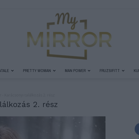
ATALE
PRETTY WOMAN
MAN POWER
FRUZSIFITT
KU
MyMirror
 - Karácsonyi találkozás 2. rész
lálkozás 2. rész
Magazin