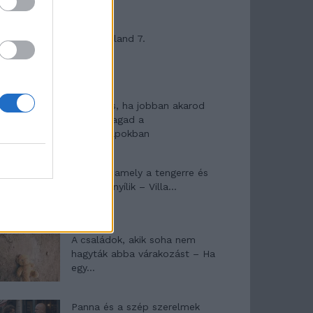
Máltai kaland 7.
10 tanács, ha jobban akarod
érezni magad a
hétköznapokban
Egy ház, amely a tengerre és
a fényre nyílik – Villa...
A családok, akik soha nem
hagyták abba várakozást – Ha
egy...
Panna és a szép szerelmek