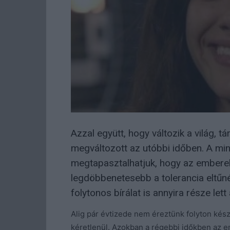
Azzal együtt, hogy változik a világ, 
megváltozott az utóbbi időben. A m
megtapasztalhatjuk, hogy az emberek 
legdöbbenetesebb a tolerancia eltűné
folytonos bírálat is annyira része le
Alig pár évtizede nem éreztünk folyton ké
kéretlenül. Azokban a régebbi időkben az e