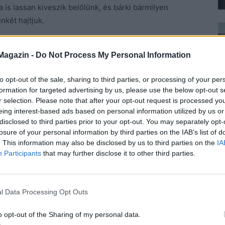
ja is lassan kiveszik belőlünk, és bárki bármilyen
nkét hajtjuk.
alra vagy sem, a nekünk ez jár szlogent szeretjük
Magazin -
Do Not Process My Personal Information
 szánk jár, és nincs érdemi mondanivalónk.
Ma
, és ha a véleményét helyesírási hibák tömege mentén
to opt-out of the sale, sharing to third parties, or processing of your per
ége lenne eltitkolni a kellemetlen természetét vagy a
formation for targeted advertising by us, please use the below opt-out s
punk kéretlen frizura tanácsokat, vagy ötleteket
r selection. Please note that after your opt-out request is processed y
eing interest-based ads based on personal information utilized by us or
shoz is! Hiába hisszük, hogy ezekkel meg tudunk
disclosed to third parties prior to your opt-out. You may separately opt-
tlen és ostoba kritika is számít és fáj.
losure of your personal information by third parties on the IAB’s list of
. This information may also be disclosed by us to third parties on the
IA
árni türelemmel, ahogy régen tették az emberek: egy
Participants
that may further disclose it to other third parties.
gyorsult a világ, ez nem újdonság, viszont kellemetlen
 egy korszakban sem voltak tökéletesek az emberek,
áltoztatni. Ma az ostoba a leghangosabb és
l Data Processing Opt Outs
mondjuk, akkor azáltal is minősítjük magunkat, amit
o opt-out of the Sharing of my personal data.
gen homályos, mert még véletlenül se akarja