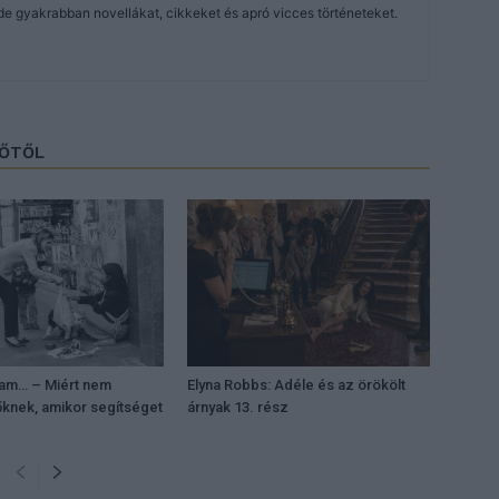
de gyakrabban novellákat, cikkeket és apró vicces történeteket.
ZŐTŐL
tam… – Miért nem
Elyna Robbs: Adéle és az örökölt
őknek, amikor segítséget
árnyak 13. rész