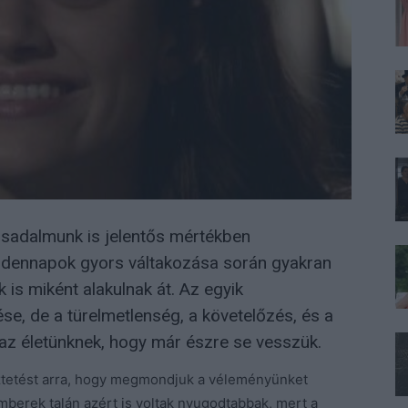
társadalmunk is jelentős mértékben
indennapok gyors váltakozása során gyakran
is miként alakulnak át. Az egyik
se, de a türelmetlenség, a követelőzés, és a
tt az életünknek, hogy már észre se vesszük.
sztetést arra, hogy megmondjuk a véleményünket
mberek talán azért is voltak nyugodtabbak, mert a