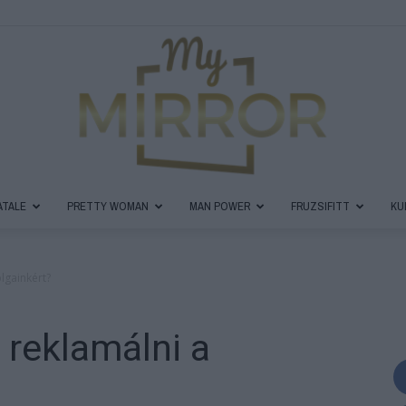
ATALE
PRETTY WOMAN
MAN POWER
FRUZSIFITT
KU
MyMirror
lgainkért?
 reklamálni a
Magazin