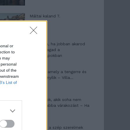
Máltai kaland 7.
10 tanács, ha jobban akarod
sonal or
érezni magad a
ection to
hétköznapokban
ou may
 personal
out of the
Egy ház, amely a tengerre és
 downstream
a fényre nyílik – Villa...
B’s List of
A családok, akik soha nem
hagyták abba várakozást – Ha
egy...
Panna és a szép szerelmek