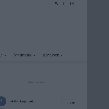
LT
ÖTPERCESEK
ELŐADÁSOK
- Advertisement -
46,301
Rajongók
TETSZIK