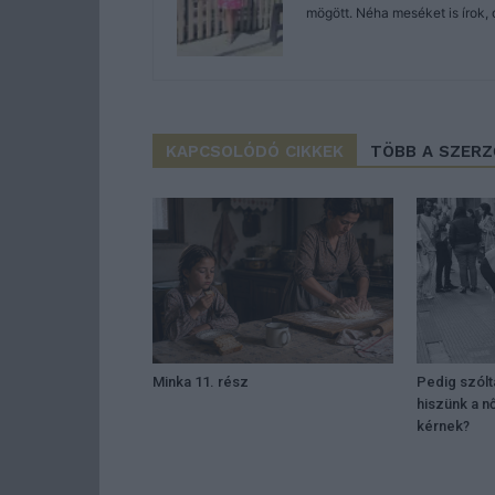
mögött. Néha meséket is írok, 
KAPCSOLÓDÓ CIKKEK
TÖBB A SZER
Minka 11. rész
Pedig szól
hiszünk a n
kérnek?