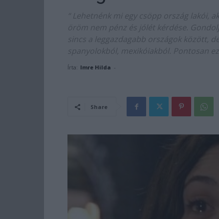
“ Lehetnénk mi egy csöpp ország lakói, aki
öröm nem pénz és jólét kérdése. Gondolj
sincs a leggazdagabb országok között, de 
spanyolokból, mexikóiakból. Pontosan ez
Írta:
Imre Hilda
-
Share