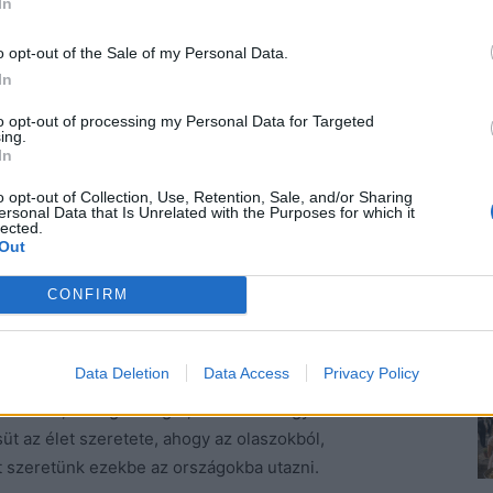
In
ét azonnal észreveszi.
Sokkalta gyakrabban, ahogy
k-e elnézőbbek, kedvesebbek lenni, hiszen azáltal
o opt-out of the Sale of my Personal Data.
kozunk mosolygós emberekkel. Mosolyogni, udvariasan
In
s nemcsak akkor kellene felfigyelnünk erre, ha
to opt-out of processing my Personal Data for Targeted
ing.
In
relöknek, tolakodnak, savanyúan beszólogatnak,
o opt-out of Collection, Use, Retention, Sale, and/or Sharing
 tapasztalunk eredményt, de ha egyszer-egyszer
ersonal Data that Is Unrelated with the Purposes for which it
lected.
hol kevés nagy esemény történik, ami miatt a világ
Out
élni, hogy tudnak örülni az emberek. Ennek
kritizálni, megkeresni a legapróbb hibát a másikban,
CONFIRM
ni nem vall nagyszerű jellemre.
Data Deletion
Data Access
Privacy Policy
rról híresek, hogy sugárzik belőlük a jókedv. Az öröm
 Kubára, Görögországra, Brazíliára…Egyik sincs a
üt az élet szeretete, ahogy az olaszokból,
t szeretünk ezekbe az országokba utazni.