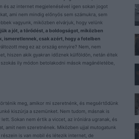
fon és az internet megjelenésével igen sokan jogot
aikat, ami nem mindig előnyös sem számukra, sem
ebbek vagyunk, miközben elvárjuk, hogy velünk
jük a jót, a törődést, a boldogságot, miközben
 ismeretlennek, csak azért, hogy a fotelben
változott meg ez az ország ennyire? Nem, nem
t, hiszen akik gyakran időznek külföldön, netán éltek
 szokás ily módon betolakodni mások magánéletébe,
történik meg, amikor mi szeretnénk, és megsértődünk
unké kiszúrja a szemünket. Nem tudom, másnak is
ett. Sokan nem értik a viccet, az iróniára ugranak, és
at, amit nem szeretnének. Miközben ujjal mutogatunk
észein is van mobil és létezik internet, de