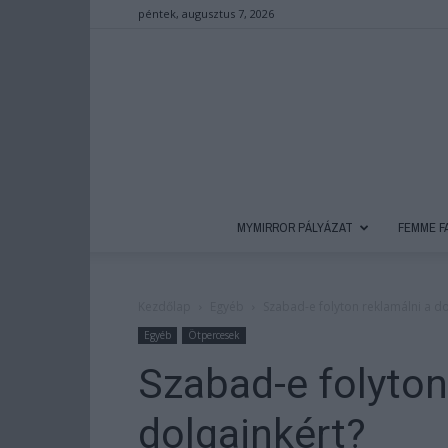
péntek, augusztus 7, 2026
MYMIRROR PÁLYÁZAT
FEMME F
Kezdőlap
Egyéb
Szabad-e folyton reklamálni a do
Egyéb
Ötpercesek
Szabad-e folyton
dolgainkért?