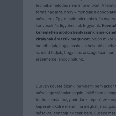
technikai fejlődés nem érte el őket. A tele
formálnak arra, hogy kimondják a gondolat
másokéra. Egyre tapintatlanabbak és nyers
kedvesek és figyelmesek legyenek.
Követel
kellemetlen módon beolvasunk ismerősnek,
királynak érezzük magunkat.
Vajon mikor 
mondhatjuk, hogy máshol is hasonló a helyze
is, mind tudják, hogy más országokban nem
érzelmeibe, ahogy nálunk.
Durván követelőzünk, ha valami nem akkor 
mások igazságtalanságain, miközben a mag
feltűnt-e már, hogy mindenki hiperérzékeny l
képesek ökölre menni, ha meghallja az igaz
másokra, gondoljunk csak bele, Európa más r