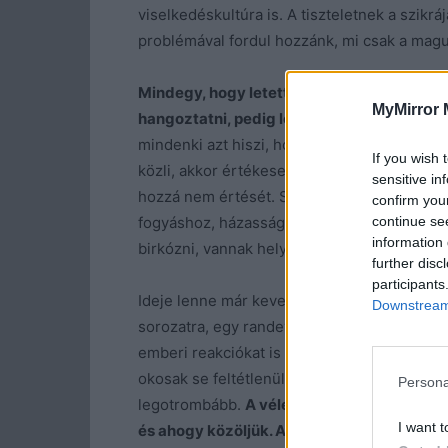
viselkedéskultúra is. A tiszteletnek a szikrá
problémával fordul hozzánk, mi csak a magu
Mindegy, hogy letettünk-e valamit az aszt
MyMirror 
hangoztatni, pedig legtöbb esetben csak a
mindenki azt hiszi, hogy számít a világban
If you wish 
közli, akkor értékesebb lesz. Pedig lehetős
sensitive in
hozzá nem értését. Számtalan alkalommal ka
confirm you
continue se
fogyáshoz, házassághoz, főzéshez és az írá
information 
birkózni, vannak helyzetek, amikor az érthete
further disc
participants
Ideje lenne már kevesebbet gonoszkodni, v
Downstream 
sorozatra, egy randevúra, egy üzenetre. Fel
emberi reakciókat is hozott magával. Soha,
okosak se feltétlenül, de igyekeztek ezen v
Persona
legotrombább.
A vélemény szabad, de ha ki
I want t
és ahogy közöljük. A ma emberének tükre i