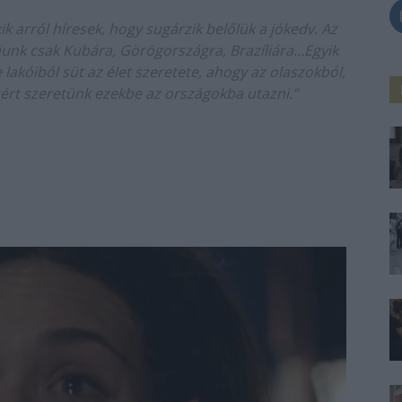
k arról híresek, hogy sugárzik belőlük a jókedv. Az
unk csak Kubára, Görögországra, Brazíliára…Egyik
lakóiból süt az élet szeretete, ahogy az olaszokból,
ért szeretünk ezekbe az országokba utazni.”