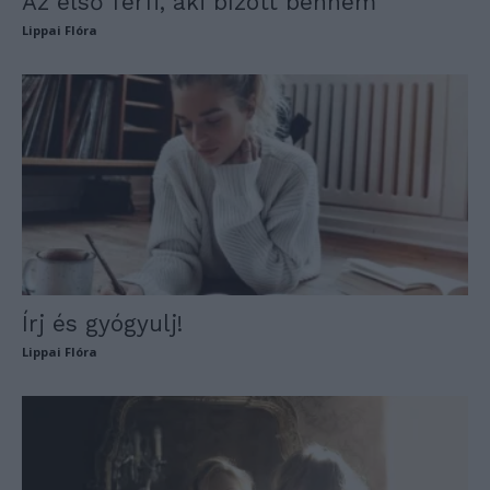
Az első férfi, aki bízott bennem
Lippai Flóra
Írj és gyógyulj!
Lippai Flóra