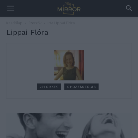
Kezdőlap
Szerzők
Írta Lippai Flóra
Lippai Flóra
221 CIKKEK
0 HOZZÁSZÓLÁS