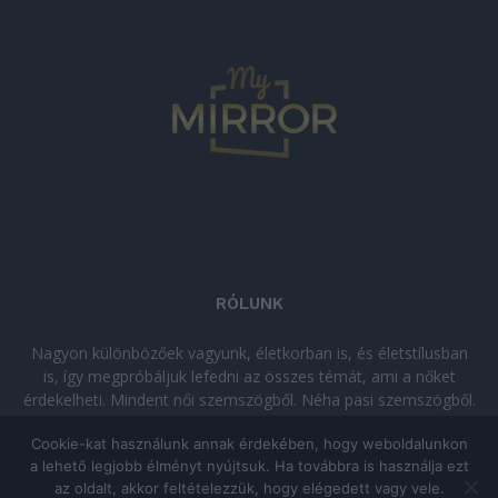
RÓLUNK
Nagyon különbözőek vagyunk, életkorban is, és életstílusban
is, így megpróbáljuk lefedni az összes témát, ami a nőket
érdekelheti. Mindent női szemszögből. Néha pasi szemszögből.
Néha komolyan, néha szórakozva. Olvass minket, ha egy kis
Cookie-kat használunk annak érdekében, hogy weboldalunkon
kikapcsolódásra vágysz!
a lehető legjobb élményt nyújtsuk. Ha továbbra is használja ezt
az oldalt, akkor feltételezzük, hogy elégedett vagy vele.