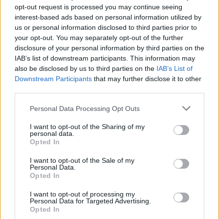
opt-out request is processed you may continue seeing
interest-based ads based on personal information utilized by
us or personal information disclosed to third parties prior to
your opt-out. You may separately opt-out of the further
disclosure of your personal information by third parties on the
IAB’s list of downstream participants. This information may
also be disclosed by us to third parties on the
IAB’s List of
„Ha rossz úton jársz, állandóan pirosat
Downstream Participants
that may further disclose it to other
és sorompót kapsz” – interjú...
third parties.
Lippai Flóra
Personal Data Processing Opt Outs
I want to opt-out of the Sharing of my
personal data.
1
2
3
Opted In
I want to opt-out of the Sale of my
Personal Data.
- Advertisement -
Opted In
I want to opt-out of processing my
Personal Data for Targeted Advertising.
Opted In
46,301
Rajongók
TETSZIK