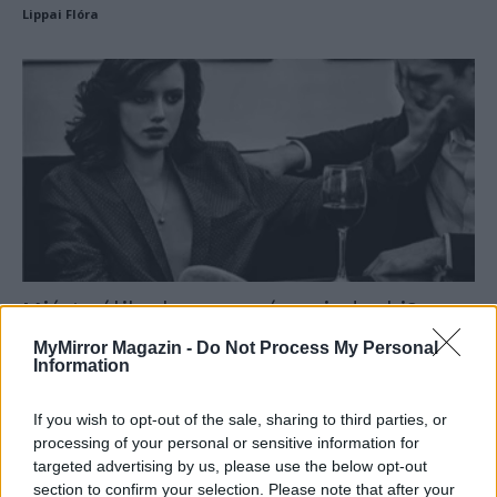
Lippai Flóra
Miért válik el manapság mindenki?
Vagy majdnem.
MyMirror Magazin -
Do Not Process My Personal
Information
Lippai Flóra
If you wish to opt-out of the sale, sharing to third parties, or
processing of your personal or sensitive information for
targeted advertising by us, please use the below opt-out
section to confirm your selection. Please note that after your