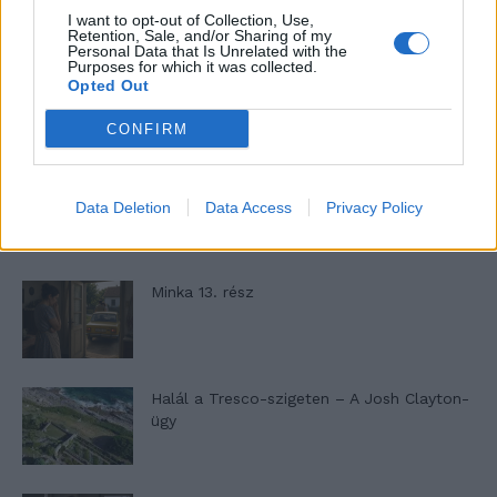
I want to opt-out of Collection, Use,
Retention, Sale, and/or Sharing of my
13,262
Követő
KÖVETÉS
Personal Data that Is Unrelated with the
Purposes for which it was collected.
Opted Out
LEGFRISSEBB
CONFIRM
Minka 14. rész
Data Deletion
Data Access
Privacy Policy
Minka 13. rész
Halál a Tresco-szigeten – A Josh Clayton-
ügy