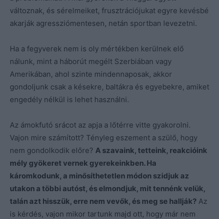
változnak, és sérelmeiket, frusztrációjukat egyre kevésbé
akarják agressziómentesen, netán sportban levezetni.
Ha a fegyverek nem is oly mértékben kerülnek elő
nálunk, mint a háborút megélt Szerbiában vagy
Amerikában, ahol szinte mindennaposak, akkor
gondoljunk csak a késekre, baltákra és egyebekre, amiket
engedély nélkül is lehet használni.
Az ámokfutó srácot az apja a lőtérre vitte gyakorolni.
Vajon mire számított? Tényleg eszement a szülő, hogy
nem gondolkodik előre?
A szavaink, tetteink, reakcióink
mély gyökeret vernek gyerekeinkben. Ha
káromkodunk, a minősíthetetlen módon szidjuk az
utakon a többi autóst, és elmondjuk, mit tennénk velük,
talán azt hisszük, erre nem vevők, és meg se hallják?
Az
is kérdés, vajon mikor tartunk majd ott, hogy már nem