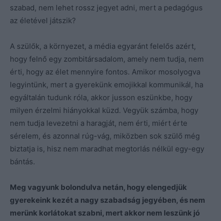
szabad, nem lehet rossz jegyet adni, mert a pedagógus
az életével játszik?
A szülők, a környezet, a média egyaránt felelős azért,
hogy felnő egy zombitársadalom, amely nem tudja, nem
érti, hogy az élet mennyire fontos. Amikor mosolyogva
legyintünk, mert a gyerekünk emojikkal kommunikál, ha
egyáltalán tudunk róla, akkor jusson eszünkbe, hogy
milyen érzelmi hiányokkal küzd. Vegyük számba, hogy
nem tudja levezetni a haragját, nem érti, miért érte
sérelem, és azonnal rúg-vág, miközben sok szülő még
biztatja is, hisz nem maradhat megtorlás nélkül egy-egy
bántás.
Meg vagyunk bolondulva netán, hogy elengedjük
gyerekeink kezét a nagy szabadság jegyében, és nem
merünk korlátokat szabni, mert akkor nem leszünk jó