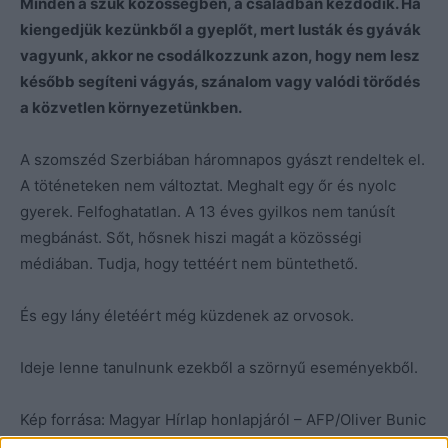
Minden a szűk közösségben, a családban kezdődik. Ha
kiengedjük kezünkből a gyeplőt, mert lusták és gyávák
vagyunk, akkor ne csodálkozzunk azon, hogy nem lesz
később segíteni vágyás, szánalom vagy valódi törődés
a közvetlen környezetünkben.
A szomszéd Szerbiában háromnapos gyászt rendeltek el.
A töténeteken nem változtat. Meghalt egy őr és nyolc
gyerek. Felfoghatatlan. A 13 éves gyilkos nem tanúsít
megbánást. Sőt, hősnek hiszi magát a közösségi
médiában. Tudja, hogy tettéért nem büntethető.
És egy lány életéért még küzdenek az orvosok.
Ideje lenne tanulnunk ezekből a szörnyű eseményekből.
Kép forrása: Magyar Hírlap honlapjáról – AFP/Oliver Bunic