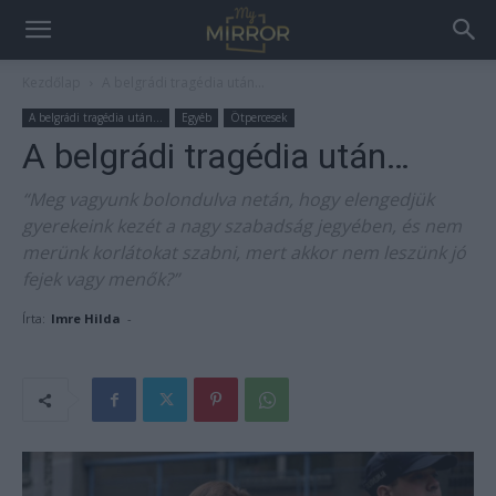
Kezdőlap
A belgrádi tragédia után...
A belgrádi tragédia után...
Egyéb
Ötpercesek
A belgrádi tragédia után…
“Meg vagyunk bolondulva netán, hogy elengedjük
gyerekeink kezét a nagy szabadság jegyében, és nem
merünk korlátokat szabni, mert akkor nem leszünk jó
fejek vagy menők?”
Írta:
Imre Hilda
-