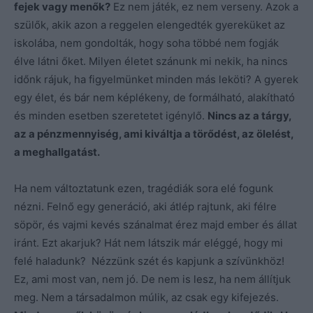
fejek vagy menők?
Ez nem játék, ez nem verseny. Azok a
szülők, akik azon a reggelen elengedték gyereküket az
iskolába, nem gondolták, hogy soha többé nem fogják
élve látni őket. Milyen életet szánunk mi nekik, ha nincs
időnk rájuk, ha figyelmünket minden más leköti? A gyerek
egy élet, és bár nem képlékeny, de formálható, alakítható
és minden esetben szeretetet igénylő.
Nincs az a tárgy,
az a pénzmennyiség, ami kiváltja a törődést, az ölelést,
a meghallgatást.
Ha nem változtatunk ezen, tragédiák sora elé fogunk
nézni. Felnő egy generáció, aki átlép rajtunk, aki félre
söpör, és vajmi kevés szánalmat érez majd ember és állat
iránt. Ezt akarjuk? Hát nem látszik már eléggé, hogy mi
felé haladunk? Nézzünk szét és kapjunk a szívünkhöz!
Ez, ami most van, nem jó. De nem is lesz, ha nem állítjuk
meg. Nem a társadalmon múlik, az csak egy kifejezés.