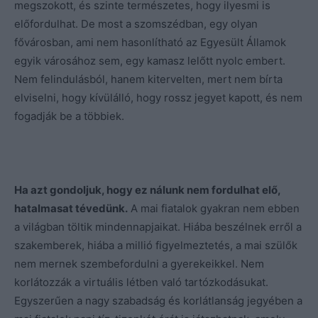
megszokott, és szinte természetes, hogy ilyesmi is
előfordulhat. De most a szomszédban, egy olyan
fővárosban, ami nem hasonlítható az Egyesült Államok
egyik városához sem, egy kamasz lelőtt nyolc embert.
Nem felindulásból, hanem kitervelten, mert nem bírta
elviselni, hogy kívülálló, hogy rossz jegyet kapott, és nem
fogadják be a többiek.
Ha azt gondoljuk, hogy ez nálunk nem fordulhat elő,
hatalmasat tévedünk.
A mai fiatalok gyakran nem ebben
a világban töltik mindennapjaikat. Hiába beszélnek erről a
szakemberek, hiába a millió figyelmeztetés, a mai szülők
nem mernek szembefordulni a gyerekeikkel. Nem
korlátozzák a virtuális létben való tartózkodásukat.
Egyszerűen a nagy szabadság és korlátlanság jegyében a