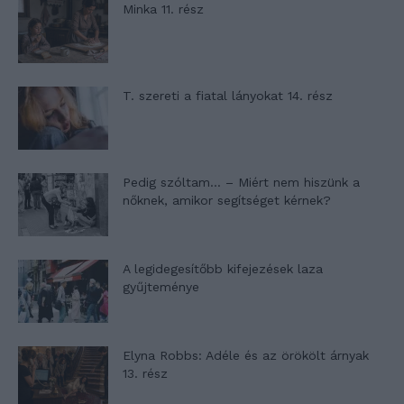
Minka 11. rész
T. szereti a fiatal lányokat 14. rész
Pedig szóltam… – Miért nem hiszünk a
nőknek, amikor segítséget kérnek?
A legidegesítőbb kifejezések laza
gyűjteménye
Elyna Robbs: Adéle és az örökölt árnyak
13. rész