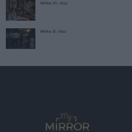
Minka 10. rész
Minka 9. rész