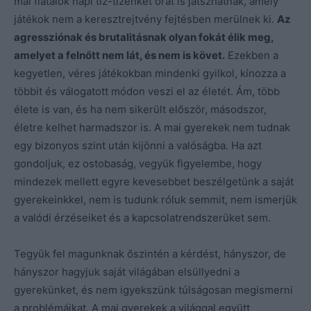
mai fiatalok napi tíz-tizenkét órát is játszhatnak, amely
játékok nem a keresztrejtvény fejtésben merülnek ki.
Az
agressziónak és brutalitásnak olyan fokát élik meg,
amelyet a felnőtt nem lát, és nem is követ.
Ezekben a
kegyetlen, véres játékokban mindenki gyilkol, kínozza a
többit és válogatott módon veszi el az életét. Ám, több
élete is van, és ha nem sikerült először, másodszor,
életre kelhet harmadszor is. A mai gyerekek nem tudnak
egy bizonyos szint után kijönni a valóságba. Ha azt
gondoljuk, ez ostobaság, vegyük figyelembe, hogy
mindezek mellett egyre kevesebbet beszélgetünk a saját
gyerekeinkkel, nem is tudunk róluk semmit, nem ismerjük
a valódi érzéseiket és a kapcsolatrendszerüket sem.
Tegyük fel magunknak őszintén a kérdést, hányszor, de
hányszor hagyjuk saját világában elsüllyedni a
gyerekünket, és nem igyekszünk túlságosan megismerni
a problémáikat. A mai gyerekek a világgal együtt