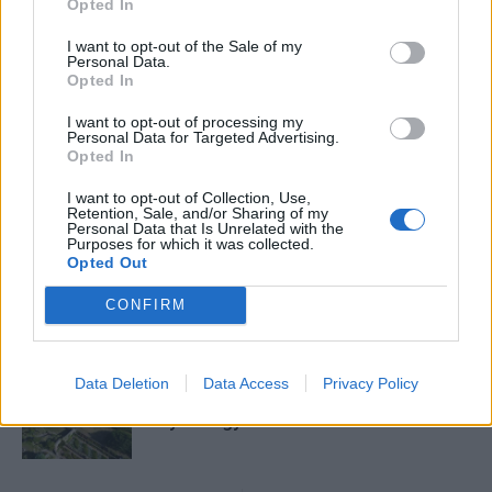
mögött. Néha meséket is írok, de gyakrabban novellákat,
Opted In
cikkeket és apró vicces történeteket.
I want to opt-out of the Sale of my
Personal Data.
Opted In
I want to opt-out of processing my
KAPCSOLÓDÓ CIKKEK
TÖBB A SZERZŐTŐL
Personal Data for Targeted Advertising.
Opted In
Minka 14. rész
I want to opt-out of Collection, Use,
Retention, Sale, and/or Sharing of my
Personal Data that Is Unrelated with the
Purposes for which it was collected.
Opted Out
Minka 13. rész
CONFIRM
Data Deletion
Data Access
Privacy Policy
Halál a Tresco-szigeten – A Josh
Clayton-ügy