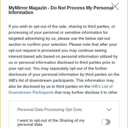
MyMirror Magazin -
Do Not Process My Personal
Information
If you wish to opt-out of the sale, sharing to third parties, or
processing of your personal or sensitive information for
targeted advertising by us, please use the below opt-out
section to confirm your selection. Please note that after your
opt-out request is processed you may continue seeing
interest-based ads based on personal information utilized by
us or personal information disclosed to third parties prior to
your opt-out. You may separately opt-out of the further
disclosure of your personal information by third parties on the
IAB’s list of downstream participants. This information may
also be disclosed by us to third parties on the
IAB’s List of
Downstream Participants
that may further disclose it to other
third parties.
Imre Hilda
Personal Data Processing Opt Outs
Oktatás és nevelés területén dolgozom, de minden
szabadidőmben írok. Szeretek belesni a hétköznapok függönye
I want to opt-out of the Sharing of my
mögé és közben keresem az embert, a nőt a jól legyártott álarcok
personal data.