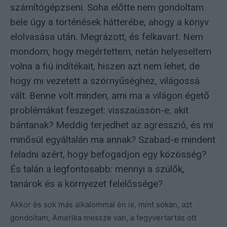
számítógépzseni. Soha előtte nem gondoltam
bele úgy a történések hátterébe, ahogy a könyv
elolvasása után. Megrázott, és felkavart. Nem
mondom, hogy megértettem, netán helyeseltem
volna a fiú indítékait, hiszen azt nem lehet, de
hogy mi vezetett a szörnyűséghez, világossá
vált. Benne volt minden, ami ma a világon égető
problémákat feszeget: visszaüssön-e, akit
bántanak? Meddig terjedhet az agresszió, és mi
minősül egyáltalán ma annak? Szabad-e mindent
feladni azért, hogy befogadjon egy közösség?
És talán a legfontosabb: mennyi a szülők,
tanárok és a környezet felelőssége?
Akkor és sok más alkalommal én is, mint sokan, azt
gondoltam, Amerika messze van, a fegyvertartás ott