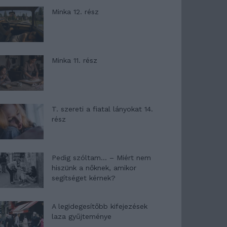
Minka 12. rész
Minka 11. rész
T. szereti a fiatal lányokat 14.
rész
Pedig szóltam… – Miért nem
hiszünk a nőknek, amikor
segítséget kérnek?
A legidegesítőbb kifejezések
laza gyűjteménye