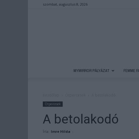
szombat, augusztus 8, 2026
MYMIRROR PÁLYÁZAT
FEMME F
Kezdőlap
Ötpercesek
A betolakodó
Ötpercesek
A betolakodó
Írta:
Imre Hilda
-