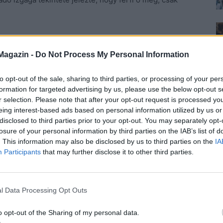
áthatatlanná válás,
gondolta sokszor. Már csak akkor
az ember. De nem finoman, ügyelve, hogy ne legyen
Magazin -
Do Not Process My Personal Information
tlen módon, különben mindenki hanyagolni kezdi.
ne feledkezzenek meg az emberről. Sokszor már az
to opt-out of the sale, sharing to third parties, or processing of your per
formation for targeted advertising by us, please use the below opt-out s
egyenesen természetes.
r selection. Please note that after your opt-out request is processed y
n felett mit vár?
Akiket ismert valaha, vagy elmentek,
eing interest-based ads based on personal information utilized by us or
veszteg és foglalja le magát a tévével, azért kapott
disclosed to third parties prior to your opt-out. You may separately opt-
lt. Nem a pénz volt az akadály, egyszerűen fel nem
losure of your personal information by third parties on the IAB’s list of
. This information may also be disclosed by us to third parties on the
IA
fia sem, minek abba a kis lakásba százhúsz centi
Participants
that may further disclose it to other third parties.
 akkora képen már elfér ő is, és ha azt nézi, benne
, és rendelte meg a neten. Igaz, hogy a szállítók
l Data Processing Opt Outs
fordulók miatt, de őt ez már nem érdekelte. Kezükbe
rengett, elfér-e rendesen az állványon. Elfért.
o opt-out of the Sharing of my personal data.