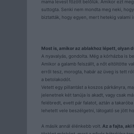
mama levest főzött belőlük. Amikor ezt megt
suttogta. Senki nem mondta meg neki, hogy 
biztatták, hogy egyen, mert hetekig valami i
Most is, amikor az ablakhoz lépett, olyan 
A nyavalyás, gondolta. Még a kórházba is be
Amikor a galamb felszállt, a nőt eltöltötte 
erről tesz, morogta, habár az üveg is tett ró
a betolakodót.
Vetett egy pillantást a koszos párkányra, ma
jelenetnek két tanúja is akadt, vagy csak má
felébredt, evett pár falatot, aztán a takarób
lehetett vele beszélgetni, látogató se jött h
A másik annál élénkebb volt.
Az a fajta, aki
történt másként, mert a nővér hátsójára tapa