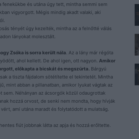
a fenekükbe és utána úgy tett, mintha semmi sem
ban vigyorgott. Mégis mindig akadt valaki, aki
ól.
sás tényét úgy kezelték, mintha az a felnőtté válás
jadon lányokat molesztált.
ogy Zsóka is sorra került nála
. Az a lány már régóta
yödött, ahol kellett. De ahol igen, ott nagyon.
Amikor
rgott, előkapta a bicskát és megszúrta.
Bárgyú
k a tiszta fájdalom sötétítette el tekintetét. Mintha
ű, mint abban a pillanatban, amikor lyukat vágtak az
zót sem. Néhányan az ácsorgók közül odaugrottak
vjanak hozzá orvost, de senki nem mondta, hogy hívják
 vért, ami utána maradt és folytatódott a mulatság.
entes fiút jobbnak látta az apja és hozzá erőltette.