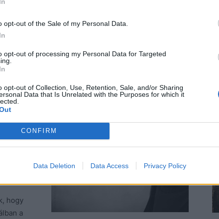
In
rt a
őért
o opt-out of the Sale of my Personal Data.
, mert
In
ni tőle a
to opt-out of processing my Personal Data for Targeted
bicskát is
ing.
In
t vele.
em, mert
o opt-out of Collection, Use, Retention, Sale, and/or Sharing
ersonal Data that Is Unrelated with the Purposes for which it
l mindenki
lected.
Out
gy anyja
t
CONFIRM
e nyíltan,
 Amikor
sak annyit
Data Deletion
Data Access
Privacy Policy
k, hogy
álban a