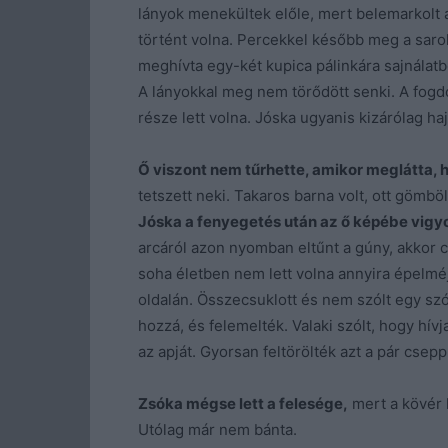
lányok menekültek előle, mert belemarkolt 
történt volna. Percekkel később meg a sarok
meghívta egy-két kupica pálinkára sajnálatb
A lányokkal meg nem törődött senki. A fogdo
része lett volna. Jóska ugyanis kizárólag ha
Ő viszont nem tűrhette, amikor meglátta, h
tetszett neki. Takaros barna volt, ott gömböl
Jóska a fenyegetés után az ő képébe vigyo
arcáról azon nyomban eltűnt a gúny, akkor csa
soha életben nem lett volna annyira épelméj
oldalán. Összecsuklott és nem szólt egy s
hozzá, és felemelték. Valaki szólt, hogy hí
az apját. Gyorsan feltörölték azt a pár csepp
Zsóka mégse lett a felesége,
mert a kövér h
Utólag már nem bánta.