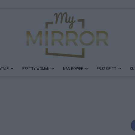
ATALE
PRETTY WOMAN
MAN POWER
FRUZSIFITT
KU
MyMirror
Magazin