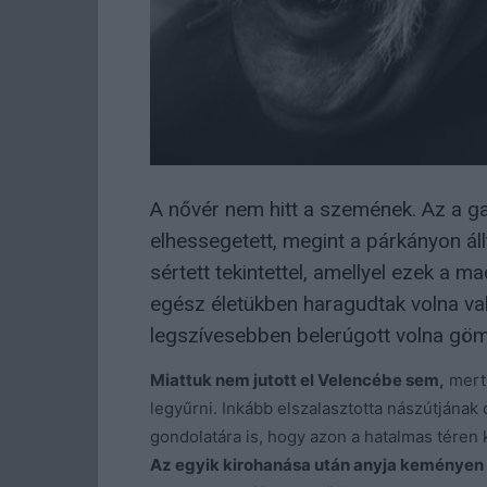
A nővér nem hitt a szemének. Az a ga
elhessegetett, megint a párkányon áll
sértett tekintettel, amellyel ezek a 
egész életükben haragudtak volna val
legszívesebben belerúgott volna göm
Miattuk nem jutott el Velencébe sem,
mert 
legyűrni. Inkább elszalasztotta nászútjának
gondolatára is, hogy azon a hatalmas téren k
Az egyik kirohanása után anyja keményen 