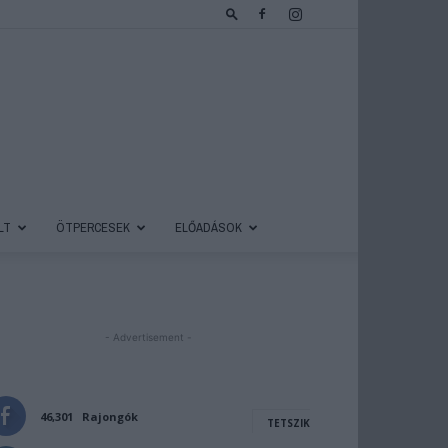
LT
ÖTPERCESEK
ELŐADÁSOK
- Advertisement -
46,301
Rajongók
TETSZIK