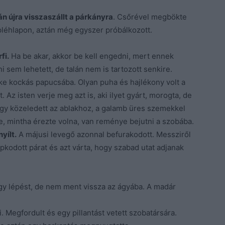
n újra visszaszállt a párkányra
. Csőrével megbökte
 pléhlapon, aztán még egyszer próbálkozott.
fi.
Ha be akar, akkor be kell engedni, mert ennek
 sem lehetett, de talán nem is tartozott senkire.
ürke kockás papucsába. Olyan puha és hajlékony volt a
. Az isten verje meg azt is, aki ilyet gyárt, morogta, de
gy közeledett az ablakhoz, a galamb üres szemekkel
e, mintha érezte volna, van reménye bejutni a szobába.
yílt.
A májusi levegő azonnal befurakodott. Messziről
apkodott párat és azt várta, hogy szabad utat adjanak
 egy lépést, de nem ment vissza az ágyába. A madár
 Megfordult és egy pillantást vetett szobatársára.