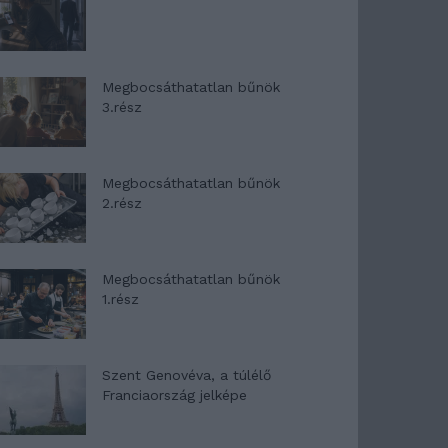
Megbocsáthatatlan bűnök
3.rész
Megbocsáthatatlan bűnök
2.rész
Megbocsáthatatlan bűnök
1.rész
Szent Genovéva, a túlélő
Franciaország jelképe