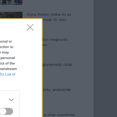
Elyna Robbs: Adéle és az
örökölt árnyak 13. rész
Woody Allen megosztó
sonal or
zsenialitása
ection to
ou may
 personal
out of the
A világ legismertebb ruhái
 downstream
B’s List of
Nyár, nevetés, anekdoták
Panna és a szép szerelmek