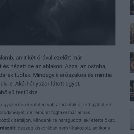
lamb, amit két órával ezelőtt már
t és nézett be az ablakon. Azzal az ostoba,
madarak tudtak. Mindegyik erőszakos és mintha
akire. Akárhányszor látott egyet,
bölyű testükbe.
egyszerűen képtelen volt az irántuk érzett gyűlöletét
 csodahelyét, de rémület fogta el már annak
öztük sétáljon. Mindenkire haragudott, aki etette őket.
rászólt:
bezzeg kiskorában nem tiltakozott, amikor a