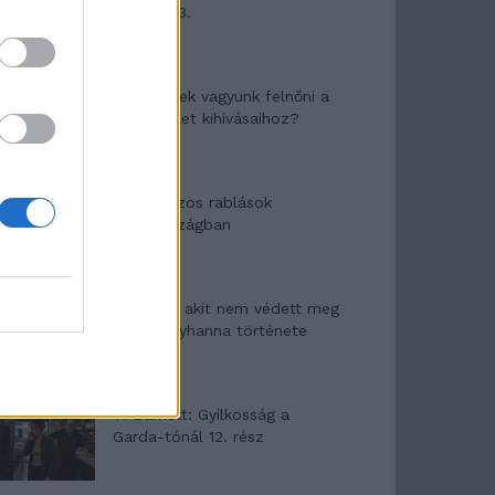
mítosza 3.
Képtelenek vagyunk felnőni a
felnőtt élet kihívásaihoz?
Altatógázos rablások
Olaszországban
A kislány, akit nem védett meg
senki – Lyhanna története
T. Barnett: Gyilkosság a
Garda-tónál 12. rész