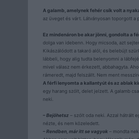
A galamb, amelynek fehér csík volt a nyaká
az üveget és várt. Látványosan toporgott a
Ez mindenáron be akar jönni, gondolta a fér
dolga van idebenn. Hogy micsoda, azt sejteni
Kikászálódott a takaró alól, és belebújt sz
lábbeli, hogy alig tudta belenyomni a lábfejét
mivel válasz nem érkezett, abbahagyta. Aho
rámeredt, majd felszállt. Nem ment messzir
A férfi lenyomta a kallantyút és az ablak kin
egy harang szólt, delet jelzett. A galamb cs
neki.
– Bejöhetsz
– szólt oda neki. Azzal hátrált
nézte, és nem közeledett.
– Rendben, már itt se vagyok
– mondta neki.