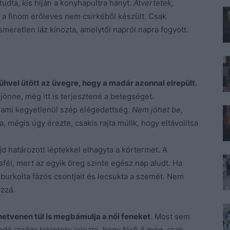
udta, kis híján a konyhapultra hányt.
Átvertetek,
a finom erőleves nem csirkéből készült. Csak
smeretlen láz kínozta, amelytől napról napra fogyott.
dühvel ütött az üvegre, hogy a madár azonnal elrepült.
jönne, még itt is terjesztené a betegséget.
valami kegyetlenül szép elégedettség.
Nem jöhet be
,
la, mégis úgy érezte, csakis rajta múlik, hogy eltávolítsa
jd határozott léptekkel elhagyta a kórtermet. A
sfél, mert az egyik öreg szinte egész nap aludt. Ha
a burkolta fázós csontjait és lecsukta a szemét. Nem
ozzá.
 hetvenen túl is megbámulja a női feneket
. Most sem
dó izgága tekintete jelezte, hogy férfi ő még, csak