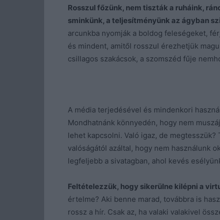
Rosszul főzünk, nem tiszták a ruháink, r
sminkünk, a teljesítményünk az ágyban sz
arcunkba nyomják a boldog feleségeket, fér
és mindent, amitől rosszul érezhetjük mag
csillagos szakácsok, a szomszéd fűje nemh
A média terjedésével és mindenkori használ
Mondhatnánk könnyedén, hogy nem muszáj od
lehet kapcsolni. Való igaz, de megtesszük?
valóságától azáltal, hogy nem használunk o
legfeljebb a sivatagban, ahol kevés esélyü
Feltételezzük, hogy sikerülne kilépni a vi
értelme? Aki benne marad, továbbra is haszná
rossz a hír. Csak az, ha valaki valakivel ös