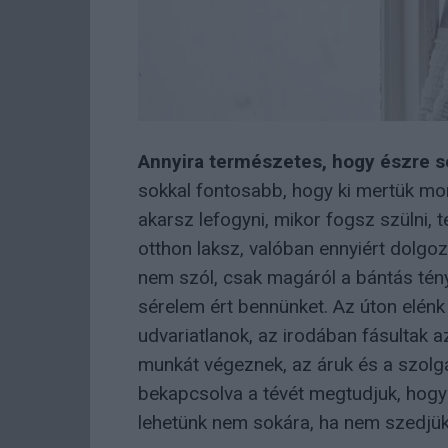
Annyira természetes, hogy észre 
sokkal fontosabb, hogy ki mertük mon
akarsz lefogyni, mikor fogsz szülni,
otthon laksz, valóban ennyiért dolg
nem szól, csak magáról a bántás tén
sérelem ért bennünket. Az úton elénk
udvariatlanok, az irodában fásultak
munkát végeznek, az áruk és a szolg
bekapcsolva a tévét megtudjuk, hog
lehetünk nem sokára, ha nem szedjük