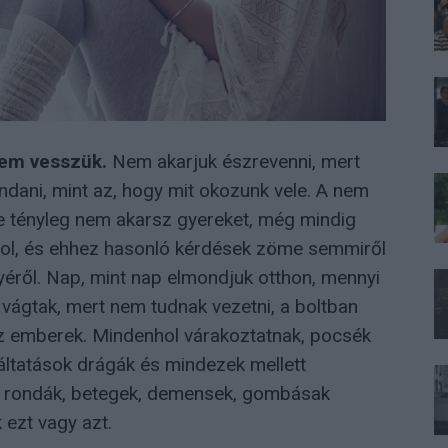
sem vesszük.
Nem akarjuk észrevenni, mert
dani, mint az, hogy mit okozunk vele. A nem
 te tényleg nem akarsz gyereket, még mindig
ozol, és ehhez hasonló kérdések zöme semmiről
yéről. Nap, mint nap elmondjuk otthon, mennyi
 vágtak, mert nem tudnak vezetni, a boltban
 az emberek. Mindenhol várakoztatnak, pocsék
áltatások drágák és mindezek mellett
y rondák, betegek, demensek, gombásak
 ezt vagy azt.