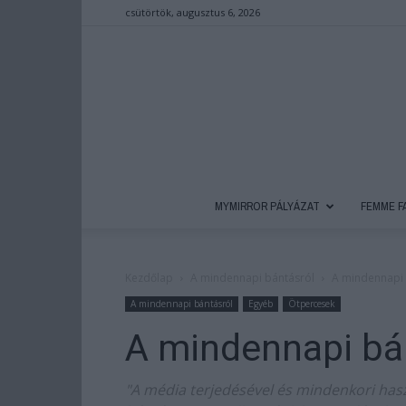
csütörtök, augusztus 6, 2026
MYMIRROR PÁLYÁZAT
FEMME F
Kezdőlap
A mindennapi bántásról
A mindennapi 
A mindennapi bántásról
Egyéb
Ötpercesek
A mindennapi bá
"A média terjedésével és mindenkori has