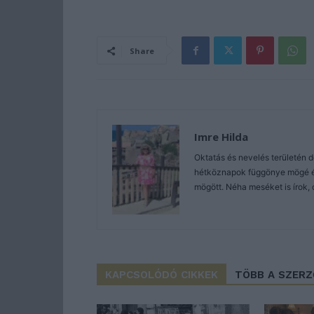
Share
Imre Hilda
Oktatás és nevelés területén 
hétköznapok függönye mögé és 
mögött. Néha meséket is írok, 
KAPCSOLÓDÓ CIKKEK
TÖBB A SZER