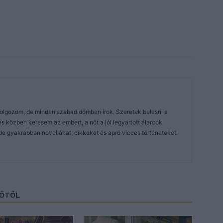
dolgozom, de minden szabadidőmben írok. Szeretek belesni a
közben keresem az embert, a nőt a jól legyártott álarcok
de gyakrabban novellákat, cikkeket és apró vicces történeteket.
ZŐTŐL