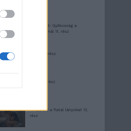
T. Barnett: Gyilkosság a
Garda-tónál 11. rész
Minka 8. rész
Minka 7. rész
T. szereti a fiatal lányokat 12.
rész