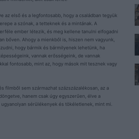
e az első és a legfontosabb, hogy a családban tegyük
zerepe a szónak, a tetteknek és a mintának. A
erféle ember létezik, és meg kellene tanulni elfogadni
van bőven. Ahogy a mienkből is, hiszen nem vagyunk,
zudni, hogy bármik és bármilyenek lehetünk, ha
 képességeink, vannak erősségeink, de vannak
okkal fontosabb, mint az, hogy mások mit tesznek vagy
és filmből sem származhat százszázalékosan, az a
 döngetve, hanem csak úgy egyszerűen, élve a
 ugyanolyan sérülékenyek és tökéletlenek, mint mi.