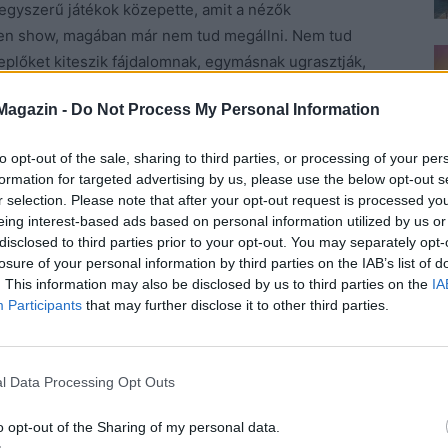
 egyszerű játékok közepette, amit a nézők
lyen show, magában már nem tud megállni. Nem tud
eplőket kiteszik fájdalomnak, egymásnak ugrasztják,
tünk értékes és hasznos emberek, mert ha volnának is,
Magazin -
Do Not Process My Personal Information
semmilyenek. Nehéz ma jónak lenni anélkül, hogy valaki
demelni pokolian nem egyszerű.
to opt-out of the sale, sharing to third parties, or processing of your per
formation for targeted advertising by us, please use the below opt-out s
i felnőtt és gyerektársadalom mértéktelen módon
r selection. Please note that after your opt-out request is processed y
indróma dominál az élet minden területén, mert
eing interest-based ads based on personal information utilized by us or
disclosed to third parties prior to your opt-out. You may separately opt-
égis gyáva vagyok, akkor a neten egy álnév, álkép
losure of your personal information by third parties on the IAB’s list of
 életemért csak más a felelős. És talán itt jutunk el a
. This information may also be disclosed by us to third parties on the
IA
níthatjuk leginkább, nem okostábla meg tablet kell
Participants
that may further disclose it to other third parties.
nta. Az a minta, amit mi egyre kevésbé alkalmazunk.
 mondatainkkal micsoda károkat okozunk, csak
 minden rendben van, mi nem beszélünk csúnyán, csak
l Data Processing Opt Outs
uliban, oviban.
o opt-out of the Sharing of my personal data.