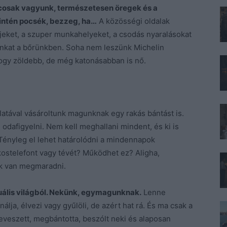
áncosak vagyunk, természetesen öregek és a
intén pocsék, bezzeg, ha…
A közösségi oldalak
jeket, a szuper munkahelyeket, a csodás nyaralásokat
unkat a bőrünkben. Soha nem leszünk Michelin
ogy zöldebb, de még katonásabban is nő.
atával vásároltunk magunknak egy rakás bántást is.
afigyelni. Nem kell meghallani mindent, és ki is
 Tényleg el lehet határolódni a mindennapok
kostelefont vagy tévét? Működhet ez? Aligha,
nk van megmaradni.
rtuális világból. Nekünk, egymagunknak.
Lenne
lja, élvezi vagy gyűlöli, de azért hat rá. És ma csak a
szeveszett, megbántotta, beszólt neki és alaposan