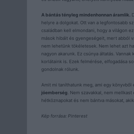
A bántás tényleg mindenhonnan áramlik.
D
helyre a dolgokat. Ott van a legfontosabb s
családban kell elmondani, hogy a világon ez
mások hibáit és gyengeségeit, mert abból 
nem lehetünk tökéletesek. Nem lehet azt ha
nagyon akarunk. Ez csúnya áltatás. Vannak
korlátaink is. Ezek felmérése, elfogadása s
gondolnak rólunk.
Amit mi taníthatunk meg, ami egy könyvből 
jóemberség
. Nem szavakkal, nem mellkast
hétköznapokat és nem bántva másokat, akik
Kép forrása: Pinterest