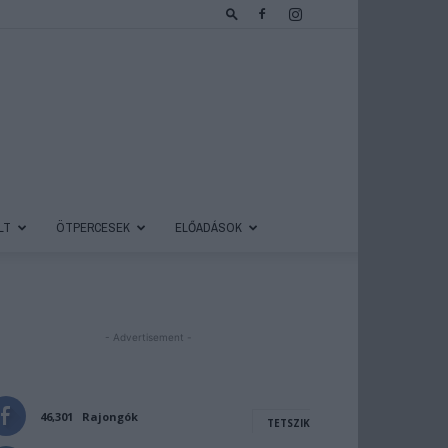
LT
ÖTPERCESEK
ELŐADÁSOK
- Advertisement -
46,301
Rajongók
TETSZIK