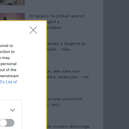
10 tanács, ha jobban akarod
érezni magad a
hétköznapokban
Egy ház, amely a tengerre és
sonal or
a fényre nyílik – Villa...
ection to
ou may
 personal
out of the
A családok, akik soha nem
 downstream
hagyták abba várakozást – Ha
B’s List of
egy...
Panna és a szép szerelmek
mítosza 2. rész
Az ereklyék modern dilemmája