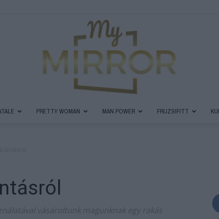
ATALE
PRETTY WOMAN
MAN POWER
FRUZSIFITT
KU
MyMirror
bántásról
ntásról
Magazin
ználatával vásároltunk magunknak egy rakás