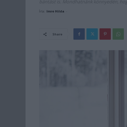
bántást is. Mondhatnánk könnyedén, hog
Írta:
Imre Hilda
-
Share