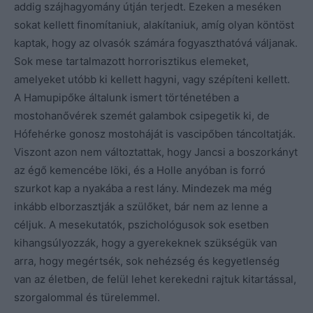
addig szájhagyomány útján terjedt. Ezeken a meséken
sokat kellett finomítaniuk, alakítaniuk, amíg olyan köntöst
kaptak, hogy az olvasók számára fogyaszthatóvá váljanak.
Sok mese tartalmazott horrorisztikus elemeket,
amelyeket utóbb ki kellett hagyni, vagy szépíteni kellett.
A Hamupipőke általunk ismert történetében a
mostohanővérek szemét galambok csipegetik ki, de
Hófehérke gonosz mostoháját is vascipőben táncoltatják.
Viszont azon nem változtattak, hogy Jancsi a boszorkányt
az égő kemencébe löki, és a Holle anyóban is forró
szurkot kap a nyakába a rest lány. Mindezek ma még
inkább elborzasztják a szülőket, bár nem az lenne a
céljuk. A mesekutatók, pszichológusok sok esetben
kihangsúlyozzák, hogy a gyerekeknek szükségük van
arra, hogy megértsék, sok nehézség és kegyetlenség
van az életben, de felül lehet kerekedni rajtuk kitartással,
szorgalommal és türelemmel.