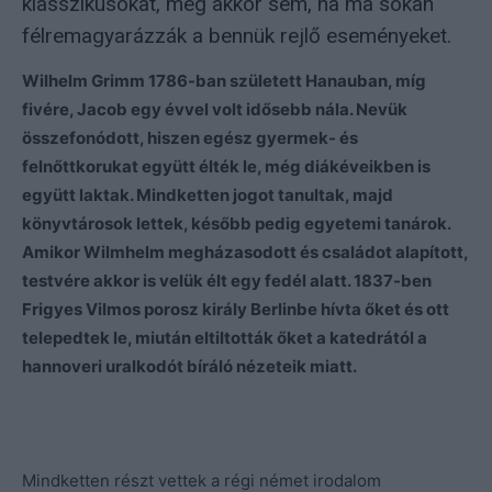
klasszikusokat, még akkor sem, ha ma sokan
félremagyarázzák a bennük rejlő eseményeket.
Wilhelm Grimm 1786-ban született Hanauban, míg
fivére, Jacob egy évvel volt idősebb nála. Nevük
összefonódott, hiszen egész gyermek- és
felnőttkorukat együtt élték le, még diákéveikben is
együtt laktak. Mindketten jogot tanultak, majd
könyvtárosok lettek, később pedig egyetemi tanárok.
Amikor Wilmhelm megházasodott és családot alapított,
testvére akkor is velük élt egy fedél alatt. 1837-ben
Frigyes Vilmos porosz király Berlinbe hívta őket és ott
telepedtek le, miután eltiltották őket a katedrától a
hannoveri uralkodót bíráló nézeteik miatt.
Mindketten részt vettek a régi német irodalom