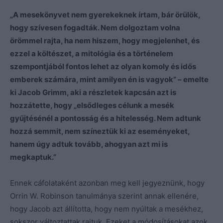
„A mesekönyvet nem gyerekeknek írtam, bár örülök,
hogy szívesen fogadták. Nem dolgoztam volna
örömmel rajta, ha nem hiszem, hogy megjelenhet, és
ezzel a költészet, a mitológia és a történelem
szempontjából fontos lehet az olyan komoly és idős
emberek számára, mint amilyen én is vagyok” – emelte
ki Jacob Grimm, aki a részletek kapcsán azt is
hozzátette, hogy „elsődleges célunk a mesék
gyűjtésénél a pontosság és a hitelesség. Nem adtunk
hozzá semmit, nem színeztük ki az eseményeket,
hanem úgy adtuk tovább, ahogyan azt mi is
megkaptuk.”
Ennek cáfolataként azonban meg kell jegyeznünk, hogy
Orrin W. Robinson tanulmánya szerint annak ellenére,
hogy Jacob azt állította, hogy nem nyúltak a mesékhez,
sokszor változtattak rajtuk. Ezeket a módosításokat azok