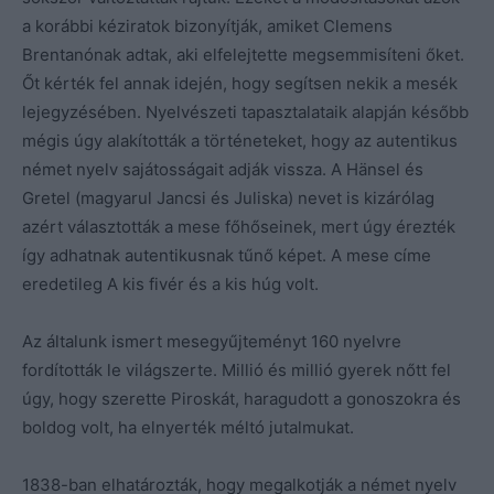
a korábbi kéziratok bizonyítják, amiket Clemens
Brentanónak adtak, aki elfelejtette megsemmisíteni őket.
Őt kérték fel annak idején, hogy segítsen nekik a mesék
lejegyzésében. Nyelvészeti tapasztalataik alapján később
mégis úgy alakították a történeteket, hogy az autentikus
német nyelv sajátosságait adják vissza. A Hänsel és
Gretel (magyarul Jancsi és Juliska) nevet is kizárólag
azért választották a mese főhőseinek, mert úgy érezték
így adhatnak autentikusnak tűnő képet. A mese címe
eredetileg A kis fivér és a kis húg volt.
Az általunk ismert mesegyűjteményt 160 nyelvre
fordították le világszerte. Millió és millió gyerek nőtt fel
úgy, hogy szerette Piroskát, haragudott a gonoszokra és
boldog volt, ha elnyerték méltó jutalmukat.
1838-ban elhatározták, hogy megalkotják a német nyelv