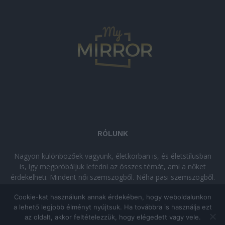
RÓLUNK
Nagyon különbözőek vagyunk, életkorban is, és életstílusban
is, így megpróbáljuk lefedni az összes témát, ami a nőket
érdekelheti. Mindent női szemszögből. Néha pasi szemszögből.
Néha komolyan, néha szórakozva. Olvass minket, ha egy kis
Cookie-kat használunk annak érdekében, hogy weboldalunkon
kikapcsolódásra vágysz!
a lehető legjobb élményt nyújtsuk. Ha továbbra is használja ezt
az oldalt, akkor feltételezzük, hogy elégedett vagy vele.