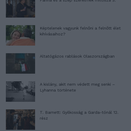
Panna és a szép szerelmek mítosza 3.
Képtelenek vagyunk felnőni a felnőtt élet
kihívásaihoz?
Altatógázos rablások Olaszországban
A kislány, akit nem védett meg senki –
Lyhanna története
T. Barnett: Gyilkosság a Garda-tónál 12.
rész