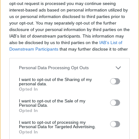
opt-out request is processed you may continue seeing
Imre Hilda
interest-based ads based on personal information utilized by
us or personal information disclosed to third parties prior to
Oktatás és nevelés területén dolgozom, de minden
your opt-out. You may separately opt-out of the further
szabadidőmben írok. Szeretek belesni a hétköznapok függönye
disclosure of your personal information by third parties on the
mögé és közben keresem az embert, a nőt a jól legyártott álarcok
IAB’s list of downstream participants. This information may
mögött. Néha meséket is írok, de gyakrabban novellákat,
also be disclosed by us to third parties on the
IAB’s List of
cikkeket és apró vicces történeteket.
Downstream Participants
that may further disclose it to other
third parties.
Personal Data Processing Opt Outs
KAPCSOLÓDÓ CIKKEK
TÖBB A SZERZŐTŐL
I want to opt-out of the Sharing of my
personal data.
Minka 14. rész
Opted In
I want to opt-out of the Sale of my
Personal Data.
Opted In
Minka 13. rész
I want to opt-out of processing my
Personal Data for Targeted Advertising.
Opted In