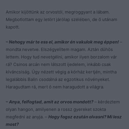
Amikor kijöttünk az orvostól, megroggyant a lábam.
Megbotlottam egy letört járólap szélében, de ő utánam
kapott.
– Nehogy már te ess el, amikor én vakulok meg éppen!
–
mondta nevetve. Elszégyelltem magam. Aztán dühös
lettem. Hogy tud nevetgélni, amikor ilyen borzalom vár
rá? Csinos arcán nem látszott ijedelem, inkább csak
kíváncsiság. Úgy nézett végig a kórház kertjén, mintha
legalábbis Balin csodálná az egzotikus növényeket.
Haragudtam rá, mert ő nem haragudott a világra.
– Anya, felfogtad, amit az orvos mondott?
– kérdeztem
olyan hangon, amilyenen a rossz gyereket szokta
megfedni az anyja. –
Hogy fogsz ezután olvasni? Mi lesz
most?