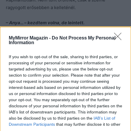
ragyogott erősebben a kelleténél.
– Anya… – kezdtem volna, de leintett.
– Úgysem értenéd…
– Azért csak próbáld meg!
MyMirror Magazin -
Do Not Process My Personal
Information
– Úgy döntöttem, egyezkedni kezdek a jóistennel. Neki
fontosak a hívek. Azoknak az imádságok. Meg a Biblia
If you wish to opt-out of the sale, sharing to third parties, or
szavai. És ha isten el akarja venni tőlem a látásom, én
processing of your personal or sensitive information for
elveszem tőle a szólást.
targeted advertising by us, please use the below opt-out
section to confirm your selection. Please note that after your
opt-out request is processed you may continue seeing
Hallgattam.
interest-based ads based on personal information utilized by
us or personal information disclosed to third parties prior to
– Azt mondtam neki, hogy visszaadom a szavait, ha
your opt-out. You may separately opt-out of the further
disclosure of your personal information by third parties on the
hagyja, hogy olvassam őket. Addig fogok látni, amíg
IAB’s list of downstream participants. This information may
ezeket rongyosra nem lapozom. Aztán veszek
also be disclosed by us to third parties on the
IAB’s List of
helyettük másikat és isten boldog lesz.
Downstream Participants
that may further disclose it to other
– Anya…
– szóltam újra bekanyarodva az utcánkba.
third parties.