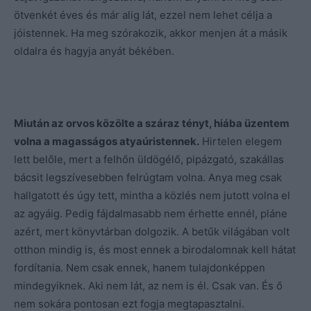
ötvenkét éves és már alig lát, ezzel nem lehet célja a
jóistennek. Ha meg szórakozik, akkor menjen át a másik
oldalra és hagyja anyát békében.
Miután az orvos közölte a száraz tényt, hiába üzentem
volna a magasságos atyaúristennek.
Hirtelen elegem
lett belőle, mert a felhőn üldögélő, pipázgató, szakállas
bácsit legszívesebben felrúgtam volna. Anya meg csak
hallgatott és úgy tett, mintha a közlés nem jutott volna el
az agyáig. Pedig fájdalmasabb nem érhette ennél, pláne
azért, mert könyvtárban dolgozik. A betűk világában volt
otthon mindig is, és most ennek a birodalomnak kell hátat
fordítania. Nem csak ennek, hanem tulajdonképpen
mindegyiknek. Aki nem lát, az nem is él. Csak van. És ő
nem sokára pontosan ezt fogja megtapasztalni.