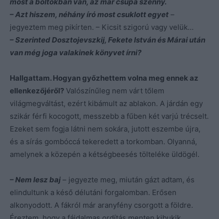
most a boltokban van, az már csupa szenny.
– Azt hiszem, néhány író most csuklott egyet
–
jegyeztem meg pikírten. – Kicsit szigorú vagy velük…
– Szerinted Dosztojevszkij, Fekete István és Márai után
van még joga valakinek könyvet írni?
Hallgattam. Hogyan győzhettem volna meg ennek az
ellenkezőjéről?
Valószínűleg nem várt tőlem
világmegváltást, ezért kibámult az ablakon. A járdán egy
szikár férfi kocogott, messzebb a fűben két varjú trécselt.
Ezeket sem fogja látni nem sokára, jutott eszembe újra,
és a sírás gombóccá tekeredett a torkomban. Olyanná,
amelynek a közepén a kétségbeesés tölteléke üldögél.
– Nem lesz baj
– jegyezte meg, miután gázt adtam, és
elindultunk a késő délutáni forgalomban. Erősen
alkonyodott. A fákról már aranyfény csorgott a földre.
Éreztem, hogy a fájdalmas ordítás menten kibukik