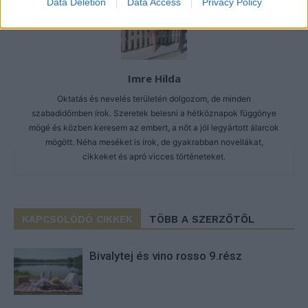
Data Deletion
Data Access
Privacy Policy
Imre Hilda
Oktatás és nevelés területén dolgozom, de minden
szabadidőmben írok. Szeretek belesni a hétköznapok függönye
mögé és közben keresem az embert, a nőt a jól legyártott álarcok
mögött. Néha meséket is írok, de gyakrabban novellákat,
cikkeket és apró vicces történeteket.
KAPCSOLÓDÓ CIKKEK
TÖBB A SZERZŐTŐL
Bivalytej és vino rosso 9.rész