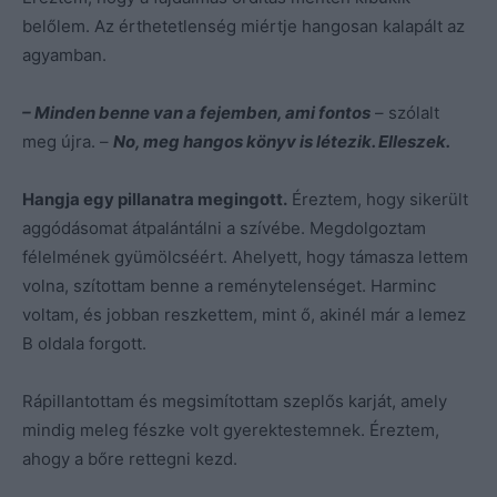
belőlem. Az érthetetlenség miértje hangosan kalapált az
agyamban.
– Minden benne van a fejemben, ami fontos
– szólalt
meg újra. –
No, meg hangos könyv is létezik. Elleszek.
Hangja egy pillanatra megingott.
Éreztem, hogy sikerült
aggódásomat átpalántálni a szívébe. Megdolgoztam
félelmének gyümölcséért. Ahelyett, hogy támasza lettem
volna, szítottam benne a reménytelenséget. Harminc
voltam, és jobban reszkettem, mint ő, akinél már a lemez
B oldala forgott.
Rápillantottam és megsimítottam szeplős karját, amely
mindig meleg fészke volt gyerektestemnek. Éreztem,
ahogy a bőre rettegni kezd.