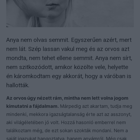
Anya nem olvas semmit. Egyszerűen azért, mert
nem lát. Szép lassan vakul meg és az orvos azt
mondta, nem tehet ellene semmit. Anya nem sírt,
nem szitkozódott, amikor közölte vele, helyette
én káromkodtam egy akkorát, hogy a váróban is
hallották.
Az orvos úgy nézett rám, mintha nem lett volna jogom
kimutatni a fájdalmam.
Márpedig azt akartam, tudja meg
mindenki, mekkora igazságtalanság érte azt az asszonyt,
aki világéletében jó volt. Hozzá hasonló emberrel nem
találkoztam még, de ezt sokan szokták mondani. Nem a
saját igazukat hangoztatva, hanem anyámról. Még csak