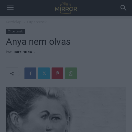
Kezdőlap
Ötpercesek
Ötpercesek
Anya nem olvas
Írta:
Imre Hilda
-