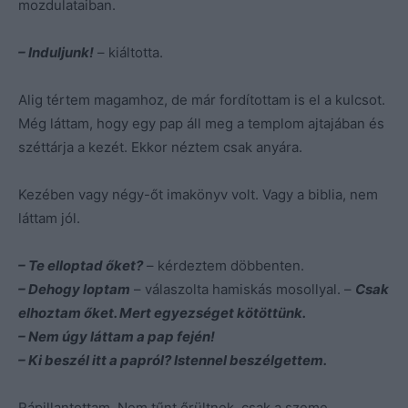
mozdulataiban.
– Induljunk!
– kiáltotta.
Alig tértem magamhoz, de már fordítottam is el a kulcsot.
Még láttam, hogy egy pap áll meg a templom ajtajában és
széttárja a kezét. Ekkor néztem csak anyára.
Kezében vagy négy-őt imakönyv volt. Vagy a biblia, nem
láttam jól.
– Te elloptad őket?
– kérdeztem döbbenten.
– Dehogy loptam
– válaszolta hamiskás mosollyal. –
Csak
elhoztam őket. Mert egyezséget kötöttünk.
– Nem úgy láttam a pap fején!
– Ki beszél itt a papról? Istennel beszélgettem.
Rápillantottam. Nem tűnt őrültnek, csak a szeme