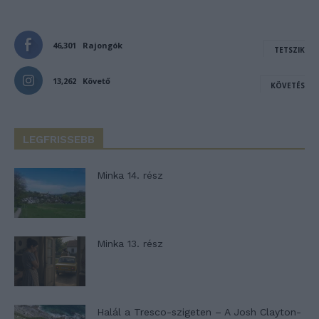
46,301
Rajongók
TETSZIK
13,262
Követő
KÖVETÉS
LEGFRISSEBB
Minka 14. rész
Minka 13. rész
Halál a Tresco-szigeten – A Josh Clayton-