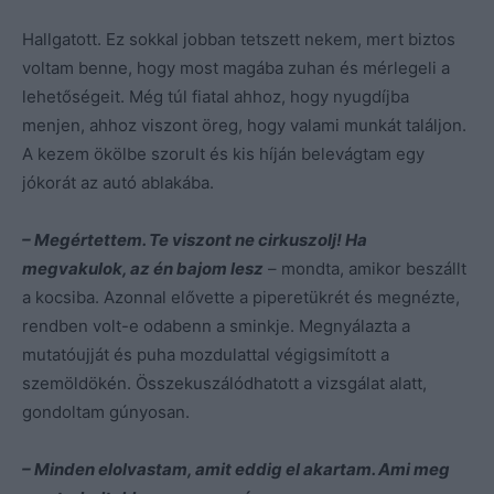
Hallgatott. Ez sokkal jobban tetszett nekem, mert biztos
voltam benne, hogy most magába zuhan és mérlegeli a
lehetőségeit. Még túl fiatal ahhoz, hogy nyugdíjba
menjen, ahhoz viszont öreg, hogy valami munkát találjon.
A kezem ökölbe szorult és kis híján belevágtam egy
jókorát az autó ablakába.
– Megértettem. Te viszont ne cirkuszolj! Ha
megvakulok, az én bajom lesz
– mondta, amikor beszállt
a kocsiba. Azonnal elővette a piperetükrét és megnézte,
rendben volt-e odabenn a sminkje. Megnyálazta a
mutatóujját és puha mozdulattal végigsimított a
szemöldökén. Összekuszálódhatott a vizsgálat alatt,
gondoltam gúnyosan.
– Minden elolvastam, amit eddig el akartam. Ami meg