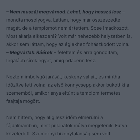
– Nem muszáj megvárnod. Lehet, hogy hosszú lesz
–
mondta mosolyogva. Láttam, hogy már összeszedte
magát, de a templomot nem értettem. Sose imádkozott.
Most akarja elkezdeni? Volt már nehezebb helyzetben is,
akkor sem láttam, hogy az égiekhez fohászkodott volna.
– Megvárlak. Ráérek
– feleltem és arra gondoltam,
legalább sírok egyet, amíg odabenn lesz.
Néztem imbolygó járását, keskeny vállait, és mintha
időzítve lett volna, az első könnycsepp akkor bukott ki a
szememből, amikor anya eltűnt a templom termetes
faajtaja mögött.
Nem hittem, hogy alig lesz időm elmerülni a
fájdalmamban, mert pillanatok múlva megjelenik. Futva
közeledett. Szemernyi bizonytalanság sem volt