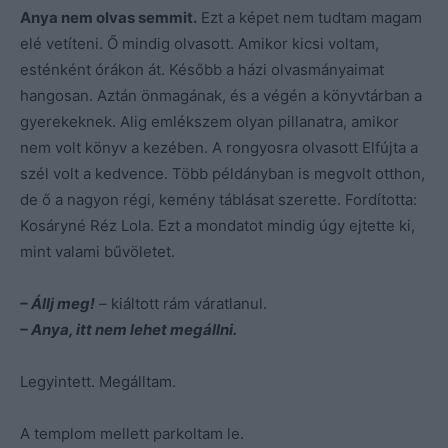
Anya nem olvas semmit.
Ezt a képet nem tudtam magam
elé vetíteni. Ő mindig olvasott. Amikor kicsi voltam,
esténként órákon át. Később a házi olvasmányaimat
hangosan. Aztán önmagának, és a végén a könyvtárban a
gyerekeknek. Alig emlékszem olyan pillanatra, amikor
nem volt könyv a kezében. A rongyosra olvasott Elfújta a
szél volt a kedvence. Több példányban is megvolt otthon,
de ő a nagyon régi, kemény táblásat szerette. Fordította:
Kosáryné Réz Lola. Ezt a mondatot mindig úgy ejtette ki,
mint valami bűvöletet.
– Állj meg!
– kiáltott rám váratlanul.
– Anya, itt nem lehet megállni.
Legyintett. Megálltam.
A templom mellett parkoltam le.