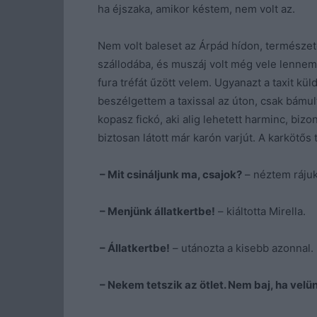
ha éjszaka, amikor késtem, nem volt az.
Nem volt baleset az Árpád hídon, természete
szállodába, és muszáj volt még vele lennem
fura tréfát űzött velem. Ugyanazt a taxit kül
beszélgettem a taxissal az úton, csak bámu
kopasz fickó, aki alig lehetett harminc, biz
biztosan látott már karón varjút. A karkötő
– Mit csináljunk ma, csajok?
– néztem rájuk
– Menjünk állatkertbe!
– kiáltotta Mirella.
– Állatkertbe!
– utánozta a kisebb azonnal.
– Nekem tetszik az ötlet. Nem baj, ha velü