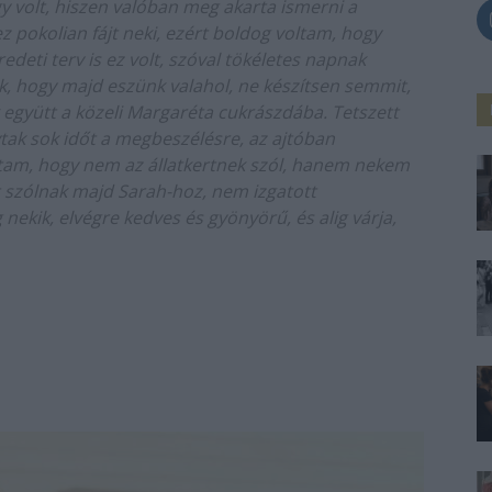
y volt, hiszen valóban meg akarta ismerni a
z pokolian fájt neki, ezért boldog voltam, hogy
edeti terv is ez volt, szóval tökéletes napnak
, hogy majd eszünk valahol, ne készítsen semmit,
együtt a közeli Margaréta cukrászdába. Tetszett
tak sok időt a megbeszélésre, az ajtóban
udtam, hogy nem az állatkertnek szól, hanem nekem
t szólnak majd Sarah-hoz, nem izgatott
ekik, elvégre kedves és gyönyörű, és alig várja,