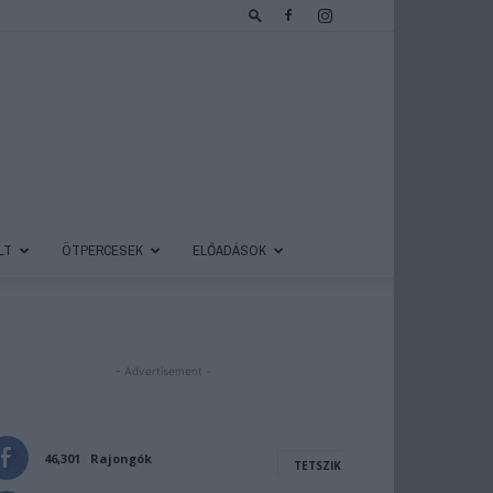
LT
ÖTPERCESEK
ELŐADÁSOK
- Advertisement -
46,301
Rajongók
TETSZIK