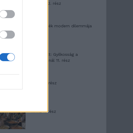
mítosza 2. rész
Az ereklyék modern dilemmája
T. Barnett: Gyilkosság a
Garda-tónál 11. rész
Minka 8. rész
Minka 7. rész