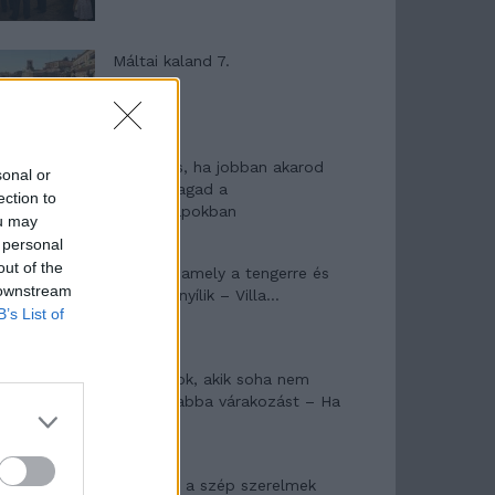
Máltai kaland 7.
10 tanács, ha jobban akarod
sonal or
érezni magad a
ection to
hétköznapokban
ou may
 personal
out of the
Egy ház, amely a tengerre és
 downstream
a fényre nyílik – Villa...
B’s List of
A családok, akik soha nem
hagyták abba várakozást – Ha
egy...
Panna és a szép szerelmek