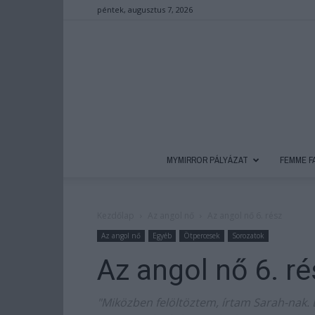
péntek, augusztus 7, 2026
MYMIRROR PÁLYÁZAT
FEMME F
Kezdőlap
Az angol nő
Az angol nő 6. rész
Az angol nő
Egyéb
Ötpercesek
Sorozatok
Az angol nő 6. ré
"Miközben felöltöztem, írtam Sarah-nak.