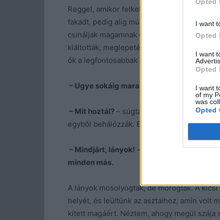
Opted 
Reggel, amikor felkeltem, láttam, hogy már
fakadt, pedig alig múlt fél kilenc. Gyorsan
I want t
csináljak magamnak egy kávét, de terített as
Opted 
kiáltották, meglepetés, majd a nyakamba ugr
I want 
ők a legfontosabbak a számomra.
Advertis
Opted 
– Ugye sokáig maradsz?
– kérdezte Miri.
I want t
of my P
was col
Opted 
– Mit hoztál?
– súgta a fülembe Kinguci. – J
egyből behálózzák. Engem is azonnal rabul e
– Mindjárt, lányok!
– szólt rájuk Gréta. –
Hag
minden más.
A lányok mosolyogtak, de morogtak. A kicsi 
helyét, és leültünk az asztalhoz, amin volt 
kitett magáért. Néztem, ahogy megül szája 