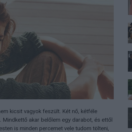
nem kicsit vagyok feszült. Két nő, kétféle
. Mindkettő akar belőlem egy darabot, és ettől
esten is minden percemet vele tudom tölteni,