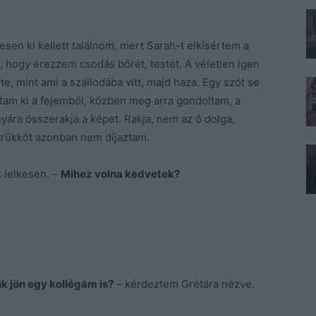
sen ki kellett találnom, mert Sarah-t elkísértem a
, hogy érezzem csodás bőrét, testét. A véletlen igen
dte, mint ami a szállodába vitt, majd haza. Egy szót se
ltam ki a fejemből, közben meg arra gondoltam, a
onyára összerakja a képet. Rakja, nem az ő dolga,
s trükköt azonban nem díjaztam.
 lelkesen. –
Mihez volna kedvetek?
nk jön egy kollégám is?
– kérdeztem Grétára nézve.