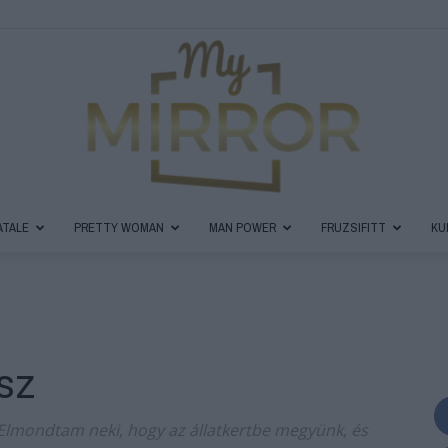
ATALE
PRETTY WOMAN
MAN POWER
FRUZSIFITT
KU
MyMirror
sz
Magazin
 Elmondtam neki, hogy az állatkertbe megyünk, és