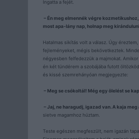
Ingatta a fejét.
– Én meg elmennék végre kozmetikushoz,
most apa-lány nap, holnap meg kirándulunk
Hatalmas sikítás volt a válasz. Úgy éreztem,
fejleményeket, mégis bekövetkeztek. Minden
négyesben felfedezzük a majmokat. Amikor b
én két tündérem a szobájába futott öltözkö
és kissé szemrehányóan megjegyezte:
– Meg se csókoltál! Még egy ölelést se ka
– Jaj, ne haragudj, igazad van. A kaja meg
sietve magamhoz húztam.
Teste egészen megfeszült, nem igazán tap