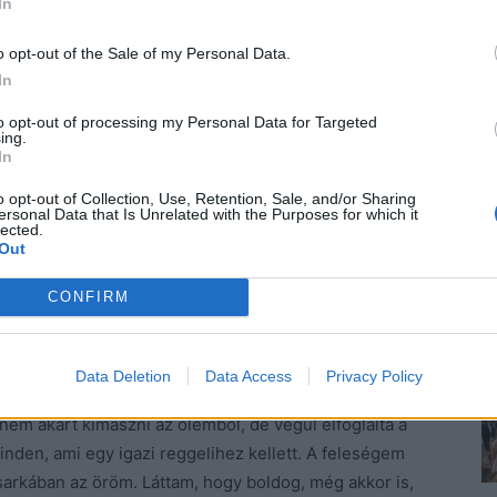
In
 három üzenetem is van, ami Sarah türelmetlenségéből
 válaszoltam neki, majd kimentem a konyhába, hogy
o opt-out of the Sale of my Personal Data.
ztal várt. Ott ültek a lányok pizsamában, és azt
In
ottak. Mindkettő gyönyörű, és ahogy öleltek, tudtam,
to opt-out of processing my Personal Data for Targeted
ing.
In
o opt-out of Collection, Use, Retention, Sale, and/or Sharing
ersonal Data that Is Unrelated with the Purposes for which it
lected.
Out
aj, az embernek vigyáznia kell, ha lányai vannak, mert
jtettek a kis hálót szövő pókok.
CONFIRM
yjuk, hogy apa egyen pár falatot, és ti is, utána jöhet
Data Deletion
Data Access
Privacy Policy
nem akart kimászni az ölemből, de végül elfoglalta a
minden, ami egy igazi reggelihez kellett. A feleségem
sarkában az öröm. Láttam, hogy boldog, még akkor is,