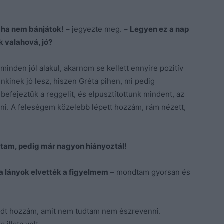
 ha nem bánjátok!
– jegyezte meg. –
Legyen ez a nap
 valahová, jó?
 minden jól alakul, akarnom se kellett ennyire pozitív
kinek jó lesz, hiszen Gréta pihen, mi pedig
efejeztük a reggelit, és elpusztítottunk mindent, az
dni. A feleségem közelebb lépett hozzám, rám nézett,
ptam, pedig már nagyon hiányoztál!
 a lányok elvették a figyelmem
– mondtam gyorsan és
adt hozzám, amit nem tudtam nem észrevenni.