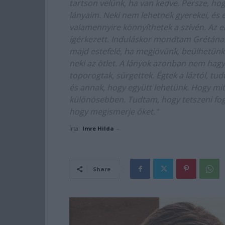
tartson velünk, ha van kedve. Persze, hog
lányaim. Neki nem lehetnek gyerekei, és e
valamennyire könnyíthetek a szívén. Az er
ígérkezett. Induláskor mondtam Grétának
majd estefelé, ha megjövünk, beülhetünk 
neki az ötlet. A lányok azonban nem hagy
toporogtak, sürgettek. Égtek a láztól, t
és annak, hogy együtt lehetünk. Hogy mi
különösebben. Tudtam, hogy tetszeni fog n
hogy megismerje őket."
Írta:
Imre Hilda
-
Share