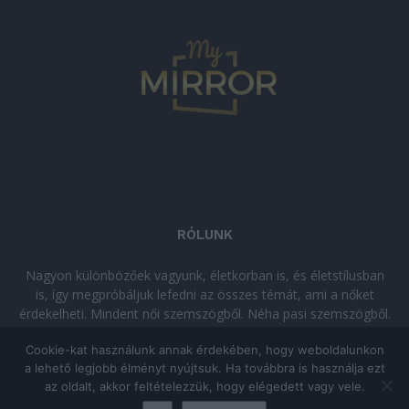
RÓLUNK
Nagyon különbözőek vagyunk, életkorban is, és életstílusban
is, így megpróbáljuk lefedni az összes témát, ami a nőket
érdekelheti. Mindent női szemszögből. Néha pasi szemszögből.
Néha komolyan, néha szórakozva. Olvass minket, ha egy kis
Cookie-kat használunk annak érdekében, hogy weboldalunkon
kikapcsolódásra vágysz!
a lehető legjobb élményt nyújtsuk. Ha továbbra is használja ezt
az oldalt, akkor feltételezzük, hogy elégedett vagy vele.
© Copyright 2026 - mymirror.hu
ADATKEZELÉSI TÁJÉKOZTATÓ
|