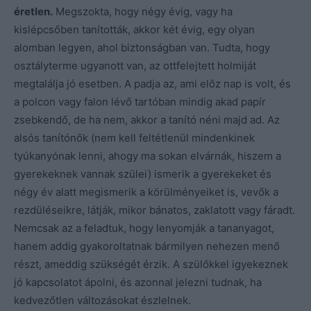
éretlen.
Megszokta, hogy négy évig, vagy ha
kislépcsőben tanították, akkor két évig, egy olyan
alomban legyen, ahol biztonságban van. Tudta, hogy
osztályterme ugyanott van, az ottfelejtett holmiját
megtalálja jó esetben. A padja az, ami előz nap is volt, és
a polcon vagy falon lévő tartóban mindig akad papír
zsebkendő, de ha nem, akkor a tanító néni majd ad. Az
alsós tanítónők (nem kell feltétlenül mindenkinek
tyúkanyónak lenni, ahogy ma sokan elvárnák, hiszem a
gyerekeknek vannak szülei) ismerik a gyerekeket és
négy év alatt megismerik a körülményeiket is, vevők a
rezdüléseikre, látják, mikor bánatos, zaklatott vagy fáradt.
Nemcsak az a feladtuk, hogy lenyomják a tananyagot,
hanem addig gyakoroltatnak bármilyen nehezen menő
részt, ameddig szükségét érzik. A szülőkkel igyekeznek
jó kapcsolatot ápolni, és azonnal jelezni tudnak, ha
kedvezőtlen változásokat észlelnek.