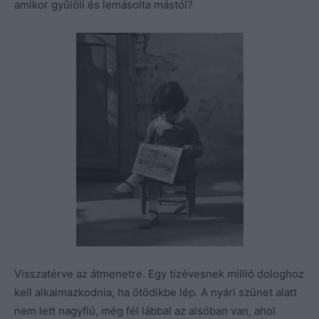
amikor gyűlöli és lemásolta mástól?
Visszatérve az átmenetre. Egy tízévesnek millió dologhoz
kell alkalmazkodnia, ha ötödikbe lép. A nyári szünet alatt
nem lett nagyfiú, még fél lábbal az alsóban van, ahol