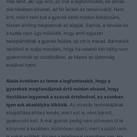
más tanít, aki úgy érzi, az övé a legfontosabb, és annak
mértékében követel, ad fel leckét és tanulnivalót. Nem
érti, miért nem tud a gyerek kellő módon felkészülni,
hiszen elvileg megvannak az alapjai. Sajnos, a tanulás és
a tudás nem úgy működik, hogy amit egyszer
beleplántáltak a gyerek fejébe, az ott is marad. Bármelyik
tanítónő el tudja mondani, hogy ha valamit két hétig nem
gyakorolnak az osztályában, az képes az újdonság
erejével hatni.
Alsós években az lenne a legfontosabb, hogy a
gyerekek megtanuljanak értő módon olvasni, hogy
tisztában legyenek a szavak értelmével, ez azonban
igen sok akadályba ütközik.
Az olvasás technikájának
elsajátítása ehhez kevés, mert ezt is, mint bármit,
gyakorolni kell. A mai gyerek pedig nem szívesen ül le
könyvvel a kezében, különösen azért, mert a szülő nem
is sokat erőlteti, hiszen a telefonnal csendben van. Ha