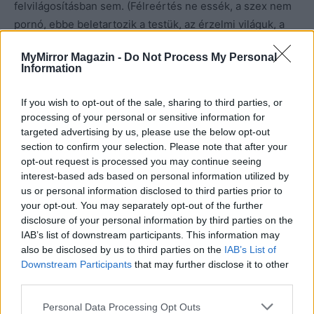
felvilágosításban sem. (Félreértés ne essék, a szex nem
pornó, ebbe beletartozik a testük, az érzelmi világuk, a
másik nemhez való hozzáállásuk, a szerveik és azok
MyMirror Magazin -
Do Not Process My Personal
működése és természetesen a védekezés is a terhesség
Information
ellen vagy az abortusz).
Azért, mert álszeméremből
ezekről nem beszélünk otthon, de az iskolából is
If you wish to opt-out of the sale, sharing to third parties, or
kiiktatták, még léteznek, és a fiatalok más, nem
processing of your personal or sensitive information for
targeted advertising by us, please use the below opt-out
megfelelő forrásból tájékozódnak. Hogy ez szülőként
section to confirm your selection. Please note that after your
mennyire döbbenetes és rájuk nézve káros, az egy
opt-out request is processed you may continue seeing
másik téma…
interest-based ads based on personal information utilized by
us or personal information disclosed to third parties prior to
Összegzésként elmondhatjuk, hogy nagyon fontos
your opt-out. You may separately opt-out of the further
disclosure of your personal information by third parties on the
megérteni, hogy egy felsőbe lépő kiskamasz nem lesz
IAB’s list of downstream participants. This information may
azonnal önálló, ügyes és talpraesett, ha addig nem volt
also be disclosed by us to third parties on the
IAB’s List of
az. Tanulnia kell az embereket, a helyzeteket, és hozzá
Downstream Participants
that may further disclose it to other
kell szoknia a hirtelen jött változásokhoz. Ezért türelem
third parties.
kell hozzájuk. Rengeteg, hiszen mindemellett pimaszak,
Personal Data Processing Opt Outs