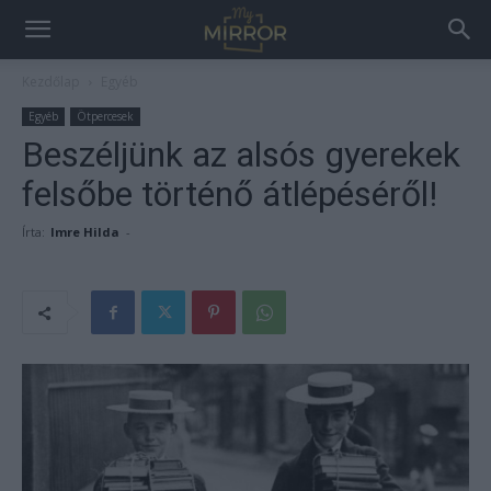
Kezdőlap
Egyéb
Egyéb
Ötpercesek
Beszéljünk az alsós gyerekek
felsőbe történő átlépéséről!
Írta:
Imre Hilda
-