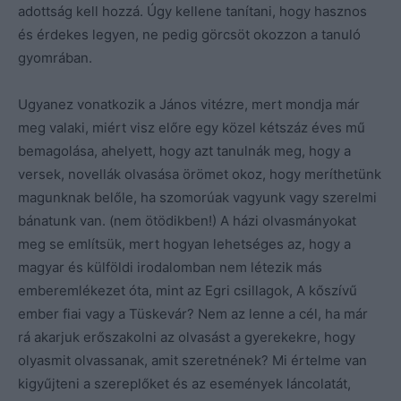
adottság kell hozzá. Úgy kellene tanítani, hogy hasznos
és érdekes legyen, ne pedig görcsöt okozzon a tanuló
gyomrában.
Ugyanez vonatkozik a János vitézre, mert mondja már
meg valaki, miért visz előre egy közel kétszáz éves mű
bemagolása, ahelyett, hogy azt tanulnák meg, hogy a
versek, novellák olvasása örömet okoz, hogy meríthetünk
magunknak belőle, ha szomorúak vagyunk vagy szerelmi
bánatunk van. (nem ötödikben!) A házi olvasmányokat
meg se említsük, mert hogyan lehetséges az, hogy a
magyar és külföldi irodalomban nem létezik más
emberemlékezet óta, mint az Egri csillagok, A kőszívű
ember fiai vagy a Tüskevár? Nem az lenne a cél, ha már
rá akarjuk erőszakolni az olvasást a gyerekekre, hogy
olyasmit olvassanak, amit szeretnének? Mi értelme van
kigyűjteni a szereplőket és az események láncolatát,