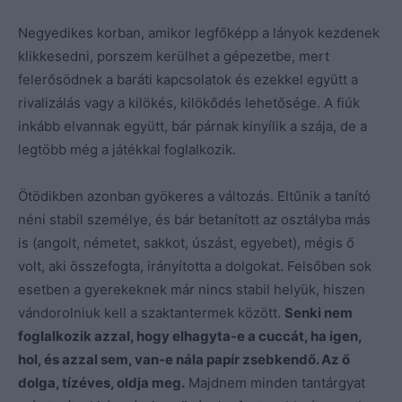
Negyedikes korban, amikor legfőképp a lányok kezdenek
klikkesedni, porszem kerülhet a gépezetbe, mert
felerősödnek a baráti kapcsolatok és ezekkel együtt a
rivalizálás vagy a kilökés, kilökődés lehetősége. A fiúk
inkább elvannak együtt, bár párnak kinyílik a szája, de a
legtöbb még a játékkal foglalkozik.
Ötödikben azonban gyökeres a változás. Eltűnik a tanító
néni stabil személye, és bár betanított az osztályba más
is (angolt, németet, sakkot, úszást, egyebet), mégis ő
volt, aki összefogta, irányította a dolgokat. Felsőben sok
esetben a gyerekeknek már nincs stabil helyük, hiszen
vándorolniuk kell a szaktantermek között.
Senki nem
foglalkozik azzal, hogy elhagyta-e a cuccát, ha igen,
hol, és azzal sem, van-e nála papír zsebkendő. Az ő
dolga, tízéves, oldja meg.
Majdnem minden tantárgyat