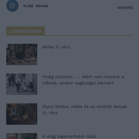
13,262
Követő
KÖVETÉS
LEGFRISSEBB
Minka 11. rész
Pedig szóltam… – Miért nem hiszünk a
nőknek, amikor segítséget kérnek?
Elyna Robbs: Adéle és az örökölt árnyak
13. rész
A világ legismertebb ruhái