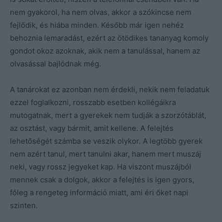
nem gyakorol, ha nem olvas, akkor a szókincse nem
fejlődik, és hiába minden. Később már igen nehéz
behoznia lemaradást, ezért az ötödikes tananyag komoly
gondot okoz azoknak, akik nem a tanulással, hanem az
olvasással bajlódnak még.
A tanárokat ez azonban nem érdekli, nekik nem feladatuk
ezzel foglalkozni, rosszabb esetben kollégáikra
mutogatnak, mert a gyerekek nem tudják a szorzótáblát,
az osztást, vagy bármit, amit kellene. A felejtés
lehetőségét számba se veszik olykor. A legtöbb gyerek
nem azért tanul, mert tanulni akar, hanem mert muszáj
neki, vagy rossz jegyeket kap. Ha viszont muszájból
mennek csak a dolgok, akkor a felejtés is igen gyors,
főleg a rengeteg információ miatt, ami éri őket napi
szinten.