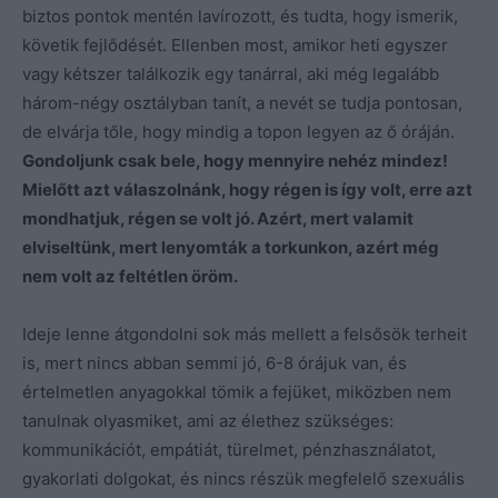
biztos pontok mentén lavírozott, és tudta, hogy ismerik,
követik fejlődését. Ellenben most, amikor heti egyszer
vagy kétszer találkozik egy tanárral, aki még legalább
három-négy osztályban tanít, a nevét se tudja pontosan,
de elvárja tőle, hogy mindig a topon legyen az ő óráján.
Gondoljunk csak bele, hogy mennyire nehéz mindez!
Mielőtt azt válaszolnánk, hogy régen is így volt, erre azt
mondhatjuk, régen se volt jó. Azért, mert valamit
elviseltünk, mert lenyomták a torkunkon, azért még
nem volt az feltétlen öröm.
Ideje lenne átgondolni sok más mellett a felsősök terheit
is, mert nincs abban semmi jó, 6-8 órájuk van, és
értelmetlen anyagokkal tömik a fejüket, miközben nem
tanulnak olyasmiket, ami az élethez szükséges:
kommunikációt, empátiát, türelmet, pénzhasználatot,
gyakorlati dolgokat, és nincs részük megfelelő szexuális