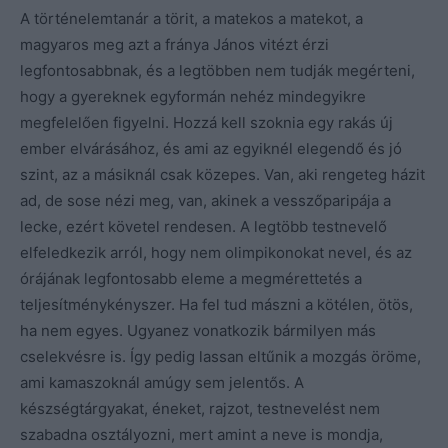
A történelemtanár a törit, a matekos a matekot, a
magyaros meg azt a fránya János vitézt érzi
legfontosabbnak, és a legtöbben nem tudják megérteni,
hogy a gyereknek egyformán nehéz mindegyikre
megfelelően figyelni. Hozzá kell szoknia egy rakás új
ember elvárásához, és ami az egyiknél elegendő és jó
szint, az a másiknál csak közepes. Van, aki rengeteg házit
ad, de sose nézi meg, van, akinek a vesszőparipája a
lecke, ezért követel rendesen. A legtöbb testnevelő
elfeledkezik arról, hogy nem olimpikonokat nevel, és az
órájának legfontosabb eleme a megmérettetés a
teljesítménykényszer. Ha fel tud mászni a kötélen, ötös,
ha nem egyes. Ugyanez vonatkozik bármilyen más
cselekvésre is. Így pedig lassan eltűnik a mozgás öröme,
ami kamaszoknál amúgy sem jelentős. A
készségtárgyakat, éneket, rajzot, testnevelést nem
szabadna osztályozni, mert amint a neve is mondja,